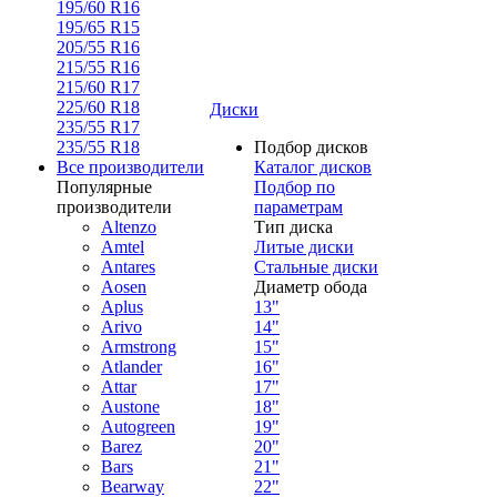
195/60 R16
195/65 R15
205/55 R16
215/55 R16
215/60 R17
225/60 R18
Диски
235/55 R17
235/55 R18
Подбор дисков
Все производители
Каталог дисков
Популярные
Подбор по
производители
параметрам
Altenzo
Тип диска
Amtel
Литые диски
Antares
Стальные диски
Aosen
Диаметр обода
Aplus
13"
Arivo
14"
Armstrong
15"
Atlander
16"
Attar
17"
Austone
18"
Autogreen
19"
Barez
20"
Bars
21"
Bearway
22"