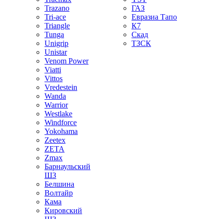
Trazano
ГАЗ
Tri-ace
Евразиа Тапо
Triangle
К7
Tunga
Скад
Unigrip
ТЗСК
Unistar
Venom Power
Viatti
Vittos
Vredestein
Wanda
Warrior
Westlake
Windforce
Yokohama
Zeetex
ZETA
Zmax
Барнаульский
ШЗ
Белшина
Волтайр
Кама
Кировский