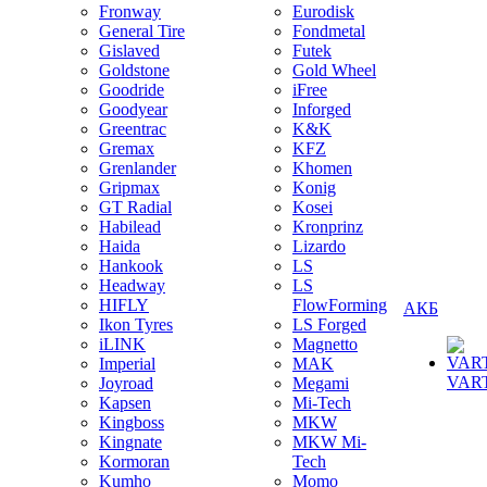
Fronway
Eurodisk
General Tire
Fondmetal
Gislaved
Futek
Goldstone
Gold Wheel
Goodride
iFree
Goodyear
Inforged
Greentrac
K&K
Gremax
KFZ
Grenlander
Khomen
Gripmax
Konig
GT Radial
Kosei
Habilead
Kronprinz
Haida
Lizardo
Hankook
LS
Headway
LS
HIFLY
FlowForming
АКБ
Ikon Tyres
LS Forged
iLINK
Magnetto
Imperial
MAK
VAR
Joyroad
Megami
Kapsen
Mi-Tech
Kingboss
MKW
Kingnate
MKW Mi-
Kormoran
Tech
Kumho
Momo