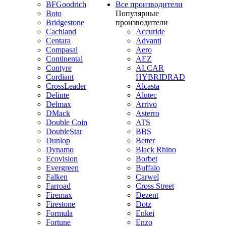
BFGoodrich
Все производители
Boto
Популярные
Bridgestone
производители
Cachland
Accuride
Centara
Advanti
Compasal
Aero
Continental
AEZ
Contyre
ALCAR
Cordiant
HYBRIDRAD
CrossLeader
Alcasta
Delinte
Alutec
Delmax
Arrivo
DMack
Asterro
Double Coin
ATS
DoubleStar
BBS
Dunlop
Better
Dynamo
Black Rhino
Ecovision
Borbet
Evergreen
Buffalo
Falken
Carwel
Farroad
Cross Street
Firemax
Dezent
Firestone
Dotz
Formula
Enkei
Fortune
Enzo