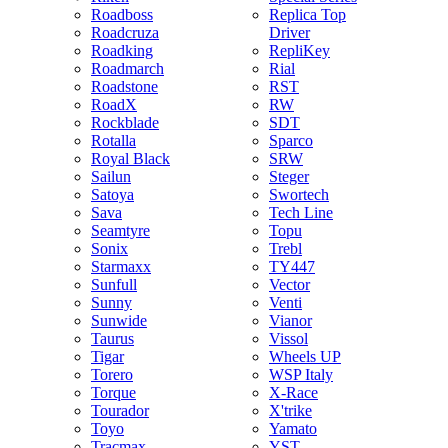
Roadboss
Replica Top
Roadcruza
Driver
Roadking
RepliKey
Roadmarch
Rial
Roadstone
RST
RoadX
RW
Rockblade
SDT
Rotalla
Sparco
Royal Black
SRW
Sailun
Steger
Satoya
Swortech
Sava
Tech Line
Seamtyre
Topu
Sonix
Trebl
Starmaxx
TY447
Sunfull
Vector
Sunny
Venti
Sunwide
Vianor
Taurus
Vissol
Tigar
Wheels UP
Torero
WSP Italy
Torque
X-Race
Tourador
X'trike
Toyo
Yamato
Tracmax
YST