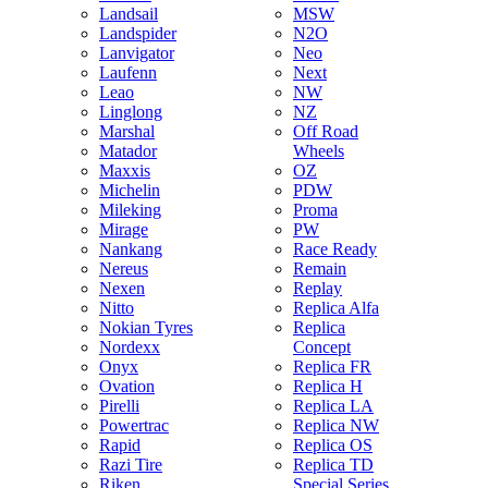
Landsail
MSW
Landspider
N2O
Lanvigator
Neo
Laufenn
Next
Leao
NW
Linglong
NZ
Marshal
Off Road
Matador
Wheels
Maxxis
OZ
Michelin
PDW
Mileking
Proma
Mirage
PW
Nankang
Race Ready
Nereus
Remain
Nexen
Replay
Nitto
Replica Alfa
Nokian Tyres
Replica
Nordexx
Concept
Onyx
Replica FR
Ovation
Replica H
Pirelli
Replica LA
Powertrac
Replica NW
Rapid
Replica OS
Razi Tire
Replica TD
Riken
Special Series