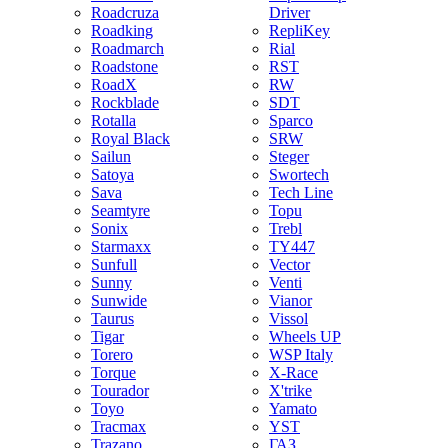
Roadcruza
Driver
Roadking
RepliKey
Roadmarch
Rial
Roadstone
RST
RoadX
RW
Rockblade
SDT
Rotalla
Sparco
Royal Black
SRW
Sailun
Steger
Satoya
Swortech
Sava
Tech Line
Seamtyre
Topu
Sonix
Trebl
Starmaxx
TY447
Sunfull
Vector
Sunny
Venti
Sunwide
Vianor
Taurus
Vissol
Tigar
Wheels UP
Torero
WSP Italy
Torque
X-Race
Tourador
X'trike
Toyo
Yamato
Tracmax
YST
Trazano
ГАЗ