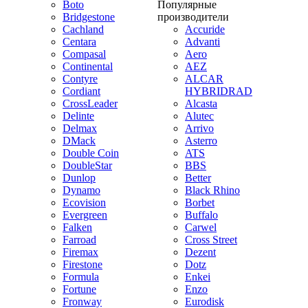
Boto
Популярные
Bridgestone
производители
Cachland
Accuride
Centara
Advanti
Compasal
Aero
Continental
AEZ
Contyre
ALCAR
Cordiant
HYBRIDRAD
CrossLeader
Alcasta
Delinte
Alutec
Delmax
Arrivo
DMack
Asterro
Double Coin
ATS
DoubleStar
BBS
Dunlop
Better
Dynamo
Black Rhino
Ecovision
Borbet
Evergreen
Buffalo
Falken
Carwel
Farroad
Cross Street
Firemax
Dezent
Firestone
Dotz
Formula
Enkei
Fortune
Enzo
Fronway
Eurodisk