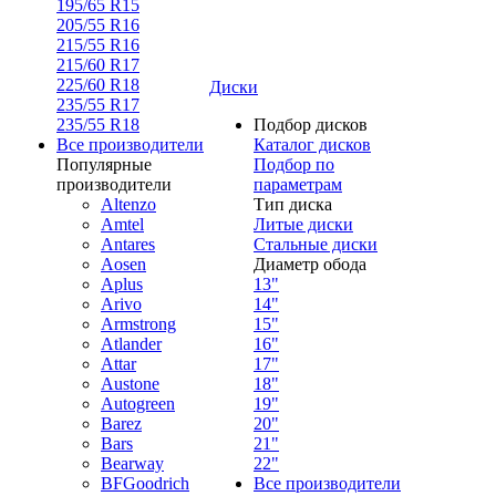
195/65 R15
205/55 R16
215/55 R16
215/60 R17
225/60 R18
Диски
235/55 R17
235/55 R18
Подбор дисков
Все производители
Каталог дисков
Популярные
Подбор по
производители
параметрам
Altenzo
Тип диска
Amtel
Литые диски
Antares
Стальные диски
Aosen
Диаметр обода
Aplus
13"
Arivo
14"
Armstrong
15"
Atlander
16"
Attar
17"
Austone
18"
Autogreen
19"
Barez
20"
Bars
21"
Bearway
22"
BFGoodrich
Все производители