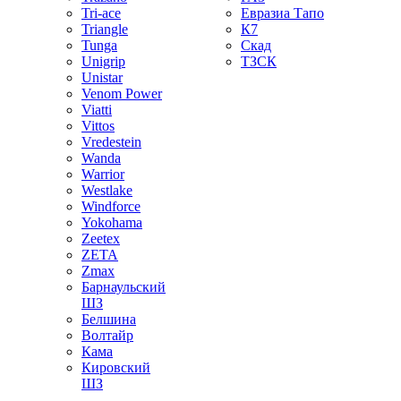
Tri-ace
Евразиа Тапо
Triangle
К7
Tunga
Скад
Unigrip
ТЗСК
Unistar
Venom Power
Viatti
Vittos
Vredestein
Wanda
Warrior
Westlake
Windforce
Yokohama
Zeetex
ZETA
Zmax
Барнаульский
ШЗ
Белшина
Волтайр
Кама
Кировский
ШЗ