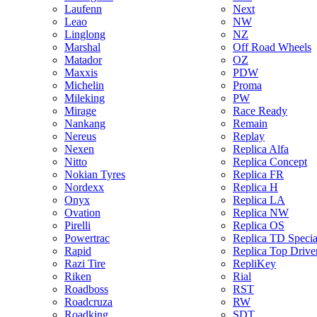
Laufenn
Next
Leao
NW
Linglong
NZ
Marshal
Off Road Wheels
Matador
OZ
Maxxis
PDW
Michelin
Proma
Mileking
PW
Mirage
Race Ready
Nankang
Remain
Nereus
Replay
Nexen
Replica Alfa
Nitto
Replica Concept
Nokian Tyres
Replica FR
Nordexx
Replica H
Onyx
Replica LA
Ovation
Replica NW
Pirelli
Replica OS
Powertrac
Replica TD Specia
Rapid
Replica Top Drive
Razi Tire
RepliKey
Riken
Rial
Roadboss
RST
Roadcruza
RW
Roadking
SDT