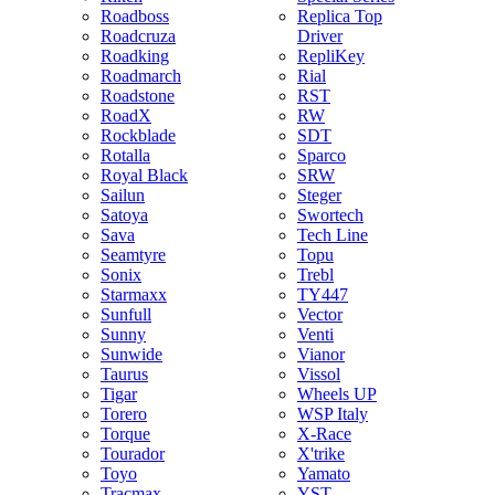
Roadboss
Replica Top
Roadcruza
Driver
Roadking
RepliKey
Roadmarch
Rial
Roadstone
RST
RoadX
RW
Rockblade
SDT
Rotalla
Sparco
Royal Black
SRW
Sailun
Steger
Satoya
Swortech
Sava
Tech Line
Seamtyre
Topu
Sonix
Trebl
Starmaxx
TY447
Sunfull
Vector
Sunny
Venti
Sunwide
Vianor
Taurus
Vissol
Tigar
Wheels UP
Torero
WSP Italy
Torque
X-Race
Tourador
X'trike
Toyo
Yamato
Tracmax
YST