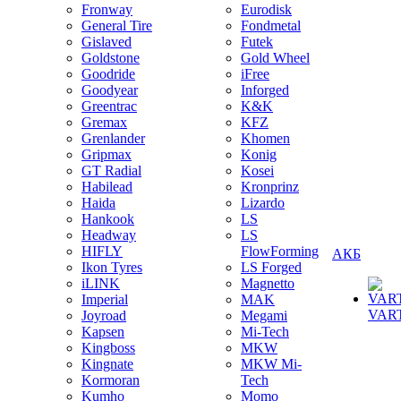
Fronway
Eurodisk
General Tire
Fondmetal
Gislaved
Futek
Goldstone
Gold Wheel
Goodride
iFree
Goodyear
Inforged
Greentrac
K&K
Gremax
KFZ
Grenlander
Khomen
Gripmax
Konig
GT Radial
Kosei
Habilead
Kronprinz
Haida
Lizardo
Hankook
LS
Headway
LS
HIFLY
FlowForming
АКБ
Ikon Tyres
LS Forged
iLINK
Magnetto
Imperial
MAK
VAR
Joyroad
Megami
Kapsen
Mi-Tech
Kingboss
MKW
Kingnate
MKW Mi-
Kormoran
Tech
Kumho
Momo