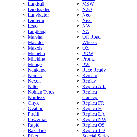
Landsail
MSW
Landspider
N2O
Lanvigator
Neo
Laufenn
Next
Leao
NW
Linglong
NZ
Marshal
Off Road
Matador
Wheels
Maxxis
OZ
Michelin
PDW
Mileking
Proma
Mirage
PW
Nankang
Race Ready
Nereus
Remain
Nexen
Replay
Nitto
Replica Alfa
Nokian Tyres
Replica
Nordexx
Concept
Onyx
Replica FR
Ovation
Replica H
Pirelli
Replica LA
Powertrac
Replica NW
Rapid
Replica OS
Razi Tire
Replica TD
Riken
Special Series