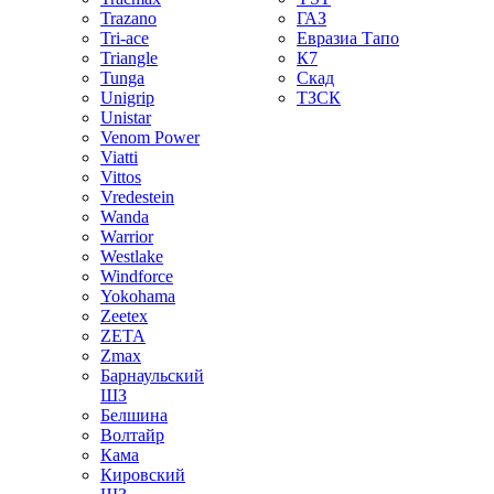
Trazano
ГАЗ
Tri-ace
Евразиа Тапо
Triangle
К7
Tunga
Скад
Unigrip
ТЗСК
Unistar
Venom Power
Viatti
Vittos
Vredestein
Wanda
Warrior
Westlake
Windforce
Yokohama
Zeetex
ZETA
Zmax
Барнаульский
ШЗ
Белшина
Волтайр
Кама
Кировский