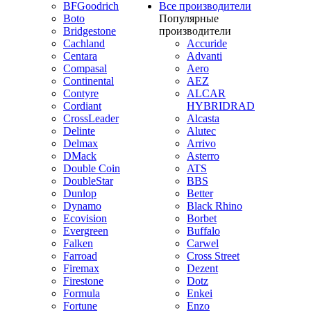
BFGoodrich
Все производители
Boto
Популярные
Bridgestone
производители
Cachland
Accuride
Centara
Advanti
Compasal
Aero
Continental
AEZ
Contyre
ALCAR
Cordiant
HYBRIDRAD
CrossLeader
Alcasta
Delinte
Alutec
Delmax
Arrivo
DMack
Asterro
Double Coin
ATS
DoubleStar
BBS
Dunlop
Better
Dynamo
Black Rhino
Ecovision
Borbet
Evergreen
Buffalo
Falken
Carwel
Farroad
Cross Street
Firemax
Dezent
Firestone
Dotz
Formula
Enkei
Fortune
Enzo