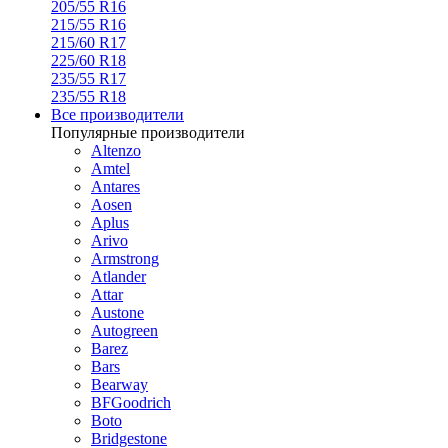
205/55 R16
215/55 R16
215/60 R17
225/60 R18
235/55 R17
235/55 R18
Все производители
Популярные производители
Altenzo
Amtel
Antares
Aosen
Aplus
Arivo
Armstrong
Atlander
Attar
Austone
Autogreen
Barez
Bars
Bearway
BFGoodrich
Boto
Bridgestone