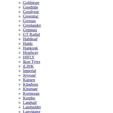
Goldstone
Goodride
Goodyear
Greentrac
Gremax
Grenlander
Gripmax
GT Radial
Habilead
Haida
Hankook
Headway
HIFLY
Ikon Tyres
iLINK
Imperial
Joyroad
Kapsen
Kingboss
Kingnate
Kormoran
Kumho
Landsail
Landspider
Lanvigator