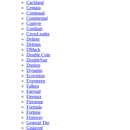
Cachland
Centara
Compasal
Continental
Contyre
Cordiant
CrossLeader
Delinte
Delmax
DMack
Double Coin
DoubleStar
Dunlop
Dynamo
Ecovision
Evergreen
Falken
Farroad
Firemax
Firestone
Formula
Fortune
Fronway
General Tire
Gislaved