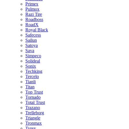
Primex
Pulmox
Razi Tire
Roadboss
RoadX
Royal Black
Safecess
Sailun
Satoya
Sava
Simpeco
Solideal
Sonix
Techking
Tercelo
Tianli
Titan
Top Trust
Tornado
Total Trust
Trazano
Trelleborg
Triangle
Tronmax
Tyrex