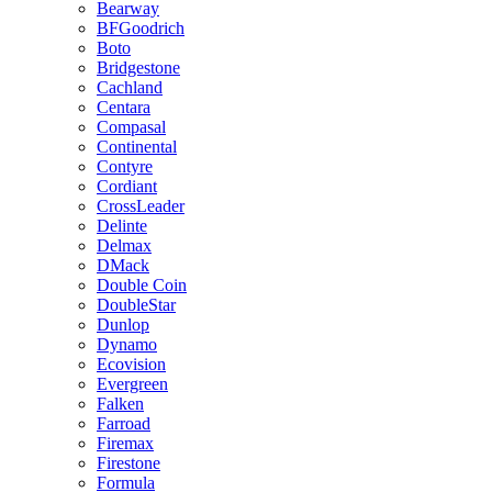
Bearway
BFGoodrich
Boto
Bridgestone
Cachland
Centara
Compasal
Continental
Contyre
Cordiant
CrossLeader
Delinte
Delmax
DMack
Double Coin
DoubleStar
Dunlop
Dynamo
Ecovision
Evergreen
Falken
Farroad
Firemax
Firestone
Formula