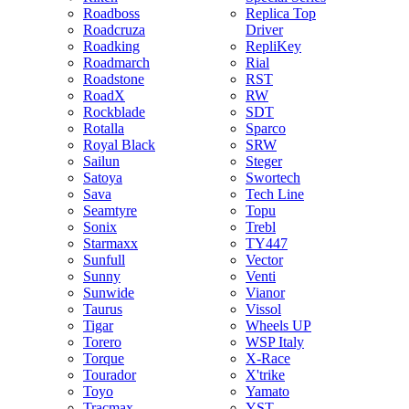
Roadboss
Replica Top
Roadcruza
Driver
Roadking
RepliKey
Roadmarch
Rial
Roadstone
RST
RoadX
RW
Rockblade
SDT
Rotalla
Sparco
Royal Black
SRW
Sailun
Steger
Satoya
Swortech
Sava
Tech Line
Seamtyre
Topu
Sonix
Trebl
Starmaxx
TY447
Sunfull
Vector
Sunny
Venti
Sunwide
Vianor
Taurus
Vissol
Tigar
Wheels UP
Torero
WSP Italy
Torque
X-Race
Tourador
X'trike
Toyo
Yamato
Tracmax
YST