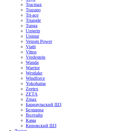
Tracmax
Trazano
Tri-ace
Triangle
Tunga
Unigrip
Unistar
Venom Power
Viatti
Vittos
Vredestein
Wanda
Warrior
Westlake
Windforce
Yokohama
Zeetex
ZETA
Zmax
Барнаульский ШЗ
Белшина
Волтайр
Кама
Кировский ШЗ
Диски