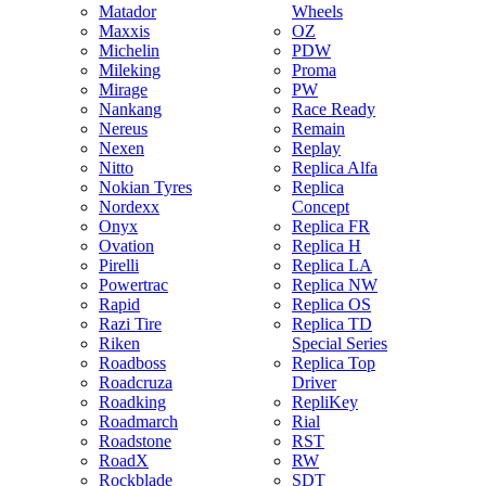
Matador
Wheels
Maxxis
OZ
Michelin
PDW
Mileking
Proma
Mirage
PW
Nankang
Race Ready
Nereus
Remain
Nexen
Replay
Nitto
Replica Alfa
Nokian Tyres
Replica
Nordexx
Concept
Onyx
Replica FR
Ovation
Replica H
Pirelli
Replica LA
Powertrac
Replica NW
Rapid
Replica OS
Razi Tire
Replica TD
Riken
Special Series
Roadboss
Replica Top
Roadcruza
Driver
Roadking
RepliKey
Roadmarch
Rial
Roadstone
RST
RoadX
RW
Rockblade
SDT