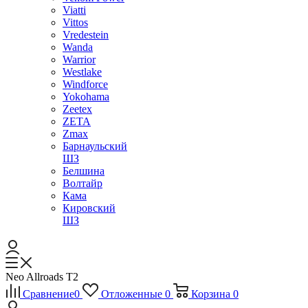
Viatti
Vittos
Vredestein
Wanda
Warrior
Westlake
Windforce
Yokohama
Zeetex
ZETA
Zmax
Барнаульский
ШЗ
Белшина
Волтайр
Кама
Кировский
ШЗ
Neo Allroads T2
Сравнение
0
Отложенные
0
Корзина
0