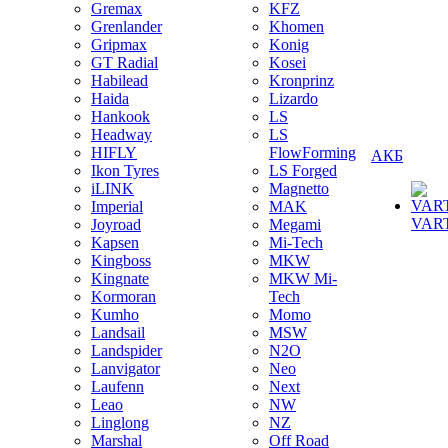
Gremax
KFZ
Grenlander
Khomen
Gripmax
Konig
GT Radial
Kosei
Habilead
Kronprinz
Haida
Lizardo
Hankook
LS
Headway
LS
HIFLY
FlowForming
АКБ
Ikon Tyres
LS Forged
iLINK
Magnetto
Imperial
MAK
VAR
Joyroad
Megami
Kapsen
Mi-Tech
Kingboss
MKW
Kingnate
MKW Mi-
Kormoran
Tech
Kumho
Momo
Landsail
MSW
Landspider
N2O
Lanvigator
Neo
Laufenn
Next
Leao
NW
Linglong
NZ
Marshal
Off Road