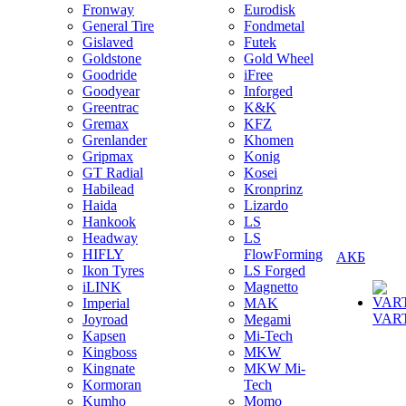
Fronway
Eurodisk
General Tire
Fondmetal
Gislaved
Futek
Goldstone
Gold Wheel
Goodride
iFree
Goodyear
Inforged
Greentrac
K&K
Gremax
KFZ
Grenlander
Khomen
Gripmax
Konig
GT Radial
Kosei
Habilead
Kronprinz
Haida
Lizardo
Hankook
LS
Headway
LS
HIFLY
FlowForming
АКБ
Ikon Tyres
LS Forged
iLINK
Magnetto
Imperial
MAK
VAR
Joyroad
Megami
Kapsen
Mi-Tech
Kingboss
MKW
Kingnate
MKW Mi-
Kormoran
Tech
Kumho
Momo