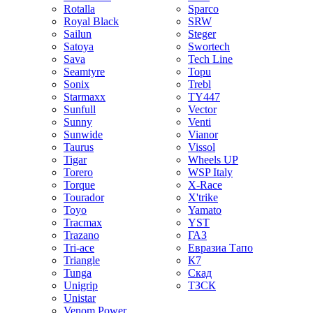
Rotalla
Sparco
Royal Black
SRW
Sailun
Steger
Satoya
Swortech
Sava
Tech Line
Seamtyre
Topu
Sonix
Trebl
Starmaxx
TY447
Sunfull
Vector
Sunny
Venti
Sunwide
Vianor
Taurus
Vissol
Tigar
Wheels UP
Torero
WSP Italy
Torque
X-Race
Tourador
X'trike
Toyo
Yamato
Tracmax
YST
Trazano
ГАЗ
Tri-ace
Евразиа Тапо
Triangle
К7
Tunga
Скад
Unigrip
ТЗСК
Unistar
Venom Power