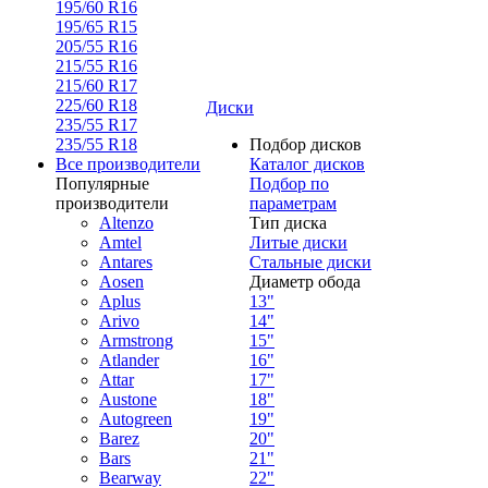
195/60 R16
195/65 R15
205/55 R16
215/55 R16
215/60 R17
225/60 R18
Диски
235/55 R17
235/55 R18
Подбор дисков
Все производители
Каталог дисков
Популярные
Подбор по
производители
параметрам
Altenzo
Тип диска
Amtel
Литые диски
Antares
Стальные диски
Aosen
Диаметр обода
Aplus
13"
Arivo
14"
Armstrong
15"
Atlander
16"
Attar
17"
Austone
18"
Autogreen
19"
Barez
20"
Bars
21"
Bearway
22"