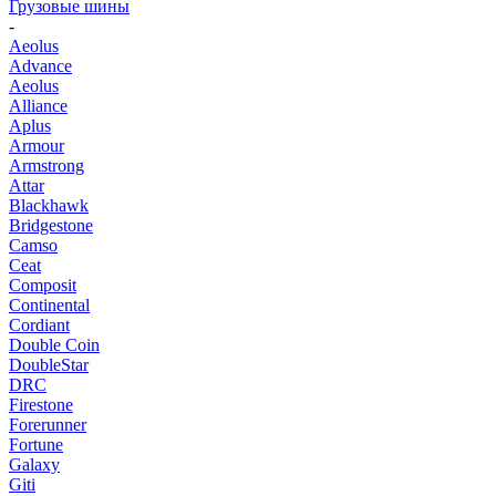
Грузовые шины
-
Aeolus
Advance
Aeolus
Alliance
Aplus
Armour
Armstrong
Attar
Blackhawk
Bridgestone
Camso
Ceat
Composit
Continental
Cordiant
Double Coin
DoubleStar
DRC
Firestone
Forerunner
Fortune
Galaxy
Giti