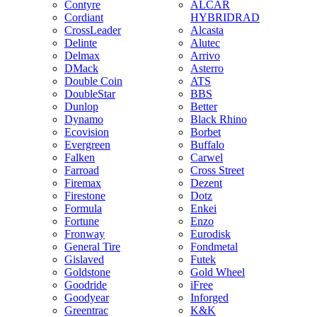
Contyre
ALCAR
Cordiant
HYBRIDRAD
CrossLeader
Alcasta
Delinte
Alutec
Delmax
Arrivo
DMack
Asterro
Double Coin
ATS
DoubleStar
BBS
Dunlop
Better
Dynamo
Black Rhino
Ecovision
Borbet
Evergreen
Buffalo
Falken
Carwel
Farroad
Cross Street
Firemax
Dezent
Firestone
Dotz
Formula
Enkei
Fortune
Enzo
Fronway
Eurodisk
General Tire
Fondmetal
Gislaved
Futek
Goldstone
Gold Wheel
Goodride
iFree
Goodyear
Inforged
Greentrac
K&K