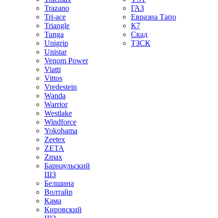
Trazano
ГАЗ
Tri-ace
Евразиа Тапо
Triangle
К7
Tunga
Скад
Unigrip
ТЗСК
Unistar
Venom Power
Viatti
Vittos
Vredestein
Wanda
Warrior
Westlake
Windforce
Yokohama
Zeetex
ZETA
Zmax
Барнаульский
ШЗ
Белшина
Волтайр
Кама
Кировский