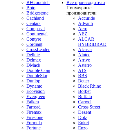
BFGoodrich
Все производители
Boto
Популярные
Bridgestone
производители
Cachland
Accuride
Centara
Advanti
Compasal
Aero
Continental
AEZ
Contyre
ALCAR
Cordiant
HYBRIDRAD
CrossLeader
Alcasta
Delinte
Alutec
Delmax
Arrivo
DMack
Asterro
Double Coin
ATS
DoubleStar
BBS
Dunlop
Better
Dynamo
Black Rhino
Ecovision
Borbet
Evergreen
Buffalo
Falken
Carwel
Farroad
Cross Street
Firemax
Dezent
Firestone
Dotz
Formula
Enkei
Fortune
Enzo