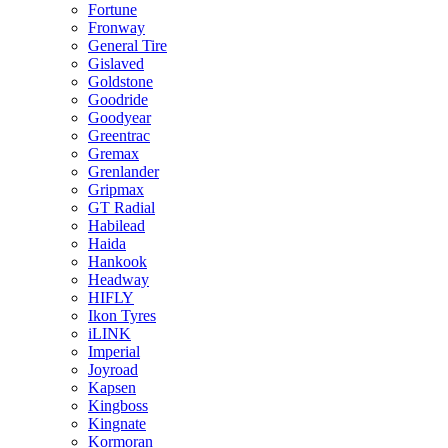
Fortune
Fronway
General Tire
Gislaved
Goldstone
Goodride
Goodyear
Greentrac
Gremax
Grenlander
Gripmax
GT Radial
Habilead
Haida
Hankook
Headway
HIFLY
Ikon Tyres
iLINK
Imperial
Joyroad
Kapsen
Kingboss
Kingnate
Kormoran