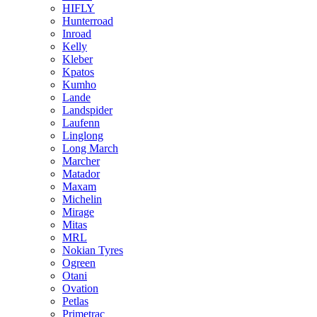
HIFLY
Hunterroad
Inroad
Kelly
Kleber
Kpatos
Kumho
Lande
Landspider
Laufenn
Linglong
Long March
Marcher
Matador
Maxam
Michelin
Mirage
Mitas
MRL
Nokian Tyres
Ogreen
Otani
Ovation
Petlas
Primetrac