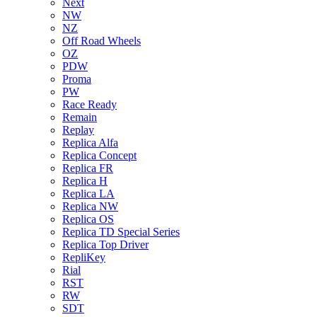
Next
NW
NZ
Off Road Wheels
OZ
PDW
Proma
PW
Race Ready
Remain
Replay
Replica Alfa
Replica Concept
Replica FR
Replica H
Replica LA
Replica NW
Replica OS
Replica TD Special Series
Replica Top Driver
RepliKey
Rial
RST
RW
SDT