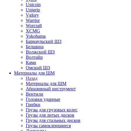
Unicoin
Unigrip
Vglory
Warrior
Worcraft
XCMG
Yokohama
Барнаульский ШЗ
Белшина
Волжский ШЗ
Волтайр
Кама
Омский ШЗ
Материалы для ШМ
Назад
Материалы для ШМ
Абразивный инструмент
Вентили
Головки ударные
Грибки
Грузы для грузовых колес
Грузы для литых дисков
Грузы для стальных дисков
Грузы самоклеющиеся
Домкраты