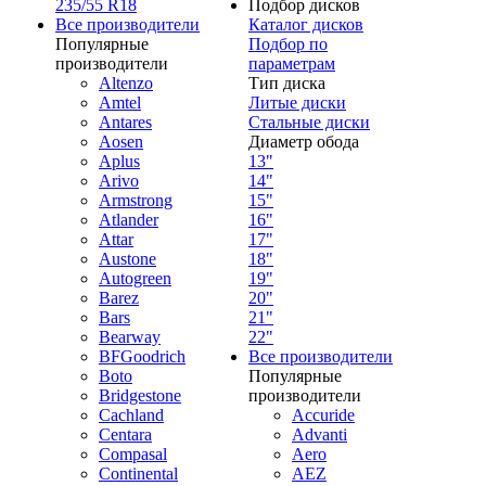
235/55 R18
Подбор дисков
Все производители
Каталог дисков
Популярные
Подбор по
производители
параметрам
Altenzo
Тип диска
Amtel
Литые диски
Antares
Стальные диски
Aosen
Диаметр обода
Aplus
13"
Arivo
14"
Armstrong
15"
Atlander
16"
Attar
17"
Austone
18"
Autogreen
19"
Barez
20"
Bars
21"
Bearway
22"
BFGoodrich
Все производители
Boto
Популярные
Bridgestone
производители
Cachland
Accuride
Centara
Advanti
Compasal
Aero
Continental
AEZ