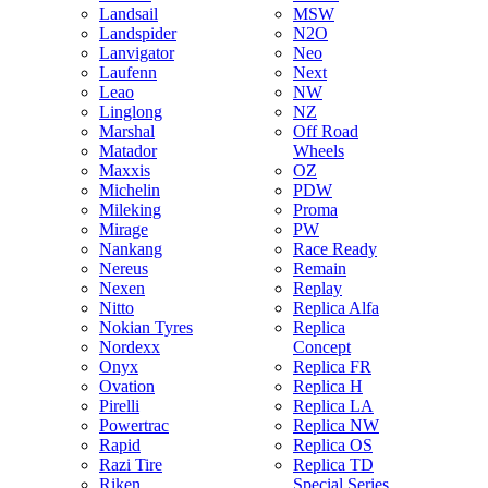
Landsail
MSW
Landspider
N2O
Lanvigator
Neo
Laufenn
Next
Leao
NW
Linglong
NZ
Marshal
Off Road
Matador
Wheels
Maxxis
OZ
Michelin
PDW
Mileking
Proma
Mirage
PW
Nankang
Race Ready
Nereus
Remain
Nexen
Replay
Nitto
Replica Alfa
Nokian Tyres
Replica
Nordexx
Concept
Onyx
Replica FR
Ovation
Replica H
Pirelli
Replica LA
Powertrac
Replica NW
Rapid
Replica OS
Razi Tire
Replica TD
Riken
Special Series