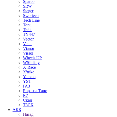
Sparco
SRW
Steger
Swortech
Tech Line
Topu
Trebl
TY447
Vector
Venti
Vianor
Vissol
Wheels UP
WSP Italy
X-Race
X'trike
Yamato
YST
ГАЗ
Евразиа Тапо
К7
Скад
ТЗСК
АКБ
Назад