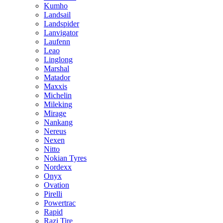
Kumho
Landsail
Landspider
Lanvigator
Laufenn
Leao
Linglong
Marshal
Matador
Maxxis
Michelin
Mileking
Mirage
Nankang
Nereus
Nexen
Nitto
Nokian Tyres
Nordexx
Onyx
Ovation
Pirelli
Powertrac
Rapid
Razi Tire