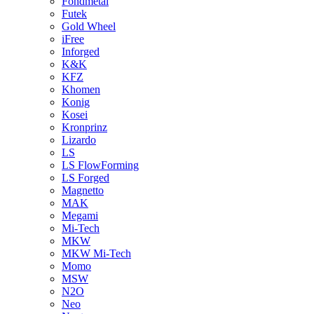
Fondmetal
Futek
Gold Wheel
iFree
Inforged
K&K
KFZ
Khomen
Konig
Kosei
Kronprinz
Lizardo
LS
LS FlowForming
LS Forged
Magnetto
MAK
Megami
Mi-Tech
MKW
MKW Mi-Tech
Momo
MSW
N2O
Neo