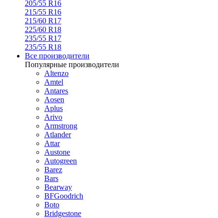
205/55 R16
215/55 R16
215/60 R17
225/60 R18
235/55 R17
235/55 R18
Все производители
Популярные производители
Altenzo
Amtel
Antares
Aosen
Aplus
Arivo
Armstrong
Atlander
Attar
Austone
Autogreen
Barez
Bars
Bearway
BFGoodrich
Boto
Bridgestone