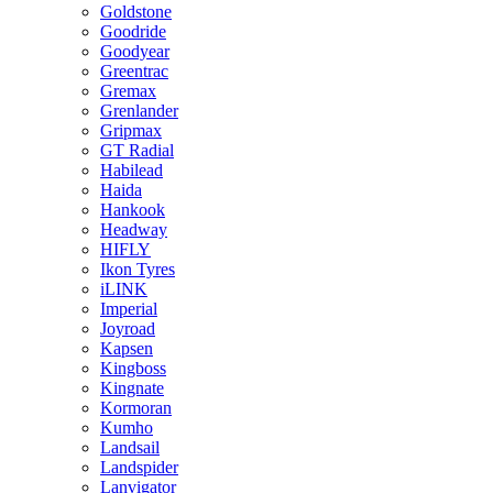
Goldstone
Goodride
Goodyear
Greentrac
Gremax
Grenlander
Gripmax
GT Radial
Habilead
Haida
Hankook
Headway
HIFLY
Ikon Tyres
iLINK
Imperial
Joyroad
Kapsen
Kingboss
Kingnate
Kormoran
Kumho
Landsail
Landspider
Lanvigator