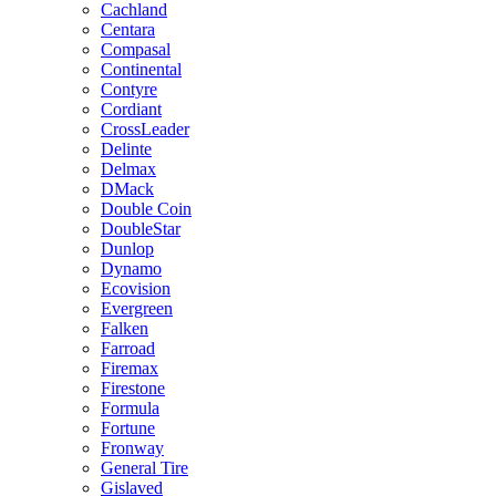
Cachland
Centara
Compasal
Continental
Contyre
Cordiant
CrossLeader
Delinte
Delmax
DMack
Double Coin
DoubleStar
Dunlop
Dynamo
Ecovision
Evergreen
Falken
Farroad
Firemax
Firestone
Formula
Fortune
Fronway
General Tire
Gislaved