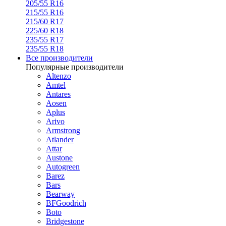
205/55 R16
215/55 R16
215/60 R17
225/60 R18
235/55 R17
235/55 R18
Все производители
Популярные производители
Altenzo
Amtel
Antares
Aosen
Aplus
Arivo
Armstrong
Atlander
Attar
Austone
Autogreen
Barez
Bars
Bearway
BFGoodrich
Boto
Bridgestone