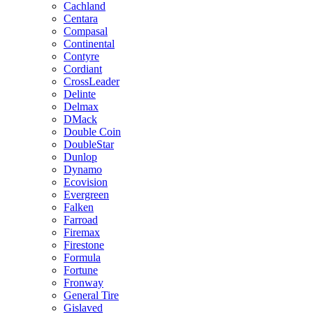
Cachland
Centara
Compasal
Continental
Contyre
Cordiant
CrossLeader
Delinte
Delmax
DMack
Double Coin
DoubleStar
Dunlop
Dynamo
Ecovision
Evergreen
Falken
Farroad
Firemax
Firestone
Formula
Fortune
Fronway
General Tire
Gislaved