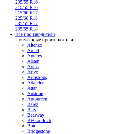
205/55 R16
215/55 R16
215/60 R17
225/60 R18
235/55 R17
235/55 R18
Все производители
Популярные производители
Altenzo
Amtel
Antares
Aosen
Aplus
Arivo
Armstrong
Atlander
Attar
Austone
Autogreen
Barez
Bars
Bearway
BFGoodrich
Boto
Bridgestone