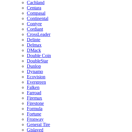
Cachland
Centara
Compasal
Continental
Contyre
Cordiant
CrossLeader
Delinte
Delmax
DMack
Double Coin
DoubleStar
Dunlop
Dynamo
Ecovision
Evergreen
Falken
Farroad
Firemax
Firestone
Formula
Fortune
Fronway
General Tire
Gislaved