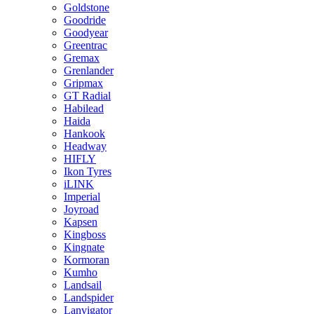
Goldstone
Goodride
Goodyear
Greentrac
Gremax
Grenlander
Gripmax
GT Radial
Habilead
Haida
Hankook
Headway
HIFLY
Ikon Tyres
iLINK
Imperial
Joyroad
Kapsen
Kingboss
Kingnate
Kormoran
Kumho
Landsail
Landspider
Lanvigator