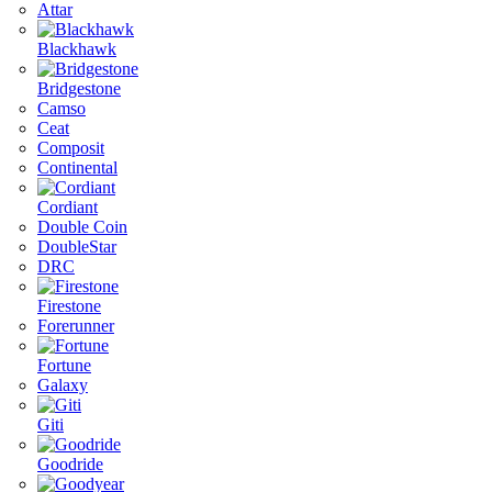
Attar
Blackhawk
Bridgestone
Camso
Ceat
Composit
Continental
Cordiant
Double Coin
DoubleStar
DRC
Firestone
Forerunner
Fortune
Galaxy
Giti
Goodride