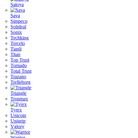
Satoya
Sava
Simpeco
Solideal
Sonix
Techking
Tercelo
Tianli
Titan
Top Trust
Tornado
Total Trust
Trazano
Trelleborg
Triangle
Tronmax
Tyrex
Unicoin
Unigrip
Vglory
Warrior