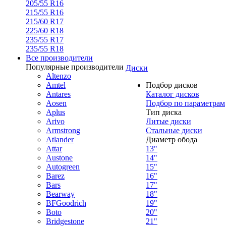
205/55 R16
215/55 R16
215/60 R17
225/60 R18
235/55 R17
235/55 R18
Все производители
Популярные производители
Диски
Altenzo
Amtel
Подбор дисков
Antares
Каталог дисков
Aosen
Подбор по параметрам
Aplus
Тип диска
Arivo
Литые диски
Armstrong
Стальные диски
Atlander
Диаметр обода
Attar
13"
Austone
14"
Autogreen
15"
Barez
16"
Bars
17"
Bearway
18"
BFGoodrich
19"
Boto
20"
Bridgestone
21"