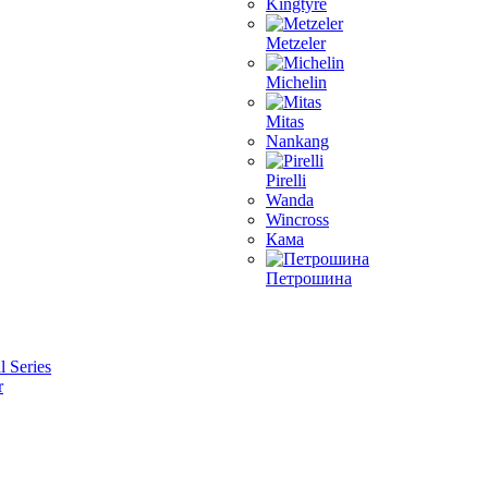
Kingtyre
Metzeler
Michelin
Mitas
Nankang
Pirelli
Wanda
Wincross
Кама
Петрошина
l Series
r