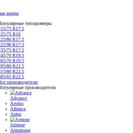
вые шины
Популярные типоразмеры
215/75 R17.5
225/75 R16
225/80 R17.5
225/90 R17.5
235/75 R17.5
245/70 R19.5
265/70 R19.5
295/80 R22.5
315/80 R22.5
385/65 R22.5
Все производители
Популярные производители
Advance
Aeolus
Alliance
Aplus
Armour
Armstrong