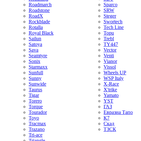
Roadmarch
Sparco
Roadstone
SRW
RoadX
Steger
Rockblade
Swortech
Rotalla
Tech Line
Royal Black
Topu
Sailun
Trebl
Satoya
TY447
Sava
Vector
Seamtyre
Venti
Sonix
Vianor
Starmaxx
Vissol
Sunfull
Wheels UP
Sunny
WSP Italy
Sunwide
X-Race
Taurus
X'trike
Tigar
Yamato
Torero
YST
Torque
ГАЗ
Tourador
Евразиа Тапо
Toyo
К7
Tracmax
Скад
Trazano
ТЗСК
Tri-ace
Triangle