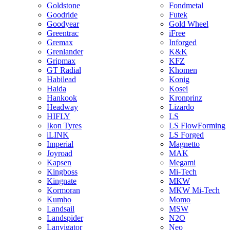
Goldstone
Fondmetal
Goodride
Futek
Goodyear
Gold Wheel
Greentrac
iFree
Gremax
Inforged
Grenlander
K&K
Gripmax
KFZ
GT Radial
Khomen
Habilead
Konig
Haida
Kosei
Hankook
Kronprinz
Headway
Lizardo
HIFLY
LS
Ikon Tyres
LS FlowForming
iLINK
LS Forged
Imperial
Magnetto
Joyroad
MAK
Kapsen
Megami
Kingboss
Mi-Tech
Kingnate
MKW
Kormoran
MKW Mi-Tech
Kumho
Momo
Landsail
MSW
Landspider
N2O
Lanvigator
Neo