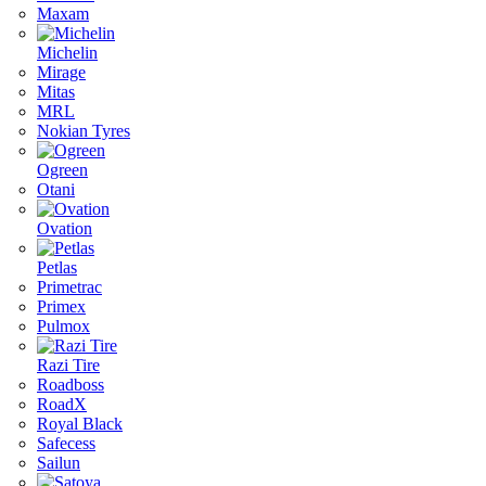
Maxam
Michelin
Mirage
Mitas
MRL
Nokian Tyres
Ogreen
Otani
Ovation
Petlas
Primetrac
Primex
Pulmox
Razi Tire
Roadboss
RoadX
Royal Black
Safecess
Sailun