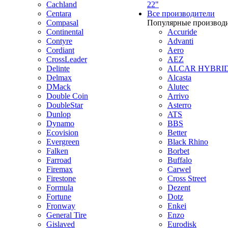
Cachland
22"
Centara
Все производители
Compasal
Популярные производ
Continental
Accuride
Contyre
Advanti
Cordiant
Aero
CrossLeader
AEZ
Delinte
ALCAR HYBRI
Delmax
Alcasta
DMack
Alutec
Double Coin
Arrivo
DoubleStar
Asterro
Dunlop
ATS
Dynamo
BBS
Ecovision
Better
Evergreen
Black Rhino
Falken
Borbet
Farroad
Buffalo
Firemax
Carwel
Firestone
Cross Street
Formula
Dezent
Fortune
Dotz
Fronway
Enkei
General Tire
Enzo
Gislaved
Eurodisk