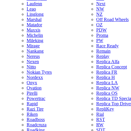
Laufenn
Next
Leao
NW
Linglong
NZ
Marshal
Off Road Wheels
Matador
OZ
Maxxis
PDW
Michelin
Proma
Mileking
PW
Mirage
Race Ready
Nankang
Remain
Nereus
Replay
Nexen
Replica Alfa
Nitto
Replica Concept
Nokian Tyres
Replica FR
Nordexx
Replica H
Onyx
Replica LA
Ovation
Replica NW
Pirelli
Replica OS
Powertrac
Replica TD Specia
Rapid
Replica Top Drive
Razi Tire
RepliKey
Riken
Rial
Roadboss
RST
Roadcruza
RW
Roadking
SDT