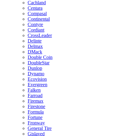
Cachland
Centara
Compasal
Continental
Contyre
Cordiant
CrossLeader
Delinte
Delmax
DMack
Double Coin
DoubleStar
Dunlop
Dynamo
Ecovision
Evergreen
Falken
Farroad
Firemax
Firestone
Formula
Fortune
Fronway
General Tire
Gislaved