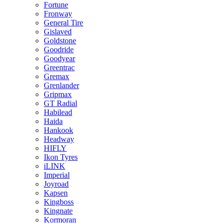
Fortune
Fronway
General Tire
Gislaved
Goldstone
Goodride
Goodyear
Greentrac
Gremax
Grenlander
Gripmax
GT Radial
Habilead
Haida
Hankook
Headway
HIFLY
Ikon Tyres
iLINK
Imperial
Joyroad
Kapsen
Kingboss
Kingnate
Kormoran