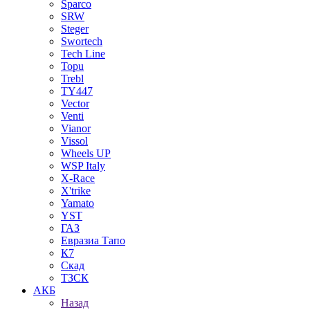
Sparco
SRW
Steger
Swortech
Tech Line
Topu
Trebl
TY447
Vector
Venti
Vianor
Vissol
Wheels UP
WSP Italy
X-Race
X'trike
Yamato
YST
ГАЗ
Евразиа Тапо
К7
Скад
ТЗСК
АКБ
Назад