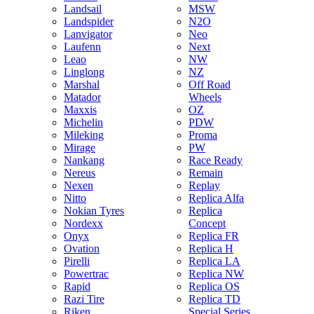
Landsail
MSW
Landspider
N2O
Lanvigator
Neo
Laufenn
Next
Leao
NW
Linglong
NZ
Marshal
Off Road
Matador
Wheels
Maxxis
OZ
Michelin
PDW
Mileking
Proma
Mirage
PW
Nankang
Race Ready
Nereus
Remain
Nexen
Replay
Nitto
Replica Alfa
Nokian Tyres
Replica
Nordexx
Concept
Onyx
Replica FR
Ovation
Replica H
Pirelli
Replica LA
Powertrac
Replica NW
Rapid
Replica OS
Razi Tire
Replica TD
Riken
Special Series