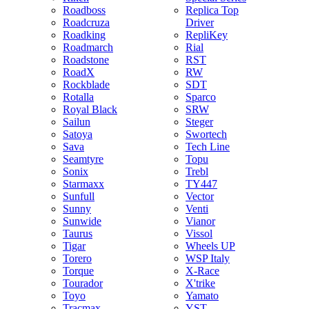
Roadboss
Replica Top
Roadcruza
Driver
Roadking
RepliKey
Roadmarch
Rial
Roadstone
RST
RoadX
RW
Rockblade
SDT
Rotalla
Sparco
Royal Black
SRW
Sailun
Steger
Satoya
Swortech
Sava
Tech Line
Seamtyre
Topu
Sonix
Trebl
Starmaxx
TY447
Sunfull
Vector
Sunny
Venti
Sunwide
Vianor
Taurus
Vissol
Tigar
Wheels UP
Torero
WSP Italy
Torque
X-Race
Tourador
X'trike
Toyo
Yamato
Tracmax
YST