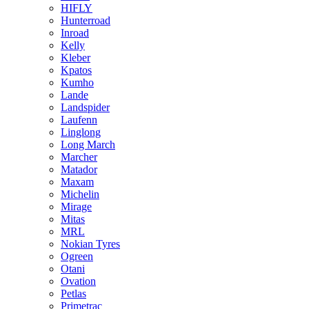
HIFLY
Hunterroad
Inroad
Kelly
Kleber
Kpatos
Kumho
Lande
Landspider
Laufenn
Linglong
Long March
Marcher
Matador
Maxam
Michelin
Mirage
Mitas
MRL
Nokian Tyres
Ogreen
Otani
Ovation
Petlas
Primetrac