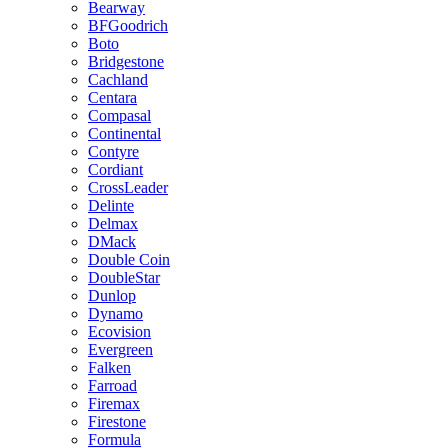
Bearway
BFGoodrich
Boto
Bridgestone
Cachland
Centara
Compasal
Continental
Contyre
Cordiant
CrossLeader
Delinte
Delmax
DMack
Double Coin
DoubleStar
Dunlop
Dynamo
Ecovision
Evergreen
Falken
Farroad
Firemax
Firestone
Formula