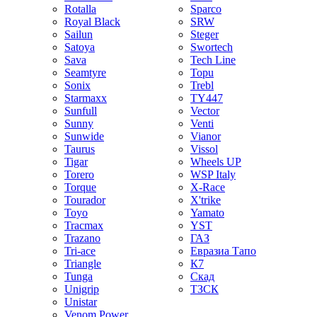
Rotalla
Sparco
Royal Black
SRW
Sailun
Steger
Satoya
Swortech
Sava
Tech Line
Seamtyre
Topu
Sonix
Trebl
Starmaxx
TY447
Sunfull
Vector
Sunny
Venti
Sunwide
Vianor
Taurus
Vissol
Tigar
Wheels UP
Torero
WSP Italy
Torque
X-Race
Tourador
X'trike
Toyo
Yamato
Tracmax
YST
Trazano
ГАЗ
Tri-ace
Евразиа Тапо
Triangle
К7
Tunga
Скад
Unigrip
ТЗСК
Unistar
Venom Power