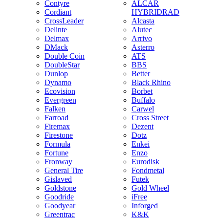
Contyre
ALCAR
Cordiant
HYBRIDRAD
CrossLeader
Alcasta
Delinte
Alutec
Delmax
Arrivo
DMack
Asterro
Double Coin
ATS
DoubleStar
BBS
Dunlop
Better
Dynamo
Black Rhino
Ecovision
Borbet
Evergreen
Buffalo
Falken
Carwel
Farroad
Cross Street
Firemax
Dezent
Firestone
Dotz
Formula
Enkei
Fortune
Enzo
Fronway
Eurodisk
General Tire
Fondmetal
Gislaved
Futek
Goldstone
Gold Wheel
Goodride
iFree
Goodyear
Inforged
Greentrac
K&K