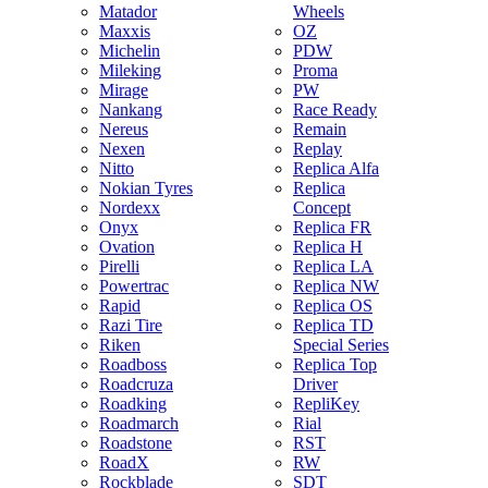
Matador
Wheels
Maxxis
OZ
Michelin
PDW
Mileking
Proma
Mirage
PW
Nankang
Race Ready
Nereus
Remain
Nexen
Replay
Nitto
Replica Alfa
Nokian Tyres
Replica
Nordexx
Concept
Onyx
Replica FR
Ovation
Replica H
Pirelli
Replica LA
Powertrac
Replica NW
Rapid
Replica OS
Razi Tire
Replica TD
Riken
Special Series
Roadboss
Replica Top
Roadcruza
Driver
Roadking
RepliKey
Roadmarch
Rial
Roadstone
RST
RoadX
RW
Rockblade
SDT