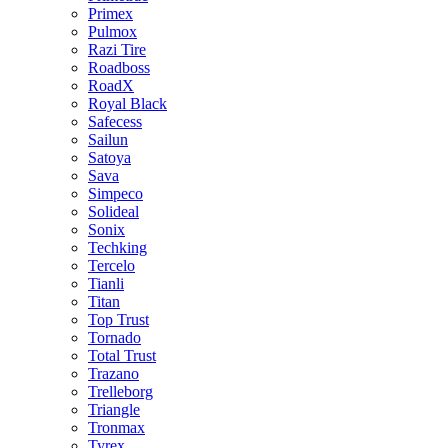
Primex
Pulmox
Razi Tire
Roadboss
RoadX
Royal Black
Safecess
Sailun
Satoya
Sava
Simpeco
Solideal
Sonix
Techking
Tercelo
Tianli
Titan
Top Trust
Tornado
Total Trust
Trazano
Trelleborg
Triangle
Tronmax
Tyrex