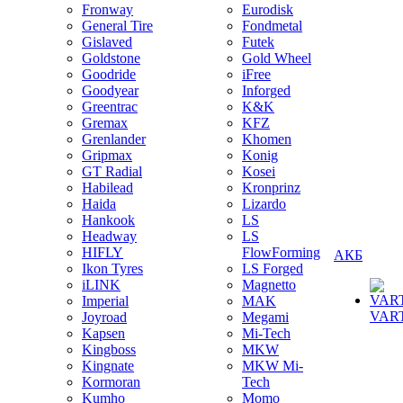
Fronway
Eurodisk
General Tire
Fondmetal
Gislaved
Futek
Goldstone
Gold Wheel
Goodride
iFree
Goodyear
Inforged
Greentrac
K&K
Gremax
KFZ
Grenlander
Khomen
Gripmax
Konig
GT Radial
Kosei
Habilead
Kronprinz
Haida
Lizardo
Hankook
LS
Headway
LS
HIFLY
FlowForming
АКБ
Ikon Tyres
LS Forged
iLINK
Magnetto
Imperial
MAK
VAR
Joyroad
Megami
Kapsen
Mi-Tech
Kingboss
MKW
Kingnate
MKW Mi-
Kormoran
Tech
Kumho
Momo