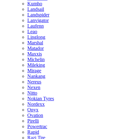
Kumho
Landsail
Landspider
Lanvigator
Laufenn
Leao
Linglong
Marshal
Matador
Maxxis
Michelin
Mileking
Mirage
Nankang
Nereus
Nexen
Nitto
Nokian Tyres
Nordexx
Onyx
Ovation
Pirelli
Powertrac
Rapid
Razi Tire