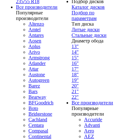
235/55 R18
Подбор дисков
Все производители
Каталог дисков
Популярные
Подбор по
производители
параметрам
Altenzo
Тип диска
Amtel
Литые диски
Antares
Стальные диски
Aosen
Диаметр обода
Aplus
13"
Arivo
14"
Armstrong
15"
Atlander
16"
Attar
17"
Austone
18"
Autogreen
19"
Barez
20"
Bars
21"
Bearway
22"
BFGoodrich
Все производители
Boto
Популярные
Bridgestone
производители
Cachland
Accuride
Centara
Advanti
Compasal
Aero
Continental
AEZ