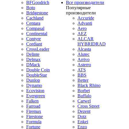
BFGoodrich
Все производители
Boto
Популярные
Bridgestone
производители
Cachland
Accuride
Centara
Advanti
Compasal
Aero
Continental
AEZ
Contyre
ALCAR
Cordiant
HYBRIDRAD
CrossLeader
Alcasta
Delinte
Alutec
Delmax
Arrivo
DMack
Asterro
Double Coin
ATS
DoubleStar
BBS
Dunlop
Better
Dynamo
Black Rhino
Ecovision
Borbet
Evergreen
Buffalo
Falken
Carwel
Farroad
Cross Street
Firemax
Dezent
Firestone
Dotz
Formula
Enkei
Fortune
Enzo