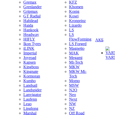
Gremax
KFZ
Grenlander
Khomen
Gripmax
Konig
GT Radial
Kosei
Habilead
Kronprinz
Haida
Lizardo
Hankook
LS
Headway
LS
HIFLY
FlowForming
АКБ
Ikon Tyres
LS Forged
iLINK
Magnetto
Imperial
MAK
VAR
Joyroad
Megami
Kapsen
Mi-Tech
Kingboss
MKW
Kingnate
MKW Mi-
Kormoran
Tech
Kumho
Momo
Landsail
MSW
Landspider
N2O
Lanvigator
Neo
Laufenn
Next
Leao
NW
Linglong
NZ
Marshal
Off Road