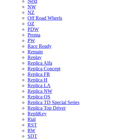
Next
NW
NZ
Off Road Wheels
OZ
PDW
Proma
PW
Race Ready
Remain
Replay
Replica Alfa
Replica Concept
Replica FR
Replica H
Replica LA
Replica NW
Replica OS
Replica TD Special Series
Replica Top Driver
RepliKey
Rial
RST
RW
SDT