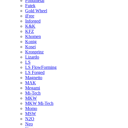
Fondmetal
Futek
Gold Wheel
iFree
Inforged
K&K
KFZ
Khomen
Konig
Kosei
Kronprinz
Lizardo
LS
LS FlowForming
LS Forged
Magnetto
MAK
Megami
Mi-Tech
MKW
MKW Mi-Tech
Momo
MSW
N2O
Neo