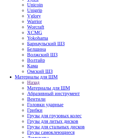
Unicoin
Unigrip
Vglory
Warrior
Worcraft
XCMG
Yokohama
Барнаульский ШЗ
Белшина
Волжский ШЗ
Волтайр
Кама
Омский ШЗ
Материалы для ШМ
Назад
Материалы для ШМ
Абразивный инструмент
Вентили
Головки ударные
Грибки
Грузы для грузовых колес
Грузы для литых дисков
Грузы для стальных дисков
Грузы самоклеющиеся
Домкраты