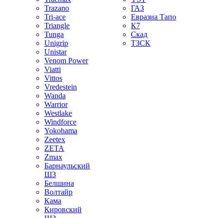
Trazano
ГАЗ
Tri-ace
Евразиа Тапо
Triangle
К7
Tunga
Скад
Unigrip
ТЗСК
Unistar
Venom Power
Viatti
Vittos
Vredestein
Wanda
Warrior
Westlake
Windforce
Yokohama
Zeetex
ZETA
Zmax
Барнаульский
ШЗ
Белшина
Волтайр
Кама
Кировский