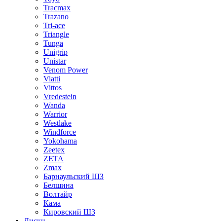
Tracmax
Trazano
Tri-ace
Triangle
Tunga
Unigrip
Unistar
Venom Power
Viatti
Vittos
Vredestein
Wanda
Warrior
Westlake
Windforce
Yokohama
Zeetex
ZETA
Zmax
Барнаульский ШЗ
Белшина
Волтайр
Кама
Кировский ШЗ
Диски