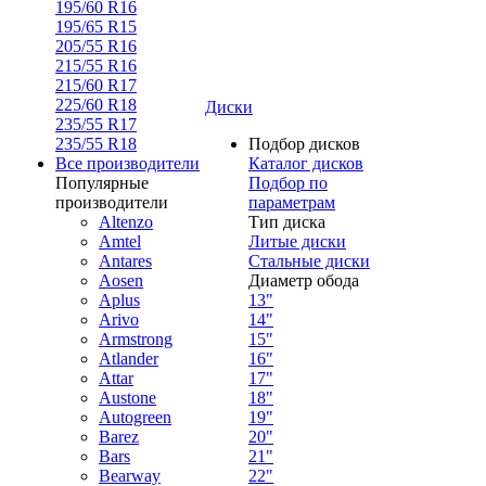
195/60 R16
195/65 R15
205/55 R16
215/55 R16
215/60 R17
225/60 R18
Диски
235/55 R17
235/55 R18
Подбор дисков
Все производители
Каталог дисков
Популярные
Подбор по
производители
параметрам
Altenzo
Тип диска
Amtel
Литые диски
Antares
Стальные диски
Aosen
Диаметр обода
Aplus
13"
Arivo
14"
Armstrong
15"
Atlander
16"
Attar
17"
Austone
18"
Autogreen
19"
Barez
20"
Bars
21"
Bearway
22"