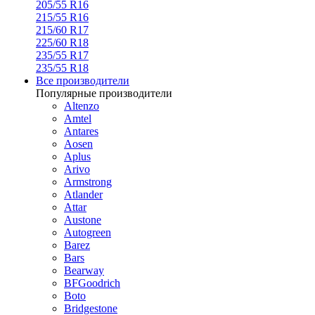
205/55 R16
215/55 R16
215/60 R17
225/60 R18
235/55 R17
235/55 R18
Все производители
Популярные производители
Altenzo
Amtel
Antares
Aosen
Aplus
Arivo
Armstrong
Atlander
Attar
Austone
Autogreen
Barez
Bars
Bearway
BFGoodrich
Boto
Bridgestone