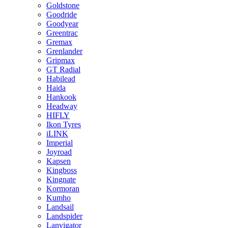
Goldstone
Goodride
Goodyear
Greentrac
Gremax
Grenlander
Gripmax
GT Radial
Habilead
Haida
Hankook
Headway
HIFLY
Ikon Tyres
iLINK
Imperial
Joyroad
Kapsen
Kingboss
Kingnate
Kormoran
Kumho
Landsail
Landspider
Lanvigator