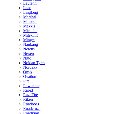
Laufenn
Leao
Linglong
Marshal
Matador
Maxxis
Michelin
Mileking
Mirage
Nankang
Nereus
Nexen
Nitto
Nokian Tyres
Nordexx
Onyx
Ovation
Pirelli
Powertrac
Rapid
Razi Tire
Riken
Roadboss
Roadcruza
Roadking