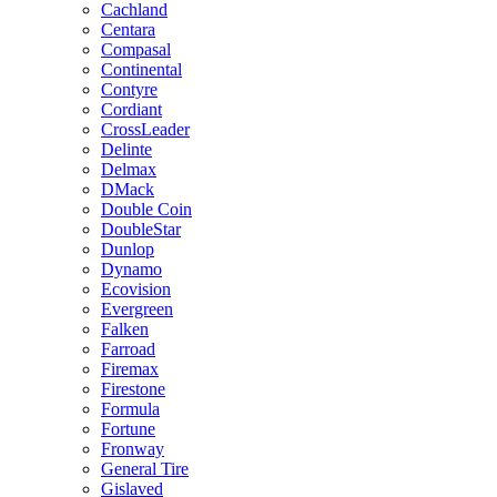
Cachland
Centara
Compasal
Continental
Contyre
Cordiant
CrossLeader
Delinte
Delmax
DMack
Double Coin
DoubleStar
Dunlop
Dynamo
Ecovision
Evergreen
Falken
Farroad
Firemax
Firestone
Formula
Fortune
Fronway
General Tire
Gislaved