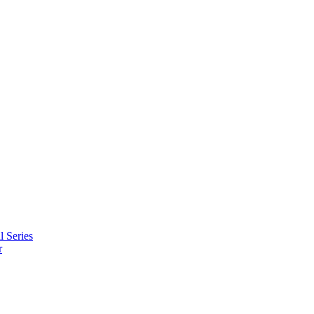
l Series
r