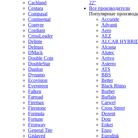
Cachland
22"
Centara
Все производители
Compasal
Популярные производ
Continental
Accuride
Contyre
Advanti
Cordiant
Aero
CrossLeader
AEZ
Delinte
ALCAR HYBRI
Delmax
Alcasta
DMack
Alutec
Double Coin
Arrivo
DoubleStar
Asterro
Dunlop
ATS
Dynamo
BBS
Ecovision
Better
Evergreen
Black Rhino
Falken
Borbet
Farroad
Buffalo
Firemax
Carwel
Firestone
Cross Street
Formula
Dezent
Fortune
Dotz
Fronway
Enkei
General Tire
Enzo
Gislaved
Eurodisk