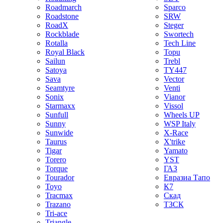
Roadmarch
Sparco
Roadstone
SRW
RoadX
Steger
Rockblade
Swortech
Rotalla
Tech Line
Royal Black
Topu
Sailun
Trebl
Satoya
TY447
Sava
Vector
Seamtyre
Venti
Sonix
Vianor
Starmaxx
Vissol
Sunfull
Wheels UP
Sunny
WSP Italy
Sunwide
X-Race
Taurus
X'trike
Tigar
Yamato
Torero
YST
Torque
ГАЗ
Tourador
Евразиа Тапо
Toyo
К7
Tracmax
Скад
Trazano
ТЗСК
Tri-ace
Triangle