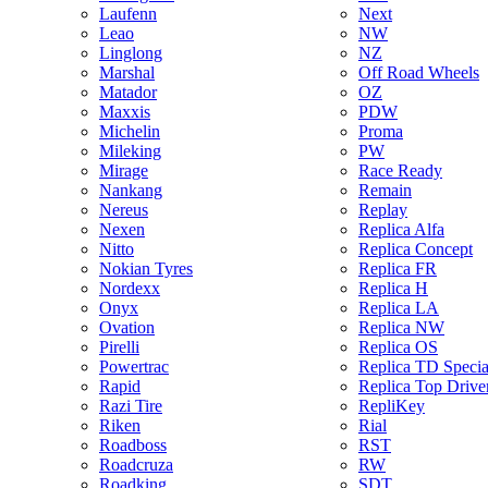
Laufenn
Next
Leao
NW
Linglong
NZ
Marshal
Off Road Wheels
Matador
OZ
Maxxis
PDW
Michelin
Proma
Mileking
PW
Mirage
Race Ready
Nankang
Remain
Nereus
Replay
Nexen
Replica Alfa
Nitto
Replica Concept
Nokian Tyres
Replica FR
Nordexx
Replica H
Onyx
Replica LA
Ovation
Replica NW
Pirelli
Replica OS
Powertrac
Replica TD Specia
Rapid
Replica Top Drive
Razi Tire
RepliKey
Riken
Rial
Roadboss
RST
Roadcruza
RW
Roadking
SDT