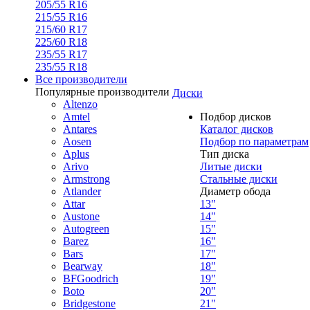
205/55 R16
215/55 R16
215/60 R17
225/60 R18
235/55 R17
235/55 R18
Все производители
Популярные производители
Диски
Altenzo
Amtel
Подбор дисков
Antares
Каталог дисков
Aosen
Подбор по параметрам
Aplus
Тип диска
Arivo
Литые диски
Armstrong
Стальные диски
Atlander
Диаметр обода
Attar
13"
Austone
14"
Autogreen
15"
Barez
16"
Bars
17"
Bearway
18"
BFGoodrich
19"
Boto
20"
Bridgestone
21"