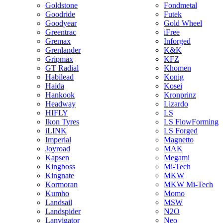
Goldstone
Fondmetal
Goodride
Futek
Goodyear
Gold Wheel
Greentrac
iFree
Gremax
Inforged
Grenlander
K&K
Gripmax
KFZ
GT Radial
Khomen
Habilead
Konig
Haida
Kosei
Hankook
Kronprinz
Headway
Lizardo
HIFLY
LS
Ikon Tyres
LS FlowForming
iLINK
LS Forged
Imperial
Magnetto
Joyroad
MAK
Kapsen
Megami
Kingboss
Mi-Tech
Kingnate
MKW
Kormoran
MKW Mi-Tech
Kumho
Momo
Landsail
MSW
Landspider
N2O
Lanvigator
Neo