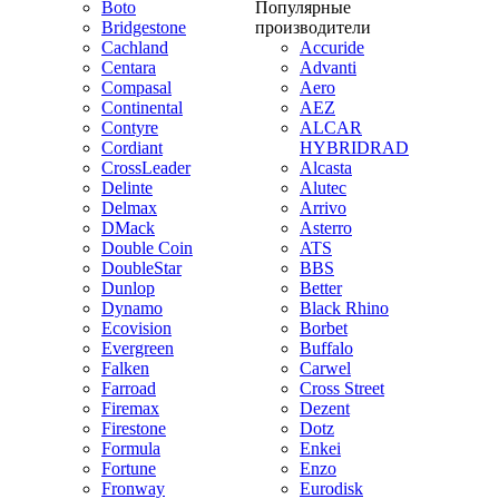
Boto
Популярные
Bridgestone
производители
Cachland
Accuride
Centara
Advanti
Compasal
Aero
Continental
AEZ
Contyre
ALCAR
Cordiant
HYBRIDRAD
CrossLeader
Alcasta
Delinte
Alutec
Delmax
Arrivo
DMack
Asterro
Double Coin
ATS
DoubleStar
BBS
Dunlop
Better
Dynamo
Black Rhino
Ecovision
Borbet
Evergreen
Buffalo
Falken
Carwel
Farroad
Cross Street
Firemax
Dezent
Firestone
Dotz
Formula
Enkei
Fortune
Enzo
Fronway
Eurodisk