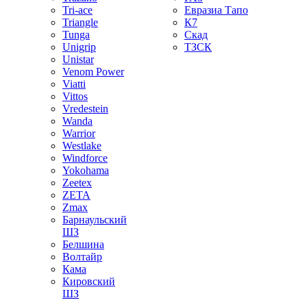
Tri-ace
Евразиа Тапо
Triangle
К7
Tunga
Скад
Unigrip
ТЗСК
Unistar
Venom Power
Viatti
Vittos
Vredestein
Wanda
Warrior
Westlake
Windforce
Yokohama
Zeetex
ZETA
Zmax
Барнаульский
ШЗ
Белшина
Волтайр
Кама
Кировский
ШЗ