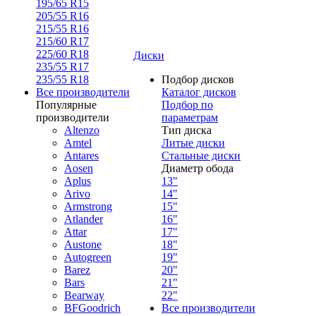
195/65 R15
205/55 R16
215/55 R16
215/60 R17
225/60 R18
Диски
235/55 R17
235/55 R18
Подбор дисков
Все производители
Каталог дисков
Популярные
Подбор по
производители
параметрам
Altenzo
Тип диска
Amtel
Литые диски
Antares
Стальные диски
Aosen
Диаметр обода
Aplus
13"
Arivo
14"
Armstrong
15"
Atlander
16"
Attar
17"
Austone
18"
Autogreen
19"
Barez
20"
Bars
21"
Bearway
22"
BFGoodrich
Все производители