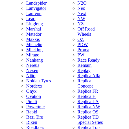
Landspider
N2O
Lanvigator
Neo
Laufenn
Next
Leao
NW
Linglong
NZ
Marshal
Off Road
Matador
Wheels
Maxxis
OZ
Michelin
PDW
Mileking
Proma
Mirage
PW
Nankang
Race Ready
Nereus
Remain
Nexen
Replay
Nitto
Replica Alfa
Nokian Tyres
Replica
Nordexx
Concept
Onyx
Replica FR
Ovation
Replica H
Pirelli
Replica LA
Powertrac
Replica NW
Rapid
Replica OS
Razi Tire
Replica TD
Riken
Special Series
Roadboss
Replica Top