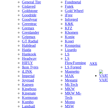
General Tire
Fondmetal
Gislaved
Futek
Goldstone
Gold Wheel
Goodride
iFree
Goodyear
Inforged
Greentrac
K&K
Gremax
KFZ
Grenlander
Khomen
Gripmax
Konig
GT Radial
Kosei
Habilead
Kronprinz
Haida
Lizardo
Hankook
LS
Headway
LS
HIFLY
FlowForming
АКБ
Ikon Tyres
LS Forged
iLINK
Magnetto
Imperial
MAK
VAR
Joyroad
Megami
Kapsen
Mi-Tech
Kingboss
MKW
Kingnate
MKW Mi-
Kormoran
Tech
Kumho
Momo
Landsail
MSW