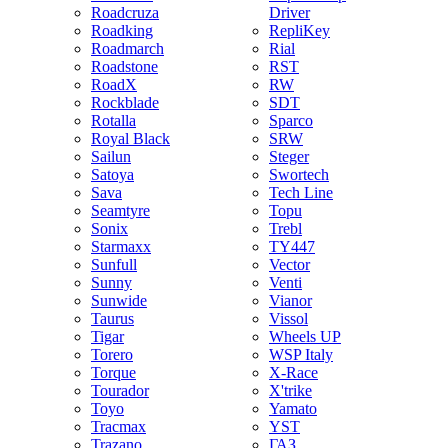
Roadcruza
Driver
Roadking
RepliKey
Roadmarch
Rial
Roadstone
RST
RoadX
RW
Rockblade
SDT
Rotalla
Sparco
Royal Black
SRW
Sailun
Steger
Satoya
Swortech
Sava
Tech Line
Seamtyre
Topu
Sonix
Trebl
Starmaxx
TY447
Sunfull
Vector
Sunny
Venti
Sunwide
Vianor
Taurus
Vissol
Tigar
Wheels UP
Torero
WSP Italy
Torque
X-Race
Tourador
X'trike
Toyo
Yamato
Tracmax
YST
Trazano
ГАЗ