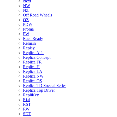
Next
NW
NZ
Off Road Wheels
OZ
PDW
Proma
PW
Race Ready
Remain
Replay
Replica Alfa
Replica Concept
Replica FR
Replica H
Replica LA
Replica NW
Replica OS
Replica TD Special Series
Replica Top Driver
RepliKey
Rial
RST
RW
SDT