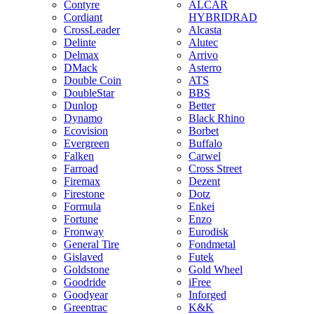
Contyre
ALCAR
Cordiant
HYBRIDRAD
CrossLeader
Alcasta
Delinte
Alutec
Delmax
Arrivo
DMack
Asterro
Double Coin
ATS
DoubleStar
BBS
Dunlop
Better
Dynamo
Black Rhino
Ecovision
Borbet
Evergreen
Buffalo
Falken
Carwel
Farroad
Cross Street
Firemax
Dezent
Firestone
Dotz
Formula
Enkei
Fortune
Enzo
Fronway
Eurodisk
General Tire
Fondmetal
Gislaved
Futek
Goldstone
Gold Wheel
Goodride
iFree
Goodyear
Inforged
Greentrac
K&K