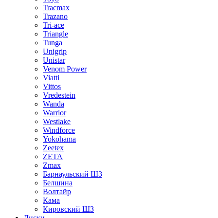
Tracmax
Trazano
Tri-ace
Triangle
Tunga
Unigrip
Unistar
Venom Power
Viatti
Vittos
Vredestein
Wanda
Warrior
Westlake
Windforce
Yokohama
Zeetex
ZETA
Zmax
Барнаульский ШЗ
Белшина
Волтайр
Кама
Кировский ШЗ
Диски