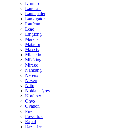
Kumho
Landsail
Landspider
Lanvigator
Laufenn
Leao
Linglong
Marshal
Matador
Maxxis
Michelin
Mileking
Mirage
Nankang
Nereus
Nexen
Nitto
Nokian Tyres
Nordexx
Onyx
Ovation
Pirelli
Powertrac
Rapid
Razi Tire