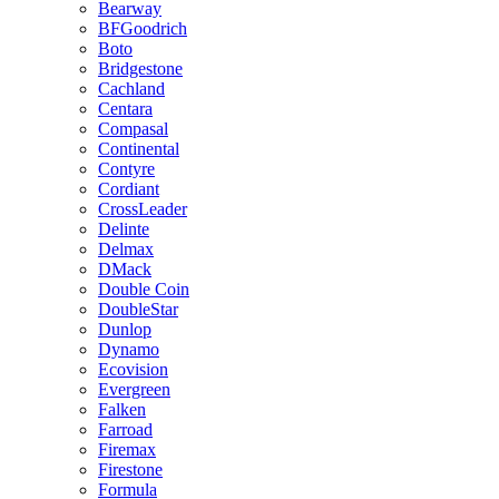
Bearway
BFGoodrich
Boto
Bridgestone
Cachland
Centara
Compasal
Continental
Contyre
Cordiant
CrossLeader
Delinte
Delmax
DMack
Double Coin
DoubleStar
Dunlop
Dynamo
Ecovision
Evergreen
Falken
Farroad
Firemax
Firestone
Formula