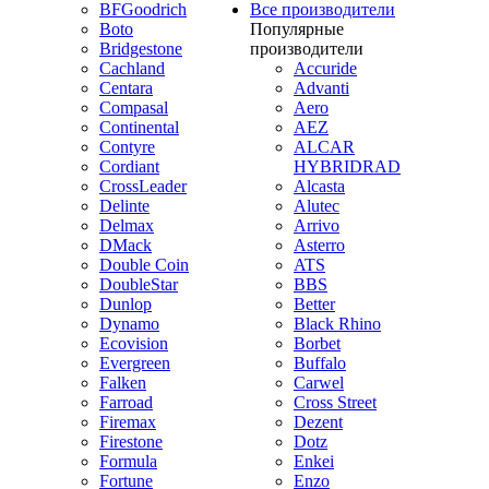
BFGoodrich
Все производители
Boto
Популярные
Bridgestone
производители
Cachland
Accuride
Centara
Advanti
Compasal
Aero
Continental
AEZ
Contyre
ALCAR
Cordiant
HYBRIDRAD
CrossLeader
Alcasta
Delinte
Alutec
Delmax
Arrivo
DMack
Asterro
Double Coin
ATS
DoubleStar
BBS
Dunlop
Better
Dynamo
Black Rhino
Ecovision
Borbet
Evergreen
Buffalo
Falken
Carwel
Farroad
Cross Street
Firemax
Dezent
Firestone
Dotz
Formula
Enkei
Fortune
Enzo