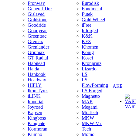
Fronway
Eurodisk
General Tire
Fondmetal
Gislaved
Futek
Goldstone
Gold Wheel
Goodride
iFree
Goodyear
Inforged
Greentrac
K&K
Gremax
KFZ
Grenlander
Khomen
Gripmax
Konig
GT Radial
Kosei
Habilead
Kronprinz
Haida
Lizardo
Hankook
LS
Headway
LS
HIFLY
FlowForming
АКБ
Ikon Tyres
LS Forged
iLINK
Magnetto
Imperial
MAK
VAR
Joyroad
Megami
Kapsen
Mi-Tech
Kingboss
MKW
Kingnate
MKW Mi-
Kormoran
Tech
Kumho
Momo