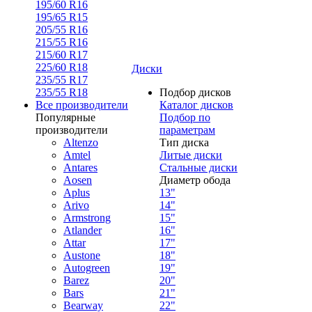
195/60 R16
195/65 R15
205/55 R16
215/55 R16
215/60 R17
225/60 R18
Диски
235/55 R17
235/55 R18
Подбор дисков
Все производители
Каталог дисков
Популярные
Подбор по
производители
параметрам
Altenzo
Тип диска
Amtel
Литые диски
Antares
Стальные диски
Aosen
Диаметр обода
Aplus
13"
Arivo
14"
Armstrong
15"
Atlander
16"
Attar
17"
Austone
18"
Autogreen
19"
Barez
20"
Bars
21"
Bearway
22"