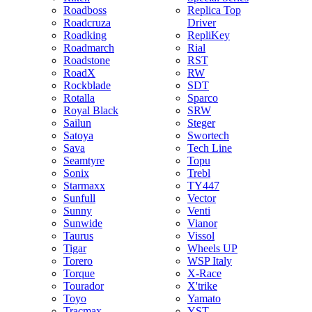
Roadboss
Replica Top
Roadcruza
Driver
Roadking
RepliKey
Roadmarch
Rial
Roadstone
RST
RoadX
RW
Rockblade
SDT
Rotalla
Sparco
Royal Black
SRW
Sailun
Steger
Satoya
Swortech
Sava
Tech Line
Seamtyre
Topu
Sonix
Trebl
Starmaxx
TY447
Sunfull
Vector
Sunny
Venti
Sunwide
Vianor
Taurus
Vissol
Tigar
Wheels UP
Torero
WSP Italy
Torque
X-Race
Tourador
X'trike
Toyo
Yamato
Tracmax
YST