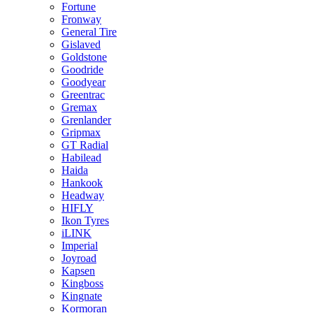
Fortune
Fronway
General Tire
Gislaved
Goldstone
Goodride
Goodyear
Greentrac
Gremax
Grenlander
Gripmax
GT Radial
Habilead
Haida
Hankook
Headway
HIFLY
Ikon Tyres
iLINK
Imperial
Joyroad
Kapsen
Kingboss
Kingnate
Kormoran