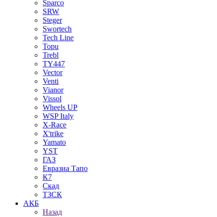
Sparco
SRW
Steger
Swortech
Tech Line
Topu
Trebl
TY447
Vector
Venti
Vianor
Vissol
Wheels UP
WSP Italy
X-Race
X'trike
Yamato
YST
ГАЗ
Евразиа Тапо
К7
Скад
ТЗСК
АКБ
Назад