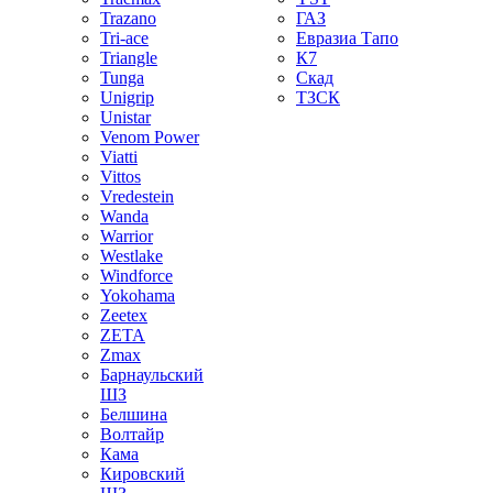
Trazano
ГАЗ
Tri-ace
Евразиа Тапо
Triangle
К7
Tunga
Скад
Unigrip
ТЗСК
Unistar
Venom Power
Viatti
Vittos
Vredestein
Wanda
Warrior
Westlake
Windforce
Yokohama
Zeetex
ZETA
Zmax
Барнаульский
ШЗ
Белшина
Волтайр
Кама
Кировский