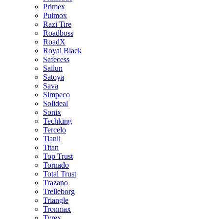
Primex
Pulmox
Razi Tire
Roadboss
RoadX
Royal Black
Safecess
Sailun
Satoya
Sava
Simpeco
Solideal
Sonix
Techking
Tercelo
Tianli
Titan
Top Trust
Tornado
Total Trust
Trazano
Trelleborg
Triangle
Tronmax
Tyrex