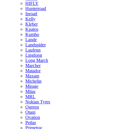
HIFLY
Hunterroad
Inroad
Kelly
Kleber
Kpatos
Kumho
Lande
Landspider
Laufenn
Linglong
Long March
Marcher
Matador
Maxam
Michelin
Mirage
Mitas
MRL
Nokian Tyres
Ogreen
Otani
Ovation
Petlas
Primetrac