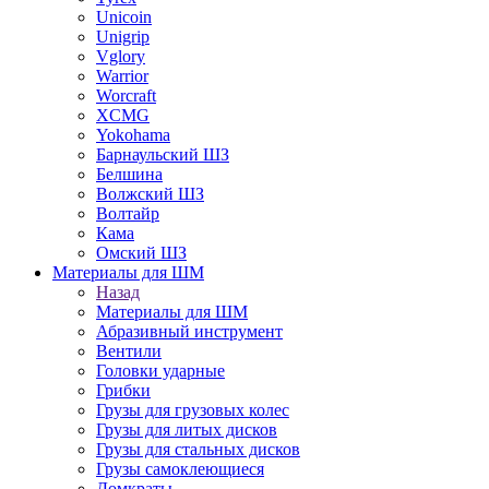
Unicoin
Unigrip
Vglory
Warrior
Worcraft
XCMG
Yokohama
Барнаульский ШЗ
Белшина
Волжский ШЗ
Волтайр
Кама
Омский ШЗ
Материалы для ШМ
Назад
Материалы для ШМ
Абразивный инструмент
Вентили
Головки ударные
Грибки
Грузы для грузовых колес
Грузы для литых дисков
Грузы для стальных дисков
Грузы самоклеющиеся
Домкраты