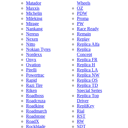
Matador
Wheels
Maxxis
OZ
Michelin
PDW
Mileking
Proma
Mirage
PW
Nankang
Race Ready
Nereus
Remain
Nexen
Replay
Nitto
Replica Alfa
Nokian Tyres
Replica
Nordexx
Concept
Onyx
Replica FR
Ovation
Replica H
Pirelli
Replica LA
Powertrac
Replica NW
Rapid
Replica OS
Razi Tire
Replica TD
Riken
Special Series
Roadboss
Replica Top
Roadcruza
Driver
Roadking
RepliKey
Roadmarch
Rial
Roadstone
RST
RoadX
RW
Rockblade
SDT