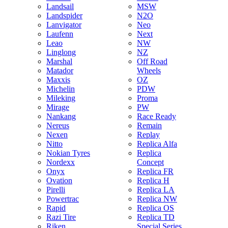
Landsail
MSW
Landspider
N2O
Lanvigator
Neo
Laufenn
Next
Leao
NW
Linglong
NZ
Marshal
Off Road
Matador
Wheels
Maxxis
OZ
Michelin
PDW
Mileking
Proma
Mirage
PW
Nankang
Race Ready
Nereus
Remain
Nexen
Replay
Nitto
Replica Alfa
Nokian Tyres
Replica
Nordexx
Concept
Onyx
Replica FR
Ovation
Replica H
Pirelli
Replica LA
Powertrac
Replica NW
Rapid
Replica OS
Razi Tire
Replica TD
Riken
Special Series