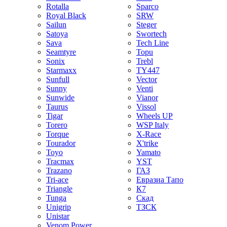
Rotalla
Sparco
Royal Black
SRW
Sailun
Steger
Satoya
Swortech
Sava
Tech Line
Seamtyre
Topu
Sonix
Trebl
Starmaxx
TY447
Sunfull
Vector
Sunny
Venti
Sunwide
Vianor
Taurus
Vissol
Tigar
Wheels UP
Torero
WSP Italy
Torque
X-Race
Tourador
X'trike
Toyo
Yamato
Tracmax
YST
Trazano
ГАЗ
Tri-ace
Евразиа Тапо
Triangle
К7
Tunga
Скад
Unigrip
ТЗСК
Unistar
Venom Power