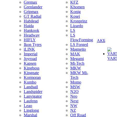
Gremax
KFZ
Grenlander
Khomen
Gripmax
Konig
GT Radial
Kosei
Habilead
Kronprinz
Haida
Lizardo
Hankook
LS
Headway
LS
HIFLY
FlowForming
АКБ
Ikon Tyres
LS Forged
iLINK
Magnetto
Imperial
MAK
VAR
Joyroad
Megami
Kapsen
Mi-Tech
Kingboss
MKW
Kingnate
MKW Mi-
Kormoran
Tech
Kumho
Momo
Landsail
MSW
Landspider
N2O
Lanvigator
Neo
Laufenn
Next
Leao
NW
Linglong
NZ
Marshal
Off Road