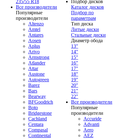
235/55 R18
Подбор дисков
Все производители
Каталог дисков
Популярные
Подбор по
производители
параметрам
Altenzo
Тип диска
Amtel
Литые диски
Antares
Стальные диски
Aosen
Диаметр обода
Aplus
13"
Arivo
14"
Armstrong
15"
Atlander
16"
Attar
17"
Austone
18"
Autogreen
19"
Barez
20"
Bars
21"
Bearway
22"
BFGoodrich
Все производители
Boto
Популярные
Bridgestone
производители
Cachland
Accuride
Centara
Advanti
Compasal
Aero
Continental
AEZ