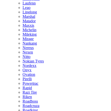
Laufenn
Leao
Linglong
Marshal
Matador
Maxxis
Michelin
Mileking
Mirage
Nankang
Nereus
Nexen
Nitto
Nokian Tyres
Nordexx
Onyx
Ovation
Pirelli
Powertrac
Rapid
Razi Tire
Riken
Roadboss
Roadcruza
Roadking