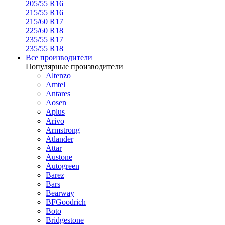
205/55 R16
215/55 R16
215/60 R17
225/60 R18
235/55 R17
235/55 R18
Все производители
Популярные производители
Altenzo
Amtel
Antares
Aosen
Aplus
Arivo
Armstrong
Atlander
Attar
Austone
Autogreen
Barez
Bars
Bearway
BFGoodrich
Boto
Bridgestone