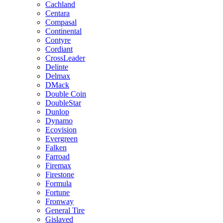
Cachland
Centara
Compasal
Continental
Contyre
Cordiant
CrossLeader
Delinte
Delmax
DMack
Double Coin
DoubleStar
Dunlop
Dynamo
Ecovision
Evergreen
Falken
Farroad
Firemax
Firestone
Formula
Fortune
Fronway
General Tire
Gislaved