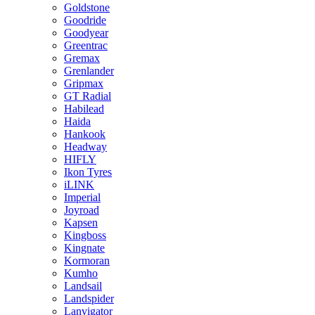
Goldstone
Goodride
Goodyear
Greentrac
Gremax
Grenlander
Gripmax
GT Radial
Habilead
Haida
Hankook
Headway
HIFLY
Ikon Tyres
iLINK
Imperial
Joyroad
Kapsen
Kingboss
Kingnate
Kormoran
Kumho
Landsail
Landspider
Lanvigator