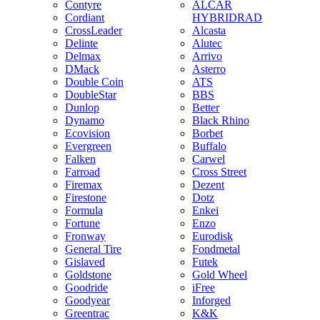
Contyre
ALCAR
Cordiant
HYBRIDRAD
CrossLeader
Alcasta
Delinte
Alutec
Delmax
Arrivo
DMack
Asterro
Double Coin
ATS
DoubleStar
BBS
Dunlop
Better
Dynamo
Black Rhino
Ecovision
Borbet
Evergreen
Buffalo
Falken
Carwel
Farroad
Cross Street
Firemax
Dezent
Firestone
Dotz
Formula
Enkei
Fortune
Enzo
Fronway
Eurodisk
General Tire
Fondmetal
Gislaved
Futek
Goldstone
Gold Wheel
Goodride
iFree
Goodyear
Inforged
Greentrac
K&K