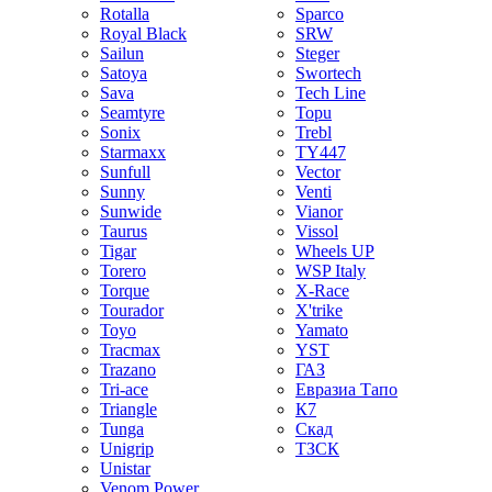
Rotalla
Sparco
Royal Black
SRW
Sailun
Steger
Satoya
Swortech
Sava
Tech Line
Seamtyre
Topu
Sonix
Trebl
Starmaxx
TY447
Sunfull
Vector
Sunny
Venti
Sunwide
Vianor
Taurus
Vissol
Tigar
Wheels UP
Torero
WSP Italy
Torque
X-Race
Tourador
X'trike
Toyo
Yamato
Tracmax
YST
Trazano
ГАЗ
Tri-ace
Евразиа Тапо
Triangle
К7
Tunga
Скад
Unigrip
ТЗСК
Unistar
Venom Power