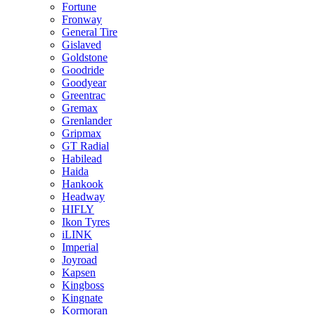
Fortune
Fronway
General Tire
Gislaved
Goldstone
Goodride
Goodyear
Greentrac
Gremax
Grenlander
Gripmax
GT Radial
Habilead
Haida
Hankook
Headway
HIFLY
Ikon Tyres
iLINK
Imperial
Joyroad
Kapsen
Kingboss
Kingnate
Kormoran