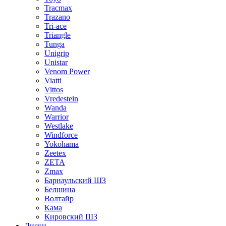
Tracmax
Trazano
Tri-ace
Triangle
Tunga
Unigrip
Unistar
Venom Power
Viatti
Vittos
Vredestein
Wanda
Warrior
Westlake
Windforce
Yokohama
Zeetex
ZETA
Zmax
Барнаульский ШЗ
Белшина
Волтайр
Кама
Кировский ШЗ
Диски