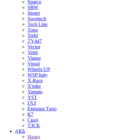
Sparco
SRW
Steger
Swortech
Tech Line
Topu
Trebl
TY447
Vector
Venti
Vianor
Vissol
Wheels UP
WSP Italy
X-Race
X'trike
Yamato
YST
ГАЗ
Евразиа Тапо
К7
Скад
ТЗСК
АКБ
Назад