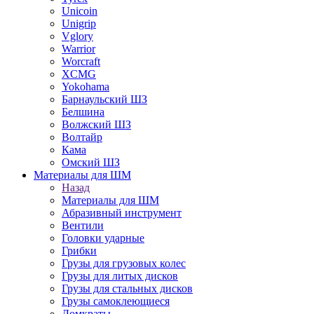
Unicoin
Unigrip
Vglory
Warrior
Worcraft
XCMG
Yokohama
Барнаульский ШЗ
Белшина
Волжский ШЗ
Волтайр
Кама
Омский ШЗ
Материалы для ШМ
Назад
Материалы для ШМ
Абразивный инструмент
Вентили
Головки ударные
Грибки
Грузы для грузовых колес
Грузы для литых дисков
Грузы для стальных дисков
Грузы самоклеющиеся
Домкраты