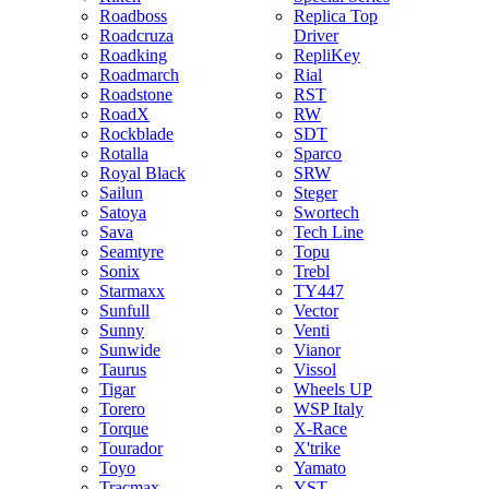
Roadboss
Replica Top
Roadcruza
Driver
Roadking
RepliKey
Roadmarch
Rial
Roadstone
RST
RoadX
RW
Rockblade
SDT
Rotalla
Sparco
Royal Black
SRW
Sailun
Steger
Satoya
Swortech
Sava
Tech Line
Seamtyre
Topu
Sonix
Trebl
Starmaxx
TY447
Sunfull
Vector
Sunny
Venti
Sunwide
Vianor
Taurus
Vissol
Tigar
Wheels UP
Torero
WSP Italy
Torque
X-Race
Tourador
X'trike
Toyo
Yamato
Tracmax
YST