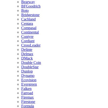
Bearway
BFGoodrich
Boto
Bridgestone
Cachland
Centara
Compasal
Continental
Contyre
Cordiant
CrossLeader
Delinte
Delmax
DMack
Double Coin
DoubleStar
Dunlop
Dynamo
Ecovision
Evergreen
Falken
Farroad
Firemax
Firestone
Formula