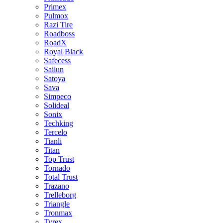
Primex
Pulmox
Razi Tire
Roadboss
RoadX
Royal Black
Safecess
Sailun
Satoya
Sava
Simpeco
Solideal
Sonix
Techking
Tercelo
Tianli
Titan
Top Trust
Tornado
Total Trust
Trazano
Trelleborg
Triangle
Tronmax
Tyrex