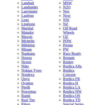
Landsail
MSW
Landspider
N2O
Lanvigator
Neo
Laufenn
Next
Leao
NW
Linglong
NZ
Marshal
Off Road
Matador
Wheels
Maxxis
OZ
Michelin
PDW
Mileking
Proma
Mirage
PW
Nankang
Race Ready
Nereus
Remain
Nexen
Replay
Nitto
Replica Alfa
Nokian Tyres
Replica
Nordexx
Concept
Onyx
Replica FR
Ovation
Replica H
Pirelli
Replica LA
Powertrac
Replica NW
Rapid
Replica OS
Razi Tire
Replica TD
Riken
Special Series