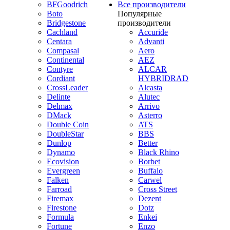
BFGoodrich
Все производители
Boto
Популярные
Bridgestone
производители
Cachland
Accuride
Centara
Advanti
Compasal
Aero
Continental
AEZ
Contyre
ALCAR
Cordiant
HYBRIDRAD
CrossLeader
Alcasta
Delinte
Alutec
Delmax
Arrivo
DMack
Asterro
Double Coin
ATS
DoubleStar
BBS
Dunlop
Better
Dynamo
Black Rhino
Ecovision
Borbet
Evergreen
Buffalo
Falken
Carwel
Farroad
Cross Street
Firemax
Dezent
Firestone
Dotz
Formula
Enkei
Fortune
Enzo