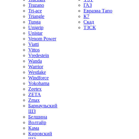
Trazano
ГАЗ
Tri-ace
Евразиа Тапо
Triangle
К7
Tunga
Скад
Unigrip
ТЗСК
Unistar
Venom Power
Viatti
Vittos
Vredestein
Wanda
Warrior
Westlake
Windforce
Yokohama
Zeetex
ZETA
Zmax
Барнаульский
ШЗ
Белшина
Волтайр
Кама
Кировский