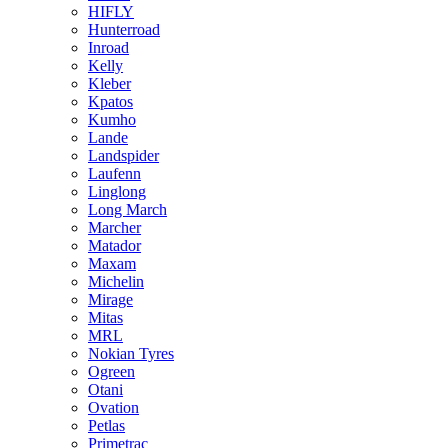
HIFLY
Hunterroad
Inroad
Kelly
Kleber
Kpatos
Kumho
Lande
Landspider
Laufenn
Linglong
Long March
Marcher
Matador
Maxam
Michelin
Mirage
Mitas
MRL
Nokian Tyres
Ogreen
Otani
Ovation
Petlas
Primetrac