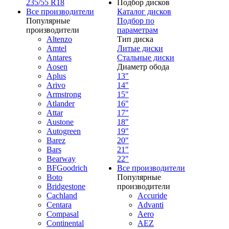
235/55 R18
Подбор дисков
Все производители
Каталог дисков
Популярные
Подбор по
производители
параметрам
Altenzo
Тип диска
Amtel
Литые диски
Antares
Стальные диски
Aosen
Диаметр обода
Aplus
13"
Arivo
14"
Armstrong
15"
Atlander
16"
Attar
17"
Austone
18"
Autogreen
19"
Barez
20"
Bars
21"
Bearway
22"
BFGoodrich
Все производители
Boto
Популярные
Bridgestone
производители
Cachland
Accuride
Centara
Advanti
Compasal
Aero
Continental
AEZ