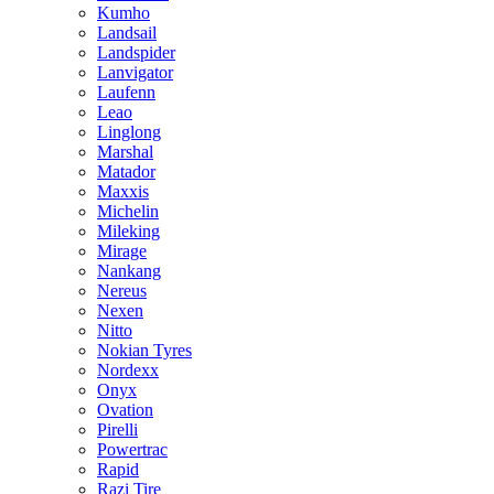
Kumho
Landsail
Landspider
Lanvigator
Laufenn
Leao
Linglong
Marshal
Matador
Maxxis
Michelin
Mileking
Mirage
Nankang
Nereus
Nexen
Nitto
Nokian Tyres
Nordexx
Onyx
Ovation
Pirelli
Powertrac
Rapid
Razi Tire