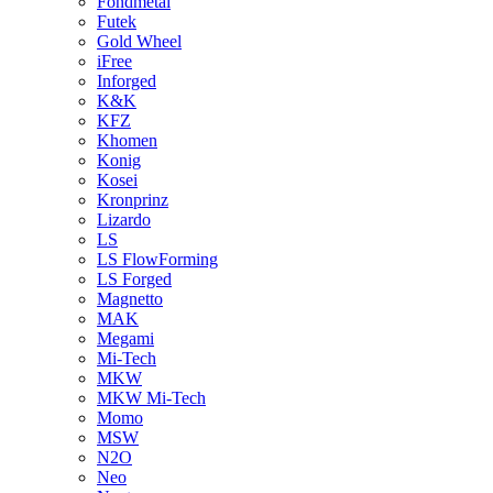
Fondmetal
Futek
Gold Wheel
iFree
Inforged
K&K
KFZ
Khomen
Konig
Kosei
Kronprinz
Lizardo
LS
LS FlowForming
LS Forged
Magnetto
MAK
Megami
Mi-Tech
MKW
MKW Mi-Tech
Momo
MSW
N2O
Neo