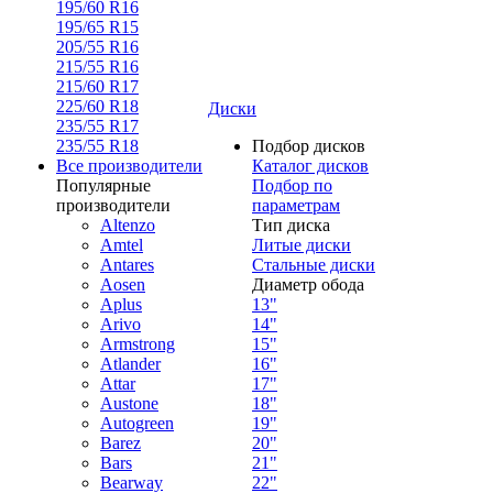
195/60 R16
195/65 R15
205/55 R16
215/55 R16
215/60 R17
225/60 R18
Диски
235/55 R17
235/55 R18
Подбор дисков
Все производители
Каталог дисков
Популярные
Подбор по
производители
параметрам
Altenzo
Тип диска
Amtel
Литые диски
Antares
Стальные диски
Aosen
Диаметр обода
Aplus
13"
Arivo
14"
Armstrong
15"
Atlander
16"
Attar
17"
Austone
18"
Autogreen
19"
Barez
20"
Bars
21"
Bearway
22"