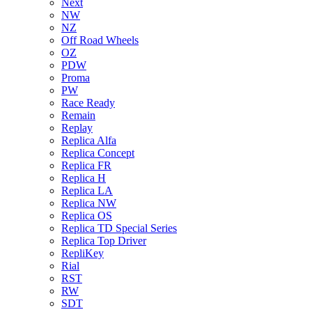
Next
NW
NZ
Off Road Wheels
OZ
PDW
Proma
PW
Race Ready
Remain
Replay
Replica Alfa
Replica Concept
Replica FR
Replica H
Replica LA
Replica NW
Replica OS
Replica TD Special Series
Replica Top Driver
RepliKey
Rial
RST
RW
SDT