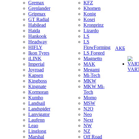
Gremax
KFZ
Grenlander
Khomen
Gripmax
Konig
GT Radial
Kosei
Habilead
Kronprinz
Haida
Lizardo
Hankook
LS
Headway
LS
HIFLY
FlowForming
АКБ
Ikon Tyres
LS Forged
iLINK
Magnetto
Imperial
MAK
VAR
Joyroad
Megami
Kapsen
Mi-Tech
Kingboss
MKW
Kingnate
MKW Mi-
Kormoran
Tech
Kumho
Momo
Landsail
MSW
Landspider
N2O
Lanvigator
Neo
Laufenn
Next
Leao
NW
Linglong
NZ
Marshal
Off Road