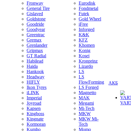
Fronway
Eurodisk
General Tire
Fondmetal
Gislaved
Futek
Goldstone
Gold Wheel
Goodride
iFree
Goodyear
Inforged
Greentrac
K&K
Gremax
KFZ
Grenlander
Khomen
Gripmax
Konig
GT Radial
Kosei
Habilead
Kronprinz
Haida
Lizardo
Hankook
LS
Headway
LS
HIFLY
FlowForming
АКБ
Ikon Tyres
LS Forged
iLINK
Magnetto
Imperial
MAK
VAR
Joyroad
Megami
Kapsen
Mi-Tech
Kingboss
MKW
Kingnate
MKW Mi-
Kormoran
Tech
Kumho
Momo