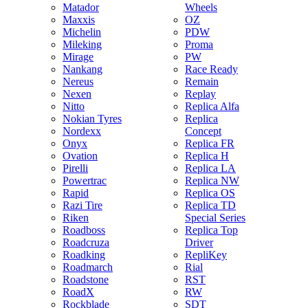
Matador
Wheels
Maxxis
OZ
Michelin
PDW
Mileking
Proma
Mirage
PW
Nankang
Race Ready
Nereus
Remain
Nexen
Replay
Nitto
Replica Alfa
Nokian Tyres
Replica
Nordexx
Concept
Onyx
Replica FR
Ovation
Replica H
Pirelli
Replica LA
Powertrac
Replica NW
Rapid
Replica OS
Razi Tire
Replica TD
Riken
Special Series
Roadboss
Replica Top
Roadcruza
Driver
Roadking
RepliKey
Roadmarch
Rial
Roadstone
RST
RoadX
RW
Rockblade
SDT