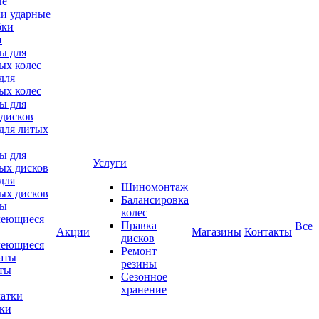
ки ударные
и
для
ых колес
для литых
Услуги
для
Шиномонтаж
ых дисков
Балансировка
колес
Правка
Все
Акции
Магазины
Контакты
дисков
леющиеся
Ремонт
аты
резины
Сезонное
хранение
тки