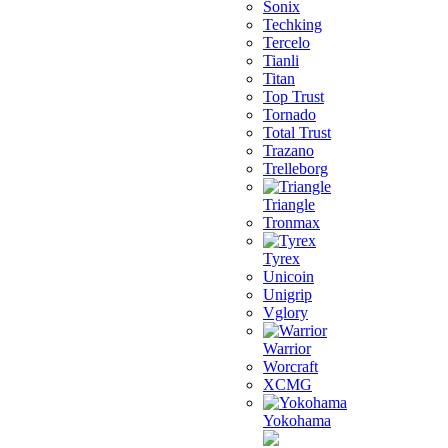
Sonix
Techking
Tercelo
Tianli
Titan
Top Trust
Tornado
Total Trust
Trazano
Trelleborg
Triangle
Tronmax
Tyrex
Unicoin
Unigrip
Vglory
Warrior
Worcraft
XCMG
Yokohama