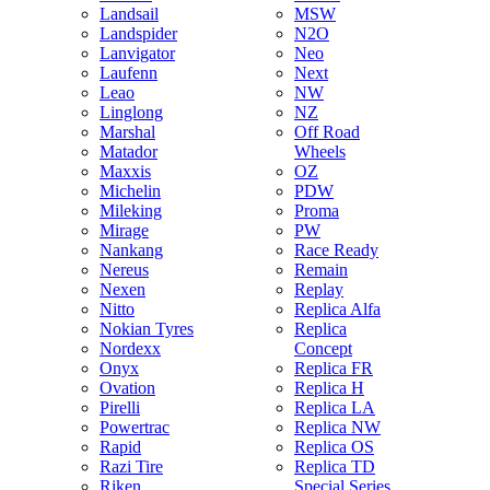
Landsail
MSW
Landspider
N2O
Lanvigator
Neo
Laufenn
Next
Leao
NW
Linglong
NZ
Marshal
Off Road
Matador
Wheels
Maxxis
OZ
Michelin
PDW
Mileking
Proma
Mirage
PW
Nankang
Race Ready
Nereus
Remain
Nexen
Replay
Nitto
Replica Alfa
Nokian Tyres
Replica
Nordexx
Concept
Onyx
Replica FR
Ovation
Replica H
Pirelli
Replica LA
Powertrac
Replica NW
Rapid
Replica OS
Razi Tire
Replica TD
Riken
Special Series