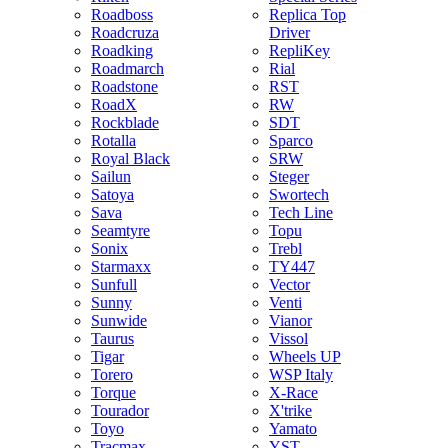
Roadboss
Replica Top
Roadcruza
Driver
Roadking
RepliKey
Roadmarch
Rial
Roadstone
RST
RoadX
RW
Rockblade
SDT
Rotalla
Sparco
Royal Black
SRW
Sailun
Steger
Satoya
Swortech
Sava
Tech Line
Seamtyre
Topu
Sonix
Trebl
Starmaxx
TY447
Sunfull
Vector
Sunny
Venti
Sunwide
Vianor
Taurus
Vissol
Tigar
Wheels UP
Torero
WSP Italy
Torque
X-Race
Tourador
X'trike
Toyo
Yamato
Tracmax
YST