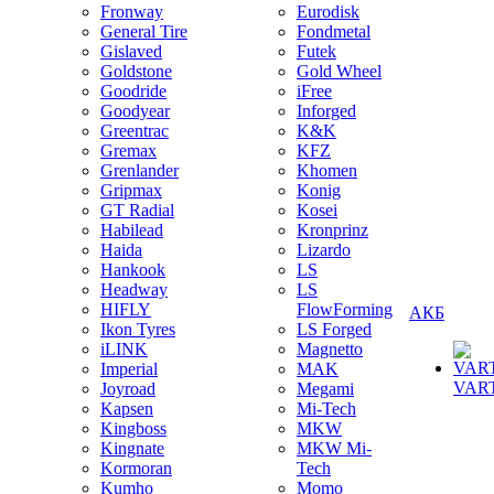
Fronway
Eurodisk
General Tire
Fondmetal
Gislaved
Futek
Goldstone
Gold Wheel
Goodride
iFree
Goodyear
Inforged
Greentrac
K&K
Gremax
KFZ
Grenlander
Khomen
Gripmax
Konig
GT Radial
Kosei
Habilead
Kronprinz
Haida
Lizardo
Hankook
LS
Headway
LS
HIFLY
FlowForming
АКБ
Ikon Tyres
LS Forged
iLINK
Magnetto
Imperial
MAK
VAR
Joyroad
Megami
Kapsen
Mi-Tech
Kingboss
MKW
Kingnate
MKW Mi-
Kormoran
Tech
Kumho
Momo