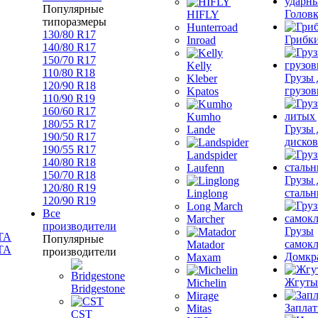
Популярные
Голов
HIFLY
типоразмеры
Hunterroad
130/80 R17
Грибк
Inroad
140/80 R17
150/70 R17
Kelly
110/80 R18
Грузы 
Kleber
120/90 R18
грузов
Kpatos
110/90 R19
160/60 R17
Kumho
180/55 R17
Грузы 
Lande
190/50 R17
дисков
190/55 R17
Landspider
140/80 R18
Laufenn
150/70 R18
Грузы 
120/80 R19
стальн
Linglong
120/90 R19
Long March
Все
Marcher
производители
Грузы
Популярные
самок
Matador
TA
производители
Домкр
Maxam
Жгуты
Michelin
Bridgestone
Mirage
Запла
Mitas
CST