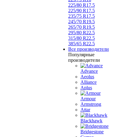
225/80 R17.5
225/90 R17.5
235/75 R17.5
245/70 R19.5
265/70 R19.5
295/80 R22.5
315/80 R22.5
385/65 R22.5
Все производители
Популярные
производители
Advance
Aeolus
Alliance
Aplus
Armour
Armstrong
Attar
Blackhawk
Bridgestone