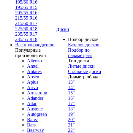
195/60 R16
195/65 R15
205/55 R16
215/55 R16
215/60 R17
225/60 R18
Диски
235/55 R17
235/55 R18
Подбор дисков
Все производители
Каталог дисков
Популярные
Подбор по
производители
параметрам
Altenzo
Тип диска
Amtel
Литые диски
Antares
Стальные диски
Aosen
Диаметр обода
Aplus
13"
Arivo
14"
Armstrong
15"
Atlander
16"
Attar
17"
Austone
18"
Autogreen
19"
Barez
20"
Bars
21"
Bearway
22"