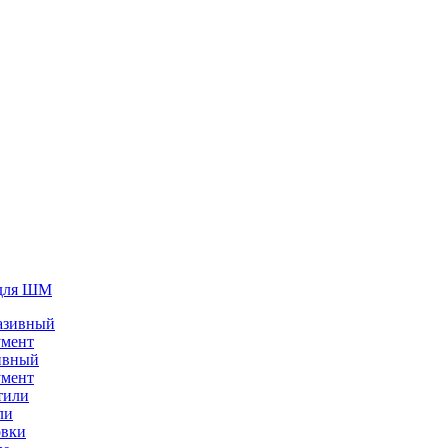
для ШМ
ивный
умент
ли