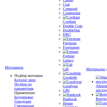
Camso
Ceat
Composit
Continental
Cordiant
Double Coin
DoubleStar
DRC
Firestone
Forerunner
Fortune
Galaxy
Мотошины
Giti
Материалы 
Подбор мотошин
Goodride
Каталог шин
Подбор по
Абраз
Goodyear
параметрам
инстр
GRI
Применение
Бездорожье
Венти
Hankook
Городские
Henan
Смешанные