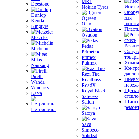
MRL
Deestone
Инстр
Nokian Tyres
Обору
Dunlop
для
Ogreen
Kenda
шином
Otani
Kingtyre
Пласт
Ovation
Metzeler
Резино
Petlas
Michelin
Сопут
Primetrac
товар
Primex
Mitas
Химия
Pulmox
Nankang
Контр
давле
Razi Tire
Pirelli
Пневм
Roadboss
Wanda
перех
RoadX
Wincross
Щетки
Royal Black
Кама
стекло
Safecess
Шипы
Sailun
ремон
Петрошина
Satoya
Sava
Simpeco
Solideal