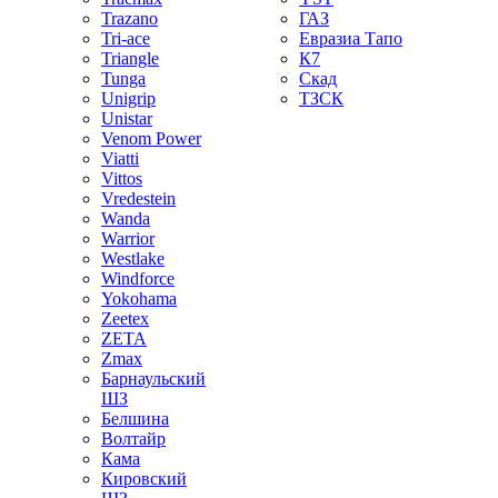
Trazano
ГАЗ
Tri-ace
Евразиа Тапо
Triangle
К7
Tunga
Скад
Unigrip
ТЗСК
Unistar
Venom Power
Viatti
Vittos
Vredestein
Wanda
Warrior
Westlake
Windforce
Yokohama
Zeetex
ZETA
Zmax
Барнаульский
ШЗ
Белшина
Волтайр
Кама
Кировский