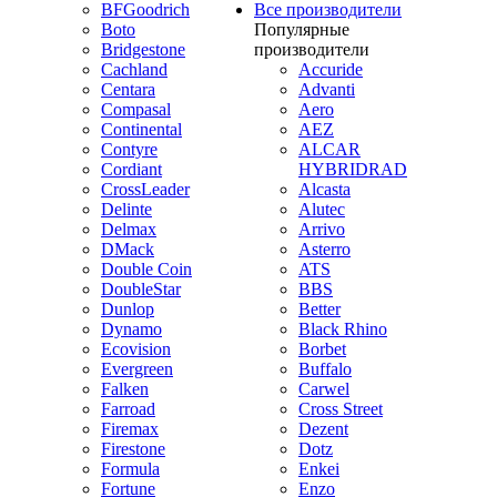
BFGoodrich
Все производители
Boto
Популярные
Bridgestone
производители
Cachland
Accuride
Centara
Advanti
Compasal
Aero
Continental
AEZ
Contyre
ALCAR
Cordiant
HYBRIDRAD
CrossLeader
Alcasta
Delinte
Alutec
Delmax
Arrivo
DMack
Asterro
Double Coin
ATS
DoubleStar
BBS
Dunlop
Better
Dynamo
Black Rhino
Ecovision
Borbet
Evergreen
Buffalo
Falken
Carwel
Farroad
Cross Street
Firemax
Dezent
Firestone
Dotz
Formula
Enkei
Fortune
Enzo