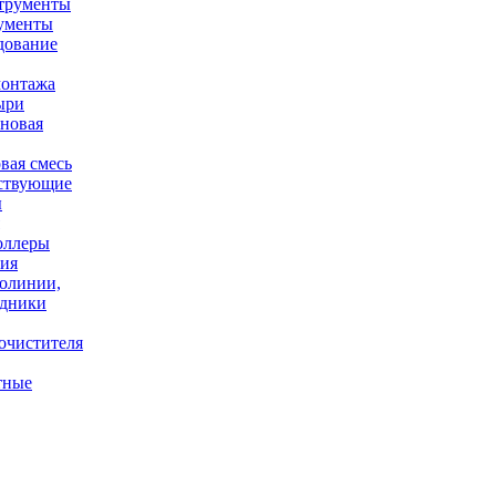
ументы
дование
онтажа
ыри
вая смесь
ствующие
ы
оллеры
ния
олинии,
одники
очистителя
тные