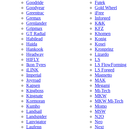
Goodride
Futek
Goodyear
Gold Wheel
Greentrac
iFree
Gremax
Inforged
Grenlander
K&K
Gripmax
KFZ
GT Radial
Khomen
Habilead
Konig
Haida
Kosei
Hankook
Kronprinz
Headway
Lizardo
HIFLY
LS
Ikon Tyres
LS FlowForming
iLINK
LS Forged
Imperial
Magnetto
Joyroad
MAK
Kapsen
Megami
Kingboss
Mi-Tech
Kingnate
MKW
Kormoran
MKW Mi-Tech
Kumho
Momo
Landsail
MSW
Landspider
N2O
Lanvigator
Neo
Laufenn
Next