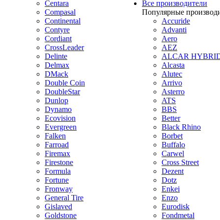
Centara
Все производители
Compasal
Популярные производ
Continental
Accuride
Contyre
Advanti
Cordiant
Aero
CrossLeader
AEZ
Delinte
ALCAR HYBRI
Delmax
Alcasta
DMack
Alutec
Double Coin
Arrivo
DoubleStar
Asterro
Dunlop
ATS
Dynamo
BBS
Ecovision
Better
Evergreen
Black Rhino
Falken
Borbet
Farroad
Buffalo
Firemax
Carwel
Firestone
Cross Street
Formula
Dezent
Fortune
Dotz
Fronway
Enkei
General Tire
Enzo
Gislaved
Eurodisk
Goldstone
Fondmetal