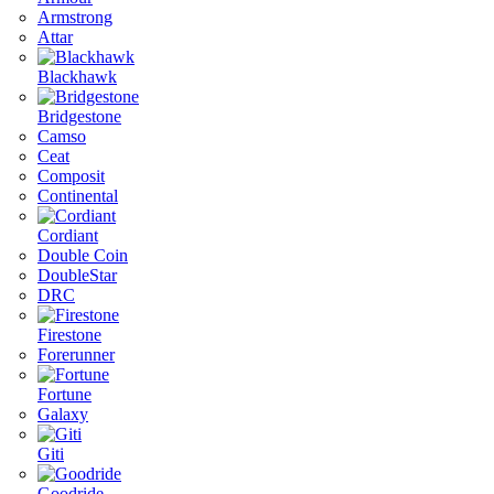
Armstrong
Attar
Blackhawk
Bridgestone
Camso
Ceat
Composit
Continental
Cordiant
Double Coin
DoubleStar
DRC
Firestone
Forerunner
Fortune
Galaxy
Giti
Goodride