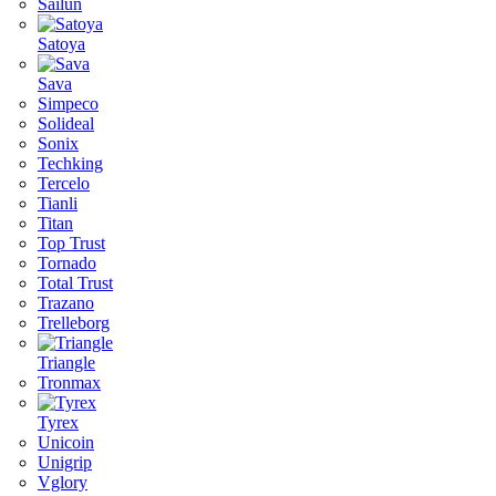
Sailun
Satoya
Sava
Simpeco
Solideal
Sonix
Techking
Tercelo
Tianli
Titan
Top Trust
Tornado
Total Trust
Trazano
Trelleborg
Triangle
Tronmax
Tyrex
Unicoin
Unigrip
Vglory