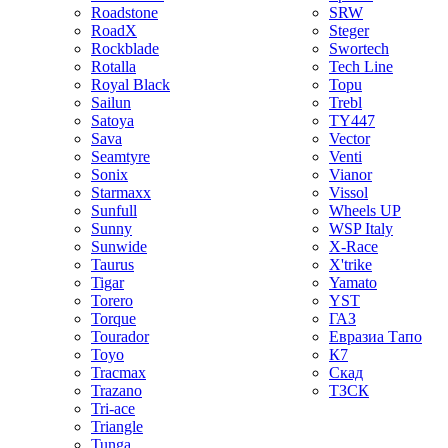
Roadstone
SRW
RoadX
Steger
Rockblade
Swortech
Rotalla
Tech Line
Royal Black
Topu
Sailun
Trebl
Satoya
TY447
Sava
Vector
Seamtyre
Venti
Sonix
Vianor
Starmaxx
Vissol
Sunfull
Wheels UP
Sunny
WSP Italy
Sunwide
X-Race
Taurus
X'trike
Tigar
Yamato
Torero
YST
Torque
ГАЗ
Tourador
Евразиа Тапо
Toyo
К7
Tracmax
Скад
Trazano
ТЗСК
Tri-ace
Triangle
Tunga