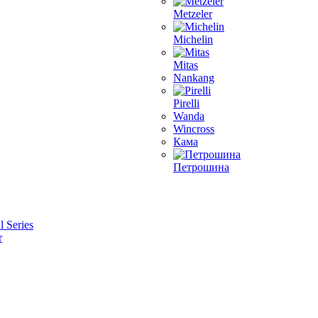
Metzeler
Michelin
Mitas
Nankang
Pirelli
Wanda
Wincross
Кама
Петрошина
l Series
r