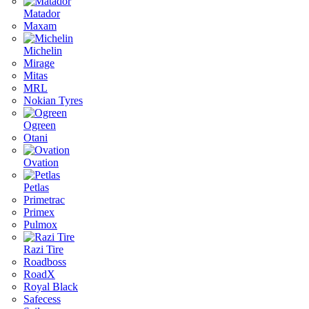
Matador
Maxam
Michelin
Mirage
Mitas
MRL
Nokian Tyres
Ogreen
Otani
Ovation
Petlas
Primetrac
Primex
Pulmox
Razi Tire
Roadboss
RoadX
Royal Black
Safecess