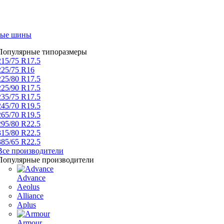
вые шины
Популярные типоразмеры
215/75 R17.5
225/75 R16
225/80 R17.5
225/90 R17.5
235/75 R17.5
245/70 R19.5
265/70 R19.5
295/80 R22.5
315/80 R22.5
385/65 R22.5
Все производители
Популярные производители
Advance
Aeolus
Alliance
Aplus
Armour