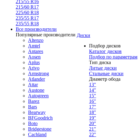
215/55 R16
215/60 R17
225/60 R18
235/55 R17
235/55 R18
Все производители
Популярные производители
Диски
Altenzo
Amtel
Подбор дисков
Antares
Каталог дисков
Aosen
Подбор по параметрам
Aplus
Тип диска
Arivo
Литые диски
Armstrong
Стальные диски
Atlander
Диаметр обода
Attar
13"
Austone
14"
Autogreen
15"
Barez
16"
Bars
17"
Bearway
18"
BFGoodrich
19"
Boto
20"
Bridgestone
21"
Cachland
22"