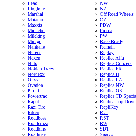
Leao
NW
Linglong
NZ
Marshal
Off Road Wheels
Matador
OZ
Maxxis
PDW
Michelin
Proma
Mileking
PW
Mirage
Race Ready
Nankang
Remain
Nereus
Replay
Nexen
Replica Alfa
Nitto
Replica Concept
Nokian Tyres
Replica FR
Nordexx
Replica H
Onyx
Replica LA
Ovation
Replica NW
Pirelli
Replica OS
Powertrac
Replica TD Specia
Rapid
Replica Top Drive
Razi Tire
RepliKey
Riken
Rial
Roadboss
RST
Roadcruza
RW
Roadking
SDT
Roadmarch
Sparco