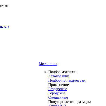
ители
DRAD
Мотошины
Подбор мотошин
Каталог шин
Подбор по параметрам
Применение
Бездорожье
Городские
Смешанные
Популярные типоразмеры
130/80 R17