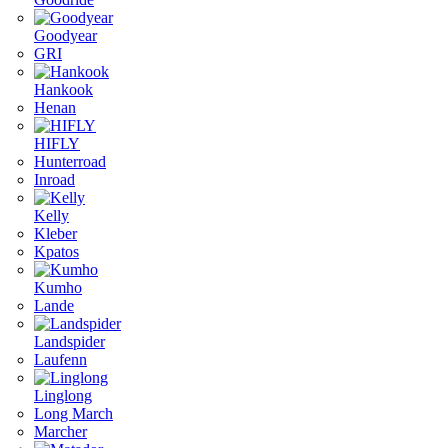
Goodyear
GRI
Hankook
Henan
HIFLY
Hunterroad
Inroad
Kelly
Kleber
Kpatos
Kumho
Lande
Landspider
Laufenn
Linglong
Long March
Marcher