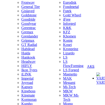
Fronway
Eurodisk
General Tire
Fondmetal
Gislaved
Futek
Goldstone
Gold Wheel
Goodride
iFree
Goodyear
Inforged
Greentrac
K&K
Gremax
KFZ
Grenlander
Khomen
Gripmax
Konig
GT Radial
Kosei
Habilead
Kronprinz
Haida
Lizardo
Hankook
LS
Headway
LS
HIFLY
FlowForming
АКБ
Ikon Tyres
LS Forged
iLINK
Magnetto
Imperial
MAK
VAR
Joyroad
Megami
Kapsen
Mi-Tech
Kingboss
MKW
Kingnate
MKW Mi-
Kormoran
Tech
Kumho
Momo