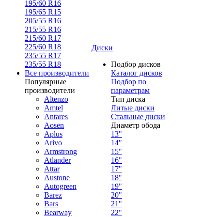
195/60 R16
195/65 R15
205/55 R16
215/55 R16
215/60 R17
225/60 R18
Диски
235/55 R17
235/55 R18
Подбор дисков
Все производители
Каталог дисков
Популярные
Подбор по
производители
параметрам
Altenzo
Тип диска
Amtel
Литые диски
Antares
Стальные диски
Aosen
Диаметр обода
Aplus
13"
Arivo
14"
Armstrong
15"
Atlander
16"
Attar
17"
Austone
18"
Autogreen
19"
Barez
20"
Bars
21"
Bearway
22"