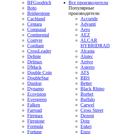
BFGoodrich
Все производители
Boto
Популярные
Bridgestone
производители
Cachland
Accuride
Centara
Advanti
Compasal
Aero
Continental
AEZ
Contyre
ALCAR
Cordiant
HYBRIDRAD
CrossLeader
Alcasta
Delinte
Alutec
Delmax
Arrivo
DMack
Asterro
Double Coin
ATS
DoubleStar
BBS
Dunlop
Better
Dynamo
Black Rhino
Ecovision
Borbet
Evergreen
Buffalo
Falken
Carwel
Farroad
Cross Street
Firemax
Dezent
Firestone
Dotz
Formula
Enkei
Fortune
Enzo