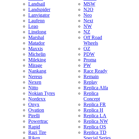
Landsail
MSW
Landspider
N2O
Lanvigator
Neo
Laufenn
Next
Leao
NW
Linglong
NZ
Marshal
Off Road
Matador
Wheels
Maxxis
OZ
Michelin
PDW
Mileking
Proma
Mirage
PW
Nankang
Race Ready
Nereus
Remain
Nexen
Replay
Nitto
Replica Alfa
Nokian Tyres
Replica
Nordexx
Concept
Onyx
Replica FR
Ovation
Replica H
Pirelli
Replica LA
Powertrac
Replica NW
Rapid
Replica OS
Razi Tire
Replica TD
Riken
Special Series