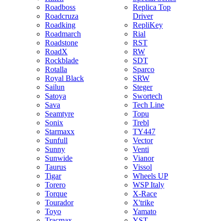
Roadboss
Replica Top
Roadcruza
Driver
Roadking
RepliKey
Roadmarch
Rial
Roadstone
RST
RoadX
RW
Rockblade
SDT
Rotalla
Sparco
Royal Black
SRW
Sailun
Steger
Satoya
Swortech
Sava
Tech Line
Seamtyre
Topu
Sonix
Trebl
Starmaxx
TY447
Sunfull
Vector
Sunny
Venti
Sunwide
Vianor
Taurus
Vissol
Tigar
Wheels UP
Torero
WSP Italy
Torque
X-Race
Tourador
X'trike
Toyo
Yamato
Tracmax
YST