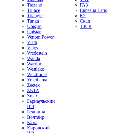
Trazano
ГАЗ
Tri-ace
Евразиа Тапо
Triangle
К7
Tunga
Скад
Unigrip
ТЗСК
Unistar
Venom Power
Viatti
Vittos
Vredestein
Wanda
Warrior
Westlake
Windforce
Yokohama
Zeetex
ZETA
Zmax
Барнаульский
ШЗ
Белшина
Волтайр
Кама
Кировский