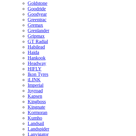
Goldstone
Goodride
Goodyear
Greentrac
Gremax
Grenlander
Gripmax
GT Radial
Habilead
Haida
Hankook
Headway
HIFLY
Ikon Tyres
iLINK
Imperial
Joyroad
Kapsen
Kingboss
Kingnate
Kormoran
Kumho
Landsail
Landspider
Lanvigator