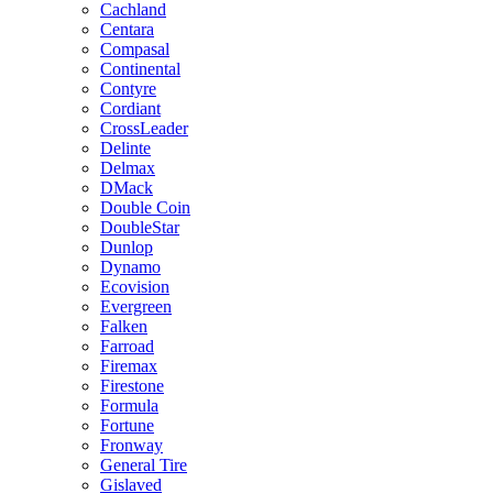
Cachland
Centara
Compasal
Continental
Contyre
Cordiant
CrossLeader
Delinte
Delmax
DMack
Double Coin
DoubleStar
Dunlop
Dynamo
Ecovision
Evergreen
Falken
Farroad
Firemax
Firestone
Formula
Fortune
Fronway
General Tire
Gislaved