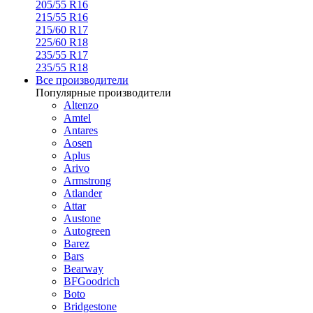
205/55 R16
215/55 R16
215/60 R17
225/60 R18
235/55 R17
235/55 R18
Все производители
Популярные производители
Altenzo
Amtel
Antares
Aosen
Aplus
Arivo
Armstrong
Atlander
Attar
Austone
Autogreen
Barez
Bars
Bearway
BFGoodrich
Boto
Bridgestone