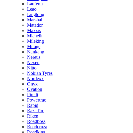
Laufenn
Leao
Linglong
Marshal
Matador
Maxxis
Michelin
Mileking
Mirage
Nankang
Nereus
Nexen
Nitto
Nokian Tyres
Nordexx
Onyx
Ovation
Pirelli
Powertrac
Rapid
Razi Tire
Riken
Roadboss
Roadcruza
Roadking