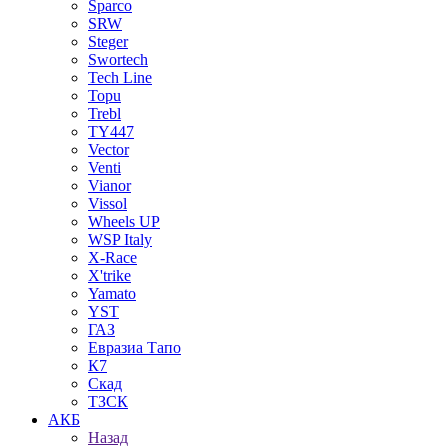
Sparco
SRW
Steger
Swortech
Tech Line
Topu
Trebl
TY447
Vector
Venti
Vianor
Vissol
Wheels UP
WSP Italy
X-Race
X'trike
Yamato
YST
ГАЗ
Евразиа Тапо
К7
Скад
ТЗСК
АКБ
Назад