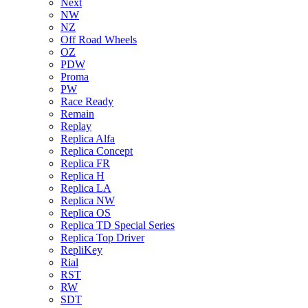
Next
NW
NZ
Off Road Wheels
OZ
PDW
Proma
PW
Race Ready
Remain
Replay
Replica Alfa
Replica Concept
Replica FR
Replica H
Replica LA
Replica NW
Replica OS
Replica TD Special Series
Replica Top Driver
RepliKey
Rial
RST
RW
SDT