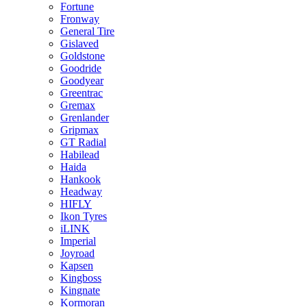
Fortune
Fronway
General Tire
Gislaved
Goldstone
Goodride
Goodyear
Greentrac
Gremax
Grenlander
Gripmax
GT Radial
Habilead
Haida
Hankook
Headway
HIFLY
Ikon Tyres
iLINK
Imperial
Joyroad
Kapsen
Kingboss
Kingnate
Kormoran