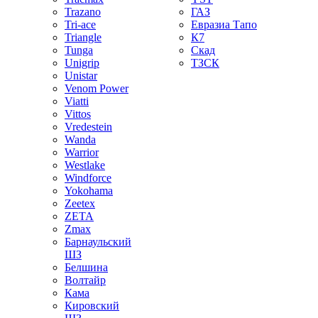
Trazano
ГАЗ
Tri-ace
Евразиа Тапо
Triangle
К7
Tunga
Скад
Unigrip
ТЗСК
Unistar
Venom Power
Viatti
Vittos
Vredestein
Wanda
Warrior
Westlake
Windforce
Yokohama
Zeetex
ZETA
Zmax
Барнаульский
ШЗ
Белшина
Волтайр
Кама
Кировский