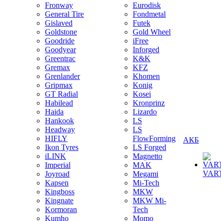
Fronway
Eurodisk
General Tire
Fondmetal
Gislaved
Futek
Goldstone
Gold Wheel
Goodride
iFree
Goodyear
Inforged
Greentrac
K&K
Gremax
KFZ
Grenlander
Khomen
Gripmax
Konig
GT Radial
Kosei
Habilead
Kronprinz
Haida
Lizardo
Hankook
LS
Headway
LS
HIFLY
FlowForming
АКБ
Ikon Tyres
LS Forged
iLINK
Magnetto
Imperial
MAK
VAR
Joyroad
Megami
Kapsen
Mi-Tech
Kingboss
MKW
Kingnate
MKW Mi-
Kormoran
Tech
Kumho
Momo