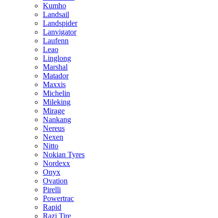
Kumho
Landsail
Landspider
Lanvigator
Laufenn
Leao
Linglong
Marshal
Matador
Maxxis
Michelin
Mileking
Mirage
Nankang
Nereus
Nexen
Nitto
Nokian Tyres
Nordexx
Onyx
Ovation
Pirelli
Powertrac
Rapid
Razi Tire