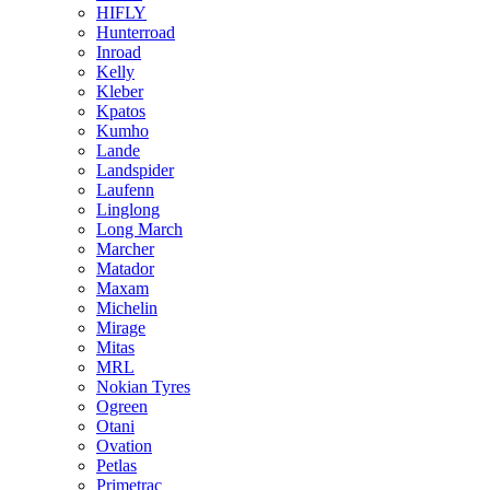
HIFLY
Hunterroad
Inroad
Kelly
Kleber
Kpatos
Kumho
Lande
Landspider
Laufenn
Linglong
Long March
Marcher
Matador
Maxam
Michelin
Mirage
Mitas
MRL
Nokian Tyres
Ogreen
Otani
Ovation
Petlas
Primetrac