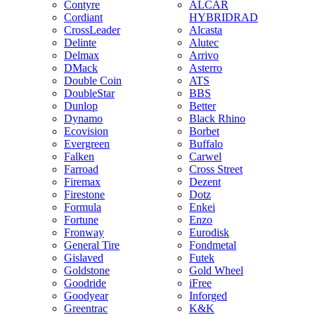
Contyre
ALCAR
Cordiant
HYBRIDRAD
CrossLeader
Alcasta
Delinte
Alutec
Delmax
Arrivo
DMack
Asterro
Double Coin
ATS
DoubleStar
BBS
Dunlop
Better
Dynamo
Black Rhino
Ecovision
Borbet
Evergreen
Buffalo
Falken
Carwel
Farroad
Cross Street
Firemax
Dezent
Firestone
Dotz
Formula
Enkei
Fortune
Enzo
Fronway
Eurodisk
General Tire
Fondmetal
Gislaved
Futek
Goldstone
Gold Wheel
Goodride
iFree
Goodyear
Inforged
Greentrac
K&K