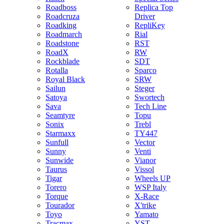
Roadboss
Replica Top
Roadcruza
Driver
Roadking
RepliKey
Roadmarch
Rial
Roadstone
RST
RoadX
RW
Rockblade
SDT
Rotalla
Sparco
Royal Black
SRW
Sailun
Steger
Satoya
Swortech
Sava
Tech Line
Seamtyre
Topu
Sonix
Trebl
Starmaxx
TY447
Sunfull
Vector
Sunny
Venti
Sunwide
Vianor
Taurus
Vissol
Tigar
Wheels UP
Torero
WSP Italy
Torque
X-Race
Tourador
X'trike
Toyo
Yamato
Tracmax
YST