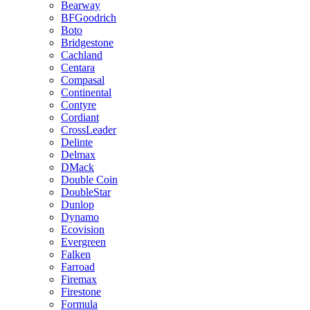
Bearway
BFGoodrich
Boto
Bridgestone
Cachland
Centara
Compasal
Continental
Contyre
Cordiant
CrossLeader
Delinte
Delmax
DMack
Double Coin
DoubleStar
Dunlop
Dynamo
Ecovision
Evergreen
Falken
Farroad
Firemax
Firestone
Formula