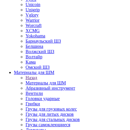
Unicoin
Unigrip
Vglory
Warrior
Worcraft
XCMG
Yokohama
Барнаульский ШЗ
Белшина
Волжский ШЗ
Волтайр
Кама
Омский ШЗ
Материалы для ШМ
Назад
Материалы для ШМ
Абразивный инструмент
Вентили
Головки ударные
Грибки
Грузы для грузовых колес
Грузы для литых дисков
Грузы для стальных дисков
Грузы самоклеющиеся
Домкраты