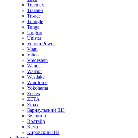
Tracmax
Trazano
Tri-ace
Triangle
Tunga
Unigrip
Unistar
Venom Power
Viatti
Vittos
Vredestein
Wanda
Warrior
Westlake
Windforce
Yokohama
Zeetex
ZETA
Zmax
Барнаульский ШЗ
Белшина
Волтайр
Кама
Кировский ШЗ
Диски