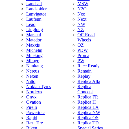
Landsail
MSW
Landspider
N2O
Lanvigator
Neo
Laufenn
Next
Leao
NW
Linglong
NZ
Marshal
Off Road
Matador
Wheels
Maxxis
OZ
Michelin
PDW
Mileking
Proma
Mirage
PW
Nankang
Race Ready
Nereus
Remain
Nexen
Replay
Nitto
Replica Alfa
Nokian Tyres
Replica
Nordexx
Concept
Onyx
Replica FR
Ovation
Replica H
Pirelli
Replica LA
Powertrac
Replica NW
Rapid
Replica OS
Razi Tire
Replica TD
Riken
Special Series