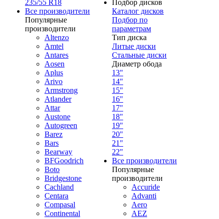
235/55 R18
Подбор дисков
Все производители
Каталог дисков
Популярные
Подбор по
производители
параметрам
Altenzo
Тип диска
Amtel
Литые диски
Antares
Стальные диски
Aosen
Диаметр обода
Aplus
13"
Arivo
14"
Armstrong
15"
Atlander
16"
Attar
17"
Austone
18"
Autogreen
19"
Barez
20"
Bars
21"
Bearway
22"
BFGoodrich
Все производители
Boto
Популярные
Bridgestone
производители
Cachland
Accuride
Centara
Advanti
Compasal
Aero
Continental
AEZ