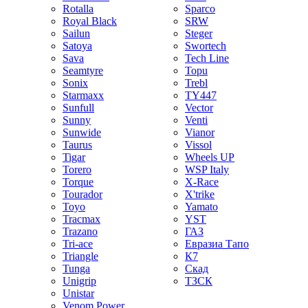
Rotalla
Sparco
Royal Black
SRW
Sailun
Steger
Satoya
Swortech
Sava
Tech Line
Seamtyre
Topu
Sonix
Trebl
Starmaxx
TY447
Sunfull
Vector
Sunny
Venti
Sunwide
Vianor
Taurus
Vissol
Tigar
Wheels UP
Torero
WSP Italy
Torque
X-Race
Tourador
X'trike
Toyo
Yamato
Tracmax
YST
Trazano
ГАЗ
Tri-ace
Евразиа Тапо
Triangle
К7
Tunga
Скад
Unigrip
ТЗСК
Unistar
Venom Power