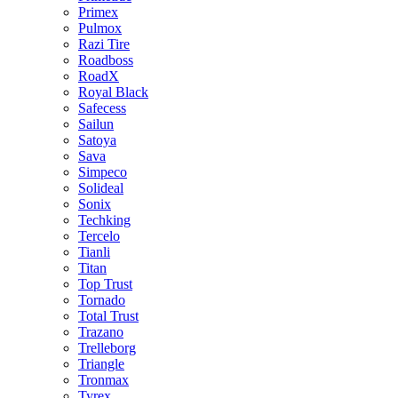
Primex
Pulmox
Razi Tire
Roadboss
RoadX
Royal Black
Safecess
Sailun
Satoya
Sava
Simpeco
Solideal
Sonix
Techking
Tercelo
Tianli
Titan
Top Trust
Tornado
Total Trust
Trazano
Trelleborg
Triangle
Tronmax
Tyrex