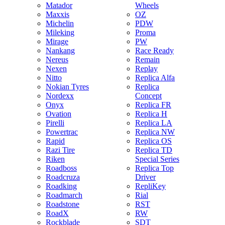
Matador
Wheels
Maxxis
OZ
Michelin
PDW
Mileking
Proma
Mirage
PW
Nankang
Race Ready
Nereus
Remain
Nexen
Replay
Nitto
Replica Alfa
Nokian Tyres
Replica
Nordexx
Concept
Onyx
Replica FR
Ovation
Replica H
Pirelli
Replica LA
Powertrac
Replica NW
Rapid
Replica OS
Razi Tire
Replica TD
Riken
Special Series
Roadboss
Replica Top
Roadcruza
Driver
Roadking
RepliKey
Roadmarch
Rial
Roadstone
RST
RoadX
RW
Rockblade
SDT