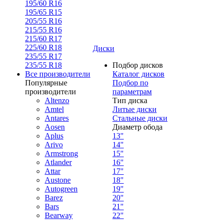
195/60 R16
195/65 R15
205/55 R16
215/55 R16
215/60 R17
225/60 R18
Диски
235/55 R17
235/55 R18
Подбор дисков
Все производители
Каталог дисков
Популярные
Подбор по
производители
параметрам
Altenzo
Тип диска
Amtel
Литые диски
Antares
Стальные диски
Aosen
Диаметр обода
Aplus
13"
Arivo
14"
Armstrong
15"
Atlander
16"
Attar
17"
Austone
18"
Autogreen
19"
Barez
20"
Bars
21"
Bearway
22"