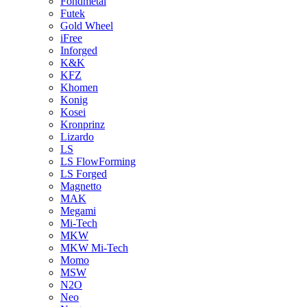
Fondmetal
Futek
Gold Wheel
iFree
Inforged
K&K
KFZ
Khomen
Konig
Kosei
Kronprinz
Lizardo
LS
LS FlowForming
LS Forged
Magnetto
MAK
Megami
Mi-Tech
MKW
MKW Mi-Tech
Momo
MSW
N2O
Neo