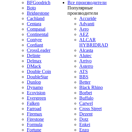
BFGoodrich
Все производители
Boto
Популярные
Bridgestone
производители
Cachland
Accuride
Centara
Advanti
Compasal
Aero
Continental
AEZ
Contyre
ALCAR
Cordiant
HYBRIDRAD
CrossLeader
Alcasta
Delinte
Alutec
Delmax
Arrivo
DMack
Asterro
Double Coin
ATS
DoubleStar
BBS
Dunlop
Better
Dynamo
Black Rhino
Ecovision
Borbet
Evergreen
Buffalo
Falken
Carwel
Farroad
Cross Street
Firemax
Dezent
Firestone
Dotz
Formula
Enkei
Fortune
Enzo