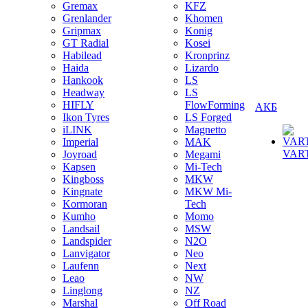
Gremax
KFZ
Grenlander
Khomen
Gripmax
Konig
GT Radial
Kosei
Habilead
Kronprinz
Haida
Lizardo
Hankook
LS
Headway
LS
HIFLY
FlowForming
АКБ
Ikon Tyres
LS Forged
iLINK
Magnetto
Imperial
MAK
VAR
Joyroad
Megami
Kapsen
Mi-Tech
Kingboss
MKW
Kingnate
MKW Mi-
Kormoran
Tech
Kumho
Momo
Landsail
MSW
Landspider
N2O
Lanvigator
Neo
Laufenn
Next
Leao
NW
Linglong
NZ
Marshal
Off Road