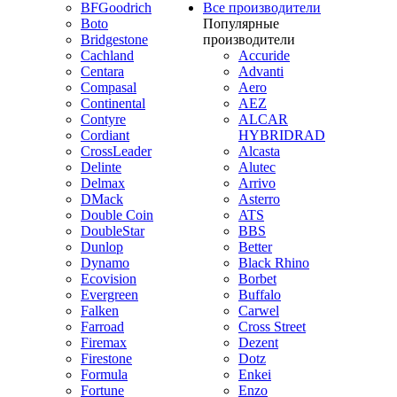
BFGoodrich
Все производители
Boto
Популярные
Bridgestone
производители
Cachland
Accuride
Centara
Advanti
Compasal
Aero
Continental
AEZ
Contyre
ALCAR
Cordiant
HYBRIDRAD
CrossLeader
Alcasta
Delinte
Alutec
Delmax
Arrivo
DMack
Asterro
Double Coin
ATS
DoubleStar
BBS
Dunlop
Better
Dynamo
Black Rhino
Ecovision
Borbet
Evergreen
Buffalo
Falken
Carwel
Farroad
Cross Street
Firemax
Dezent
Firestone
Dotz
Formula
Enkei
Fortune
Enzo