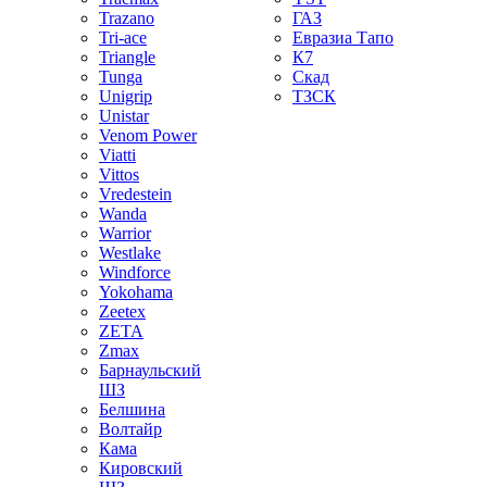
Trazano
ГАЗ
Tri-ace
Евразиа Тапо
Triangle
К7
Tunga
Скад
Unigrip
ТЗСК
Unistar
Venom Power
Viatti
Vittos
Vredestein
Wanda
Warrior
Westlake
Windforce
Yokohama
Zeetex
ZETA
Zmax
Барнаульский
ШЗ
Белшина
Волтайр
Кама
Кировский