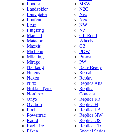
Landsail
MSW
Landspider
N2O
Lanvigator
Neo
Laufenn
Next
Leao
NW
Linglong
NZ
Marshal
Off Road
Matador
Wheels
Maxxis
OZ
Michelin
PDW
Mileking
Proma
Mirage
PW
Nankang
Race Ready
Nereus
Remain
Nexen
Replay
Nitto
Replica Alfa
Nokian Tyres
Replica
Nordexx
Concept
Onyx
Replica FR
Ovation
Replica H
Pirelli
Replica LA
Powertrac
Replica NW
Rapid
Replica OS
Razi Tire
Replica TD
Riken
Special Series