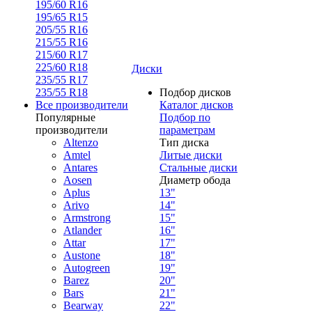
195/60 R16
195/65 R15
205/55 R16
215/55 R16
215/60 R17
225/60 R18
Диски
235/55 R17
235/55 R18
Подбор дисков
Все производители
Каталог дисков
Популярные
Подбор по
производители
параметрам
Altenzo
Тип диска
Amtel
Литые диски
Antares
Стальные диски
Aosen
Диаметр обода
Aplus
13"
Arivo
14"
Armstrong
15"
Atlander
16"
Attar
17"
Austone
18"
Autogreen
19"
Barez
20"
Bars
21"
Bearway
22"