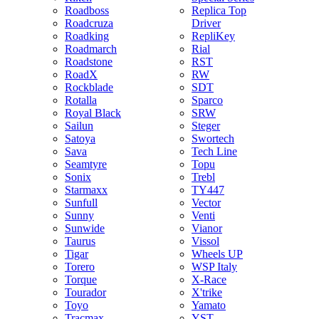
Roadboss
Replica Top
Roadcruza
Driver
Roadking
RepliKey
Roadmarch
Rial
Roadstone
RST
RoadX
RW
Rockblade
SDT
Rotalla
Sparco
Royal Black
SRW
Sailun
Steger
Satoya
Swortech
Sava
Tech Line
Seamtyre
Topu
Sonix
Trebl
Starmaxx
TY447
Sunfull
Vector
Sunny
Venti
Sunwide
Vianor
Taurus
Vissol
Tigar
Wheels UP
Torero
WSP Italy
Torque
X-Race
Tourador
X'trike
Toyo
Yamato
Tracmax
YST