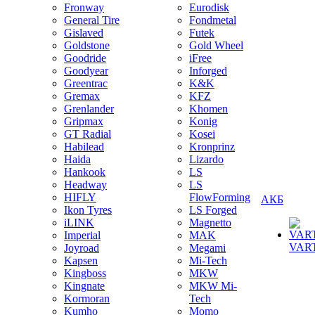
Fronway
Eurodisk
General Tire
Fondmetal
Gislaved
Futek
Goldstone
Gold Wheel
Goodride
iFree
Goodyear
Inforged
Greentrac
K&K
Gremax
KFZ
Grenlander
Khomen
Gripmax
Konig
GT Radial
Kosei
Habilead
Kronprinz
Haida
Lizardo
Hankook
LS
Headway
LS
HIFLY
FlowForming
АКБ
Ikon Tyres
LS Forged
iLINK
Magnetto
Imperial
MAK
VAR
Joyroad
Megami
Kapsen
Mi-Tech
Kingboss
MKW
Kingnate
MKW Mi-
Kormoran
Tech
Kumho
Momo