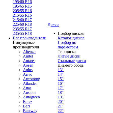
195/60 R16
195/65 R15
205/55 R16
215/55 R16
215/60 R17
225/60 R18
Диски
235/55 R17
235/55 R18
Подбор дисков
Все производители
Каталог дисков
Популярные
Подбор по
производители
параметрам
Altenzo
Тип диска
Amtel
Литые диски
Antares
Стальные диски
Aosen
Диаметр обода
Aplus
13"
Arivo
14"
Armstrong
15"
Atlander
16"
Attar
17"
Austone
18"
Autogreen
19"
Barez
20"
Bars
21"
Bearway
22"