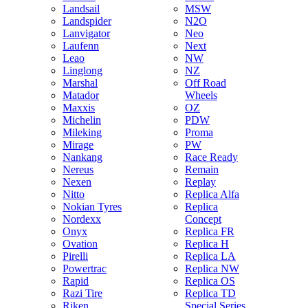
Landsail
MSW
Landspider
N2O
Lanvigator
Neo
Laufenn
Next
Leao
NW
Linglong
NZ
Marshal
Off Road
Matador
Wheels
Maxxis
OZ
Michelin
PDW
Mileking
Proma
Mirage
PW
Nankang
Race Ready
Nereus
Remain
Nexen
Replay
Nitto
Replica Alfa
Nokian Tyres
Replica
Nordexx
Concept
Onyx
Replica FR
Ovation
Replica H
Pirelli
Replica LA
Powertrac
Replica NW
Rapid
Replica OS
Razi Tire
Replica TD
Riken
Special Series