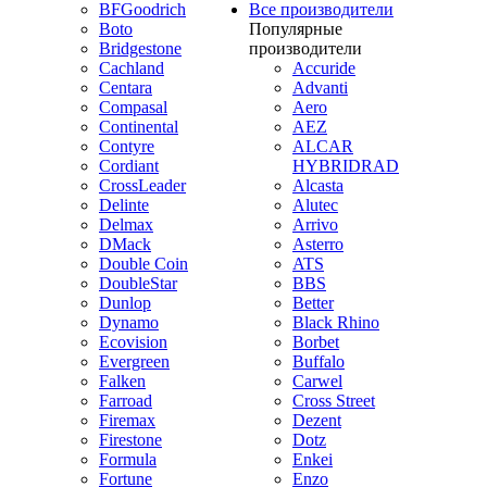
BFGoodrich
Все производители
Boto
Популярные
Bridgestone
производители
Cachland
Accuride
Centara
Advanti
Compasal
Aero
Continental
AEZ
Contyre
ALCAR
Cordiant
HYBRIDRAD
CrossLeader
Alcasta
Delinte
Alutec
Delmax
Arrivo
DMack
Asterro
Double Coin
ATS
DoubleStar
BBS
Dunlop
Better
Dynamo
Black Rhino
Ecovision
Borbet
Evergreen
Buffalo
Falken
Carwel
Farroad
Cross Street
Firemax
Dezent
Firestone
Dotz
Formula
Enkei
Fortune
Enzo