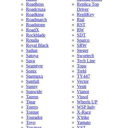
Roadboss
Replica Top
Roadcruza
Driver
Roadking
RepliKey
Roadmarch
Rial
Roadstone
RST
RoadX
RW
Rockblade
SDT
Rotalla
Sparco
Royal Black
SRW
Sailun
Steger
Satoya
Swortech
Sava
Tech Line
Seamtyre
Topu
Sonix
Trebl
Starmaxx
TY447
Sunfull
Vector
Sunny
Venti
Sunwide
Vianor
Taurus
Vissol
Tigar
Wheels UP
Torero
WSP Italy
Torque
X-Race
Tourador
X'trike
Toyo
Yamato
Tracmax
YST