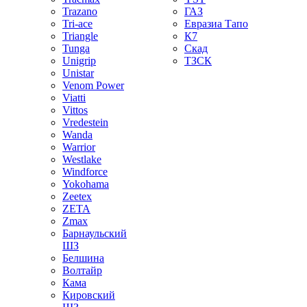
Trazano
ГАЗ
Tri-ace
Евразиа Тапо
Triangle
К7
Tunga
Скад
Unigrip
ТЗСК
Unistar
Venom Power
Viatti
Vittos
Vredestein
Wanda
Warrior
Westlake
Windforce
Yokohama
Zeetex
ZETA
Zmax
Барнаульский
ШЗ
Белшина
Волтайр
Кама
Кировский