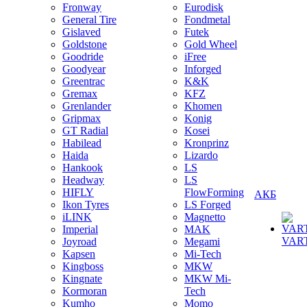
Fronway
Eurodisk
General Tire
Fondmetal
Gislaved
Futek
Goldstone
Gold Wheel
Goodride
iFree
Goodyear
Inforged
Greentrac
K&K
Gremax
KFZ
Grenlander
Khomen
Gripmax
Konig
GT Radial
Kosei
Habilead
Kronprinz
Haida
Lizardo
Hankook
LS
Headway
LS
HIFLY
FlowForming
АКБ
Ikon Tyres
LS Forged
iLINK
Magnetto
Imperial
MAK
VAR
Joyroad
Megami
Kapsen
Mi-Tech
Kingboss
MKW
Kingnate
MKW Mi-
Kormoran
Tech
Kumho
Momo