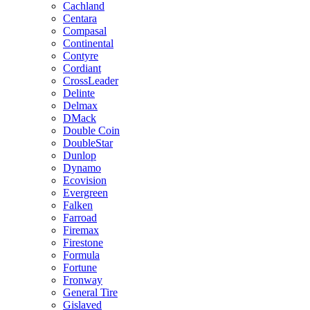
Cachland
Centara
Compasal
Continental
Contyre
Cordiant
CrossLeader
Delinte
Delmax
DMack
Double Coin
DoubleStar
Dunlop
Dynamo
Ecovision
Evergreen
Falken
Farroad
Firemax
Firestone
Formula
Fortune
Fronway
General Tire
Gislaved