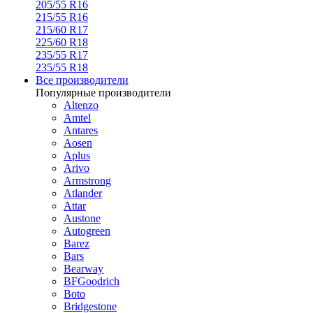
205/55 R16
215/55 R16
215/60 R17
225/60 R18
235/55 R17
235/55 R18
Все производители
Популярные производители
Altenzo
Amtel
Antares
Aosen
Aplus
Arivo
Armstrong
Atlander
Attar
Austone
Autogreen
Barez
Bars
Bearway
BFGoodrich
Boto
Bridgestone