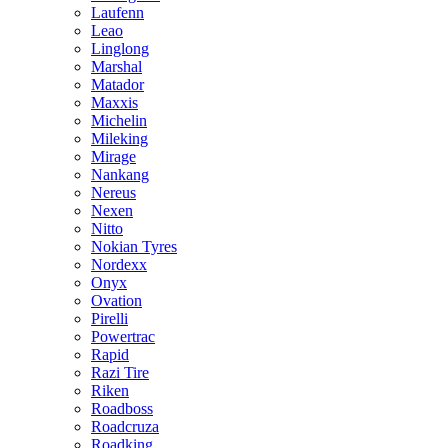
Laufenn
Leao
Linglong
Marshal
Matador
Maxxis
Michelin
Mileking
Mirage
Nankang
Nereus
Nexen
Nitto
Nokian Tyres
Nordexx
Onyx
Ovation
Pirelli
Powertrac
Rapid
Razi Tire
Riken
Roadboss
Roadcruza
Roadking