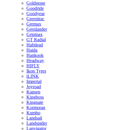
Goldstone
Goodride
Goodyear
Greentrac
Gremax
Grenlander
Gripmax
GT Radial
Habilead
Haida
Hankook
Headway
HIFLY
Ikon Tyres
iLINK
Imperial
Joyroad
Kapsen
Kingboss
Kingnate
Kormoran
Kumho
Landsail
Landspider
Lanvigator