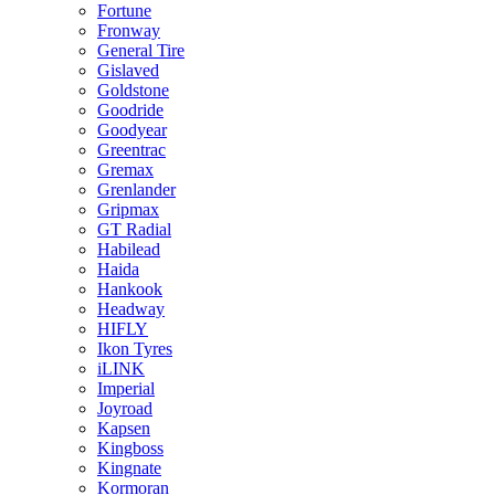
Fortune
Fronway
General Tire
Gislaved
Goldstone
Goodride
Goodyear
Greentrac
Gremax
Grenlander
Gripmax
GT Radial
Habilead
Haida
Hankook
Headway
HIFLY
Ikon Tyres
iLINK
Imperial
Joyroad
Kapsen
Kingboss
Kingnate
Kormoran