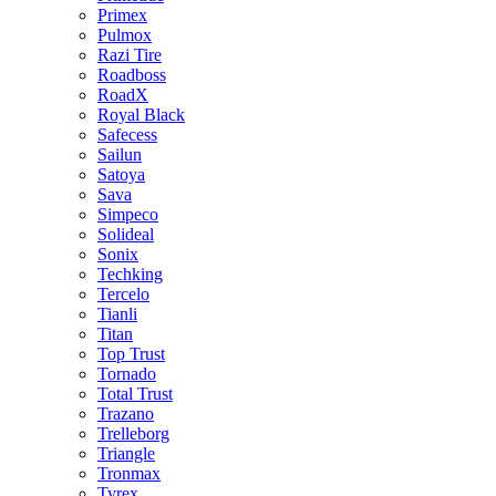
Primex
Pulmox
Razi Tire
Roadboss
RoadX
Royal Black
Safecess
Sailun
Satoya
Sava
Simpeco
Solideal
Sonix
Techking
Tercelo
Tianli
Titan
Top Trust
Tornado
Total Trust
Trazano
Trelleborg
Triangle
Tronmax
Tyrex