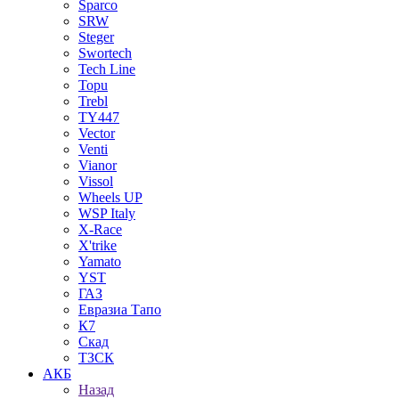
Sparco
SRW
Steger
Swortech
Tech Line
Topu
Trebl
TY447
Vector
Venti
Vianor
Vissol
Wheels UP
WSP Italy
X-Race
X'trike
Yamato
YST
ГАЗ
Евразиа Тапо
К7
Скад
ТЗСК
АКБ
Назад