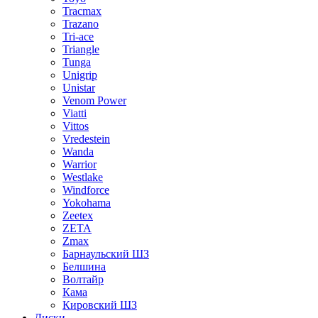
Tracmax
Trazano
Tri-ace
Triangle
Tunga
Unigrip
Unistar
Venom Power
Viatti
Vittos
Vredestein
Wanda
Warrior
Westlake
Windforce
Yokohama
Zeetex
ZETA
Zmax
Барнаульский ШЗ
Белшина
Волтайр
Кама
Кировский ШЗ
Диски