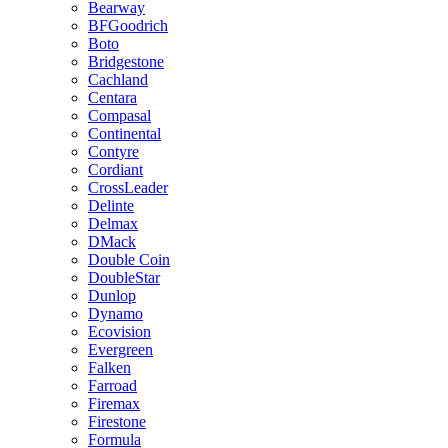
Bearway
BFGoodrich
Boto
Bridgestone
Cachland
Centara
Compasal
Continental
Contyre
Cordiant
CrossLeader
Delinte
Delmax
DMack
Double Coin
DoubleStar
Dunlop
Dynamo
Ecovision
Evergreen
Falken
Farroad
Firemax
Firestone
Formula