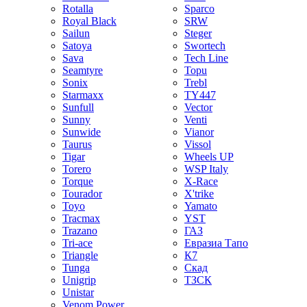
Rotalla
Sparco
Royal Black
SRW
Sailun
Steger
Satoya
Swortech
Sava
Tech Line
Seamtyre
Topu
Sonix
Trebl
Starmaxx
TY447
Sunfull
Vector
Sunny
Venti
Sunwide
Vianor
Taurus
Vissol
Tigar
Wheels UP
Torero
WSP Italy
Torque
X-Race
Tourador
X'trike
Toyo
Yamato
Tracmax
YST
Trazano
ГАЗ
Tri-ace
Евразиа Тапо
Triangle
К7
Tunga
Скад
Unigrip
ТЗСК
Unistar
Venom Power