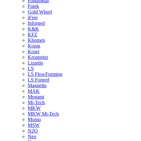
Fondmetal
Futek
Gold Wheel
iFree
Inforged
K&K
KFZ
Khomen
Konig
Kosei
Kronprinz
Lizardo
LS
LS FlowForming
LS Forged
Magnetto
MAK
Megami
Mi-Tech
MKW
MKW Mi-Tech
Momo
MSW
N2O
Neo