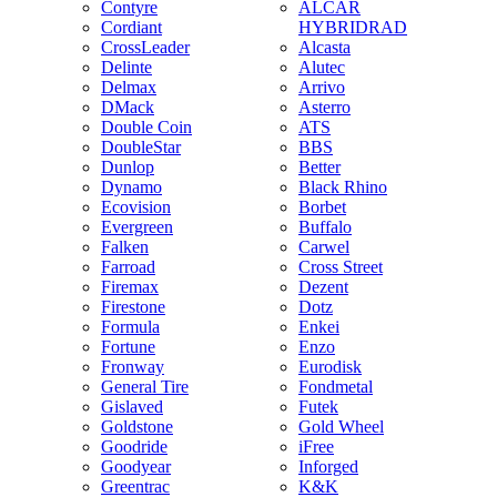
Contyre
ALCAR
Cordiant
HYBRIDRAD
CrossLeader
Alcasta
Delinte
Alutec
Delmax
Arrivo
DMack
Asterro
Double Coin
ATS
DoubleStar
BBS
Dunlop
Better
Dynamo
Black Rhino
Ecovision
Borbet
Evergreen
Buffalo
Falken
Carwel
Farroad
Cross Street
Firemax
Dezent
Firestone
Dotz
Formula
Enkei
Fortune
Enzo
Fronway
Eurodisk
General Tire
Fondmetal
Gislaved
Futek
Goldstone
Gold Wheel
Goodride
iFree
Goodyear
Inforged
Greentrac
K&K