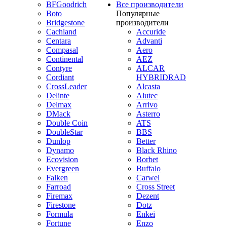
BFGoodrich
Все производители
Boto
Популярные
Bridgestone
производители
Cachland
Accuride
Centara
Advanti
Compasal
Aero
Continental
AEZ
Contyre
ALCAR
Cordiant
HYBRIDRAD
CrossLeader
Alcasta
Delinte
Alutec
Delmax
Arrivo
DMack
Asterro
Double Coin
ATS
DoubleStar
BBS
Dunlop
Better
Dynamo
Black Rhino
Ecovision
Borbet
Evergreen
Buffalo
Falken
Carwel
Farroad
Cross Street
Firemax
Dezent
Firestone
Dotz
Formula
Enkei
Fortune
Enzo