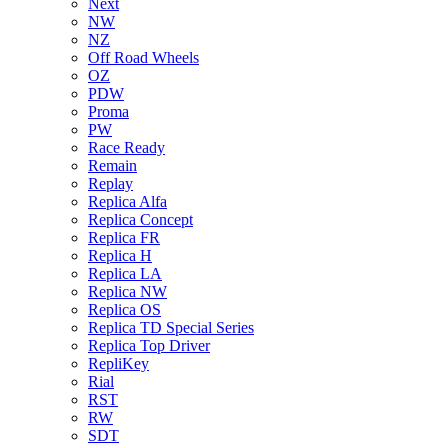
Next
NW
NZ
Off Road Wheels
OZ
PDW
Proma
PW
Race Ready
Remain
Replay
Replica Alfa
Replica Concept
Replica FR
Replica H
Replica LA
Replica NW
Replica OS
Replica TD Special Series
Replica Top Driver
RepliKey
Rial
RST
RW
SDT