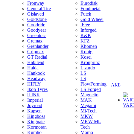
Fronway
Eurodisk
General Tire
Fondmetal
Gislaved
Futek
Goldstone
Gold Wheel
Goodride
iFree
Goodyear
Inforged
Greentrac
K&K
Gremax
KFZ
Grenlander
Khomen
Gripmax
Konig
GT Radial
Kosei
Habilead
Kronprinz
Haida
Lizardo
Hankook
LS
Headway
LS
HIFLY
FlowForming
АКБ
Ikon Tyres
LS Forged
iLINK
Magnetto
Imperial
MAK
VAR
Joyroad
Megami
Kapsen
Mi-Tech
Kingboss
MKW
Kingnate
MKW Mi-
Kormoran
Tech
Kumho
Momo