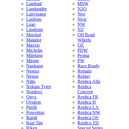
Landsail
MSW
Landspider
N2O
Lanvigator
Neo
Laufenn
Next
Leao
NW
Linglong
NZ
Marshal
Off Road
Matador
Wheels
Maxxis
OZ
Michelin
PDW
Mileking
Proma
Mirage
PW
Nankang
Race Ready
Nereus
Remain
Nexen
Replay
Nitto
Replica Alfa
Nokian Tyres
Replica
Nordexx
Concept
Onyx
Replica FR
Ovation
Replica H
Pirelli
Replica LA
Powertrac
Replica NW
Rapid
Replica OS
Razi Tire
Replica TD
Riken
Special Series