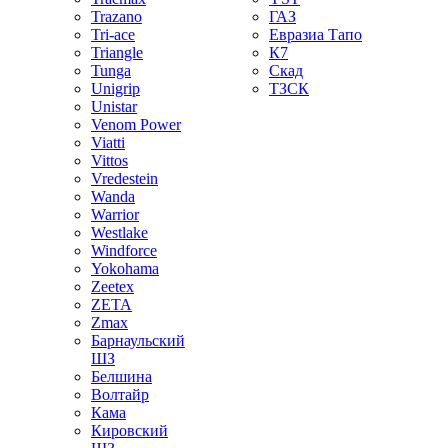
Trazano
ГАЗ
Tri-ace
Евразиа Тапо
Triangle
К7
Tunga
Скад
Unigrip
ТЗСК
Unistar
Venom Power
Viatti
Vittos
Vredestein
Wanda
Warrior
Westlake
Windforce
Yokohama
Zeetex
ZETA
Zmax
Барнаульский
ШЗ
Белшина
Волтайр
Кама
Кировский