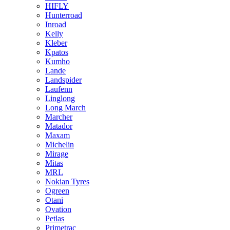
HIFLY
Hunterroad
Inroad
Kelly
Kleber
Kpatos
Kumho
Lande
Landspider
Laufenn
Linglong
Long March
Marcher
Matador
Maxam
Michelin
Mirage
Mitas
MRL
Nokian Tyres
Ogreen
Otani
Ovation
Petlas
Primetrac