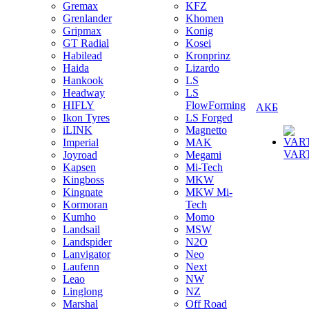
Gremax
KFZ
Grenlander
Khomen
Gripmax
Konig
GT Radial
Kosei
Habilead
Kronprinz
Haida
Lizardo
Hankook
LS
Headway
LS
HIFLY
FlowForming
АКБ
Ikon Tyres
LS Forged
iLINK
Magnetto
Imperial
MAK
VAR
Joyroad
Megami
Kapsen
Mi-Tech
Kingboss
MKW
Kingnate
MKW Mi-
Kormoran
Tech
Kumho
Momo
Landsail
MSW
Landspider
N2O
Lanvigator
Neo
Laufenn
Next
Leao
NW
Linglong
NZ
Marshal
Off Road