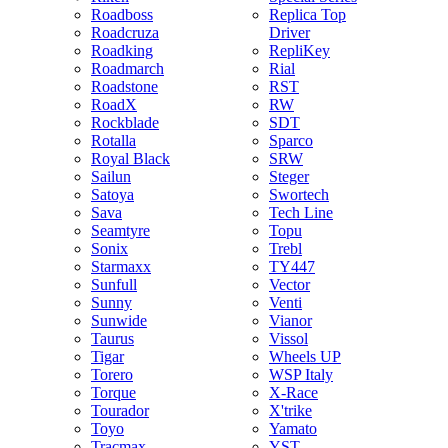
Roadboss
Replica Top
Roadcruza
Driver
Roadking
RepliKey
Roadmarch
Rial
Roadstone
RST
RoadX
RW
Rockblade
SDT
Rotalla
Sparco
Royal Black
SRW
Sailun
Steger
Satoya
Swortech
Sava
Tech Line
Seamtyre
Topu
Sonix
Trebl
Starmaxx
TY447
Sunfull
Vector
Sunny
Venti
Sunwide
Vianor
Taurus
Vissol
Tigar
Wheels UP
Torero
WSP Italy
Torque
X-Race
Tourador
X'trike
Toyo
Yamato
Tracmax
YST