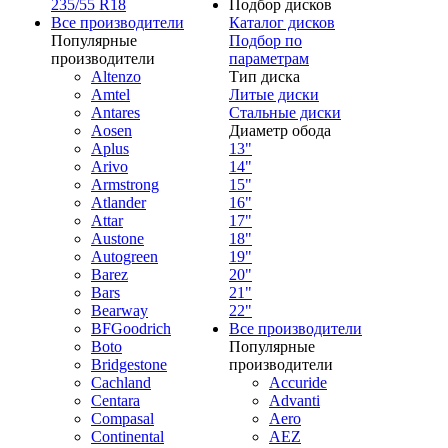
235/55 R18
Подбор дисков
Все производители
Каталог дисков
Популярные
Подбор по
производители
параметрам
Altenzo
Тип диска
Amtel
Литые диски
Antares
Стальные диски
Aosen
Диаметр обода
Aplus
13"
Arivo
14"
Armstrong
15"
Atlander
16"
Attar
17"
Austone
18"
Autogreen
19"
Barez
20"
Bars
21"
Bearway
22"
BFGoodrich
Все производители
Boto
Популярные
Bridgestone
производители
Cachland
Accuride
Centara
Advanti
Compasal
Aero
Continental
AEZ