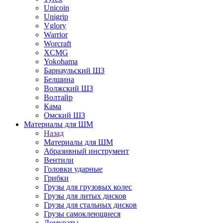
Unicoin
Unigrip
Vglory
Warrior
Worcraft
XCMG
Yokohama
Барнаульский ШЗ
Белшина
Волжский ШЗ
Волтайр
Кама
Омский ШЗ
Материалы для ШМ
Назад
Материалы для ШМ
Абразивный инструмент
Вентили
Головки ударные
Грибки
Грузы для грузовых колес
Грузы для литых дисков
Грузы для стальных дисков
Грузы самоклеющиеся
Домкраты