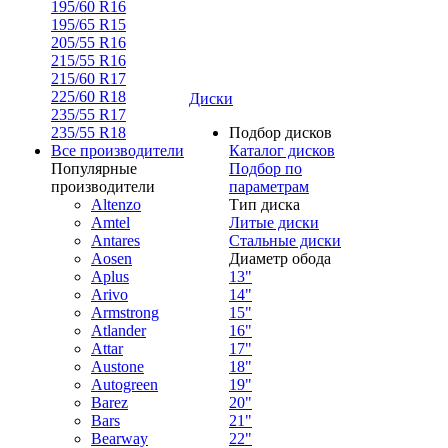
195/60 R16
195/65 R15
205/55 R16
215/55 R16
215/60 R17
225/60 R18
Диски
235/55 R17
235/55 R18
Подбор дисков
Все производители
Каталог дисков
Популярные
Подбор по
производители
параметрам
Altenzo
Тип диска
Amtel
Литые диски
Antares
Стальные диски
Aosen
Диаметр обода
Aplus
13"
Arivo
14"
Armstrong
15"
Atlander
16"
Attar
17"
Austone
18"
Autogreen
19"
Barez
20"
Bars
21"
Bearway
22"