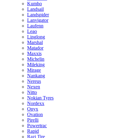
Kumho
Landsail
Landspider
Lanvigator
Laufenn
Leao
Linglong
Marshal
Matador
Maxxis
Michelin
Mileking
Mirage
Nankang
Nereus
Nexen
Nitto
Nokian Tyres
Nordexx
Onyx
Ovation
Pirelli
Powertrac
Rapid
Razi Tire