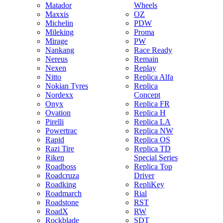
Matador
Wheels
Maxxis
OZ
Michelin
PDW
Mileking
Proma
Mirage
PW
Nankang
Race Ready
Nereus
Remain
Nexen
Replay
Nitto
Replica Alfa
Nokian Tyres
Replica
Nordexx
Concept
Onyx
Replica FR
Ovation
Replica H
Pirelli
Replica LA
Powertrac
Replica NW
Rapid
Replica OS
Razi Tire
Replica TD
Riken
Special Series
Roadboss
Replica Top
Roadcruza
Driver
Roadking
RepliKey
Roadmarch
Rial
Roadstone
RST
RoadX
RW
Rockblade
SDT