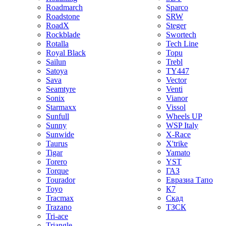
Roadmarch
Sparco
Roadstone
SRW
RoadX
Steger
Rockblade
Swortech
Rotalla
Tech Line
Royal Black
Topu
Sailun
Trebl
Satoya
TY447
Sava
Vector
Seamtyre
Venti
Sonix
Vianor
Starmaxx
Vissol
Sunfull
Wheels UP
Sunny
WSP Italy
Sunwide
X-Race
Taurus
X'trike
Tigar
Yamato
Torero
YST
Torque
ГАЗ
Tourador
Евразиа Тапо
Toyo
К7
Tracmax
Скад
Trazano
ТЗСК
Tri-ace
Triangle