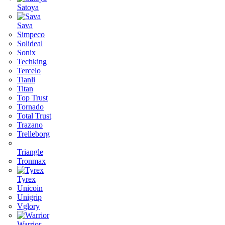
Satoya
Sava
Simpeco
Solideal
Sonix
Techking
Tercelo
Tianli
Titan
Top Trust
Tornado
Total Trust
Trazano
Trelleborg
Triangle
Tronmax
Tyrex
Unicoin
Unigrip
Vglory
Warrior