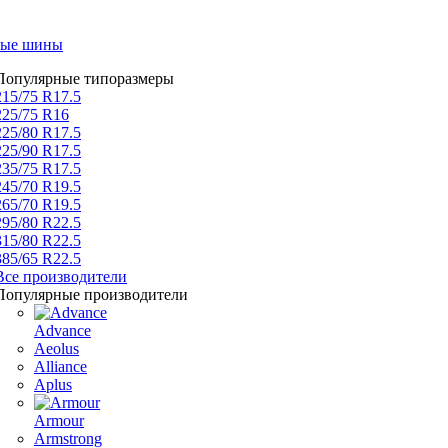
вые шины
Популярные типоразмеры
215/75 R17.5
225/75 R16
225/80 R17.5
225/90 R17.5
235/75 R17.5
245/70 R19.5
265/70 R19.5
295/80 R22.5
315/80 R22.5
385/65 R22.5
Все производители
Популярные производители
Advance
Aeolus
Alliance
Aplus
Armour
Armstrong