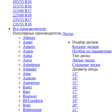
205/55 R16
215/55 R16
215/60 R17
225/60 R18
235/55 R17
235/55 R18
Все производители
Популярные производители
Диски
Altenzo
Amtel
Подбор дисков
Antares
Каталог дисков
Aosen
Подбор по параметрам
Aplus
Тип диска
Arivo
Литые диски
Armstrong
Стальные диски
Atlander
Диаметр обода
Attar
13"
Austone
14"
Autogreen
15"
Barez
16"
Bars
17"
Bearway
18"
BFGoodrich
19"
Boto
20"
Bridgestone
21"