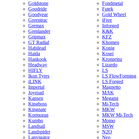
Goldstone
Fondmetal
Goodride
Futek
Goodyear
Gold Wheel
Greentrac
iFree
Gremax
Inforged
Grenlander
K&K
Gripmax
KFZ
GT Radial
Khomen
Habilead
Konig
Haida
Kosei
Hankook
Kronprinz
Headway
Lizardo
HIFLY
LS
Ikon Tyres
LS FlowForming
iLINK
LS Forged
Imperial
Magnetto
Joyroad
MAK
Kapsen
Megami
Kingboss
Mi-Tech
Kingnate
MKW
Kormoran
MKW Mi-Tech
Kumho
Momo
Landsail
MSW
Landspider
N2O
Lanvigator
Neo