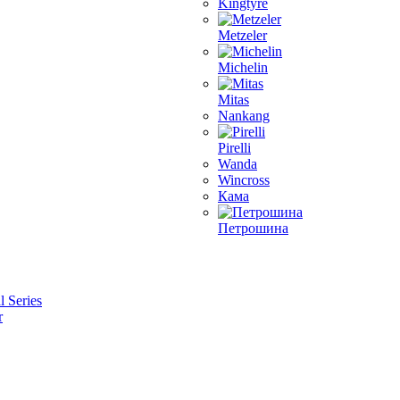
Kingtyre
Metzeler
Michelin
Mitas
Nankang
Pirelli
Wanda
Wincross
Кама
Петрошина
l Series
r