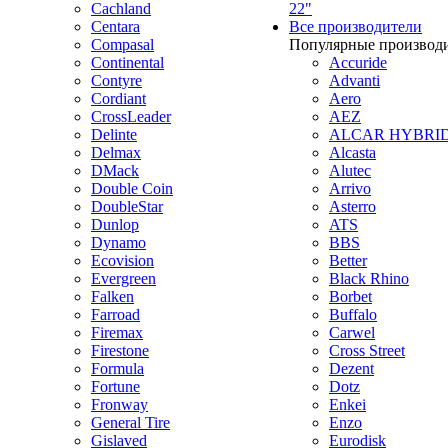
Cachland
22"
Centara
Все производители
Compasal
Популярные производ
Continental
Accuride
Contyre
Advanti
Cordiant
Aero
CrossLeader
AEZ
Delinte
ALCAR HYBRI
Delmax
Alcasta
DMack
Alutec
Double Coin
Arrivo
DoubleStar
Asterro
Dunlop
ATS
Dynamo
BBS
Ecovision
Better
Evergreen
Black Rhino
Falken
Borbet
Farroad
Buffalo
Firemax
Carwel
Firestone
Cross Street
Formula
Dezent
Fortune
Dotz
Fronway
Enkei
General Tire
Enzo
Gislaved
Eurodisk