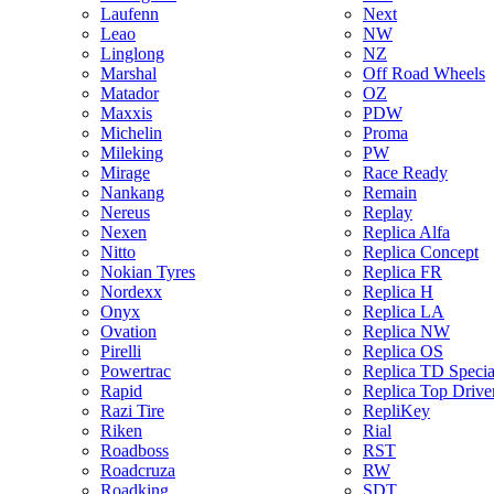
Laufenn
Next
Leao
NW
Linglong
NZ
Marshal
Off Road Wheels
Matador
OZ
Maxxis
PDW
Michelin
Proma
Mileking
PW
Mirage
Race Ready
Nankang
Remain
Nereus
Replay
Nexen
Replica Alfa
Nitto
Replica Concept
Nokian Tyres
Replica FR
Nordexx
Replica H
Onyx
Replica LA
Ovation
Replica NW
Pirelli
Replica OS
Powertrac
Replica TD Specia
Rapid
Replica Top Drive
Razi Tire
RepliKey
Riken
Rial
Roadboss
RST
Roadcruza
RW
Roadking
SDT