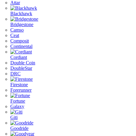
Attar
Blackhawk
Bridgestone
Camso
Ceat
Composit
Continental
Cordiant
Double Coin
DoubleStar
DRC
Firestone
Forerunner
Fortune
Galaxy
Giti
Goodride