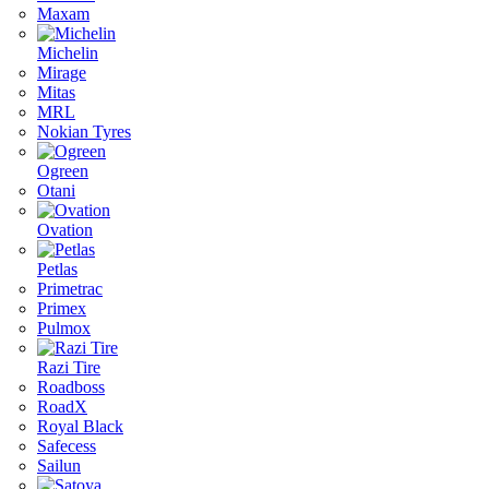
Maxam
Michelin
Mirage
Mitas
MRL
Nokian Tyres
Ogreen
Otani
Ovation
Petlas
Primetrac
Primex
Pulmox
Razi Tire
Roadboss
RoadX
Royal Black
Safecess
Sailun