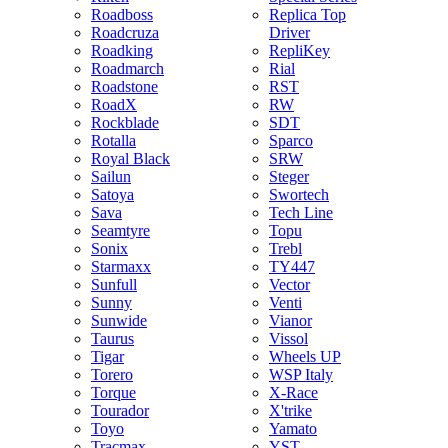
Roadboss
Replica Top
Roadcruza
Driver
Roadking
RepliKey
Roadmarch
Rial
Roadstone
RST
RoadX
RW
Rockblade
SDT
Rotalla
Sparco
Royal Black
SRW
Sailun
Steger
Satoya
Swortech
Sava
Tech Line
Seamtyre
Topu
Sonix
Trebl
Starmaxx
TY447
Sunfull
Vector
Sunny
Venti
Sunwide
Vianor
Taurus
Vissol
Tigar
Wheels UP
Torero
WSP Italy
Torque
X-Race
Tourador
X'trike
Toyo
Yamato
Tracmax
YST