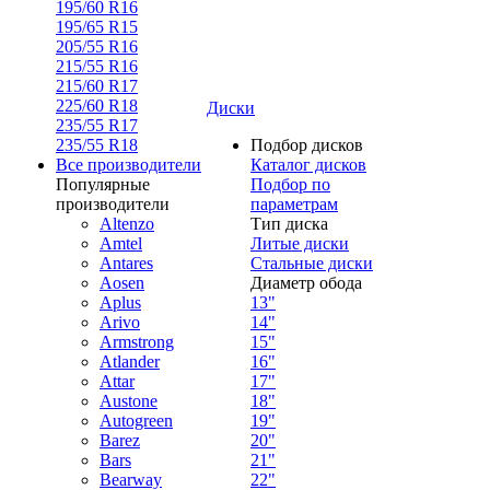
195/60 R16
195/65 R15
205/55 R16
215/55 R16
215/60 R17
225/60 R18
Диски
235/55 R17
235/55 R18
Подбор дисков
Все производители
Каталог дисков
Популярные
Подбор по
производители
параметрам
Altenzo
Тип диска
Amtel
Литые диски
Antares
Стальные диски
Aosen
Диаметр обода
Aplus
13"
Arivo
14"
Armstrong
15"
Atlander
16"
Attar
17"
Austone
18"
Autogreen
19"
Barez
20"
Bars
21"
Bearway
22"