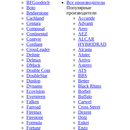
BFGoodrich
Все производители
Boto
Популярные
Bridgestone
производители
Cachland
Accuride
Centara
Advanti
Compasal
Aero
Continental
AEZ
Contyre
ALCAR
Cordiant
HYBRIDRAD
CrossLeader
Alcasta
Delinte
Alutec
Delmax
Arrivo
DMack
Asterro
Double Coin
ATS
DoubleStar
BBS
Dunlop
Better
Dynamo
Black Rhino
Ecovision
Borbet
Evergreen
Buffalo
Falken
Carwel
Farroad
Cross Street
Firemax
Dezent
Firestone
Dotz
Formula
Enkei
Fortune
Enzo