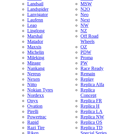
Landsail
MSW
Landspider
N2O
Lanvigator
Neo
Laufenn
Next
Leao
NW
Linglong
NZ
Marshal
Off Road
Matador
Wheels
Maxxis
OZ
Michelin
PDW
Mileking
Proma
Mirage
PW
Nankang
Race Ready
Nereus
Remain
Nexen
Replay
Nitto
Replica Alfa
Nokian Tyres
Replica
Nordexx
Concept
Onyx
Replica FR
Ovation
Replica H
Pirelli
Replica LA
Powertrac
Replica NW
Rapid
Replica OS
Razi Tire
Replica TD
Riken
Special Series