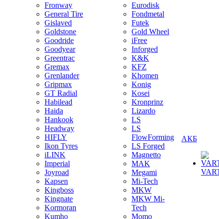
Fronway
Eurodisk
General Tire
Fondmetal
Gislaved
Futek
Goldstone
Gold Wheel
Goodride
iFree
Goodyear
Inforged
Greentrac
K&K
Gremax
KFZ
Grenlander
Khomen
Gripmax
Konig
GT Radial
Kosei
Habilead
Kronprinz
Haida
Lizardo
Hankook
LS
Headway
LS
HIFLY
FlowForming
АКБ
Ikon Tyres
LS Forged
iLINK
Magnetto
Imperial
MAK
VAR
Joyroad
Megami
Kapsen
Mi-Tech
Kingboss
MKW
Kingnate
MKW Mi-
Kormoran
Tech
Kumho
Momo