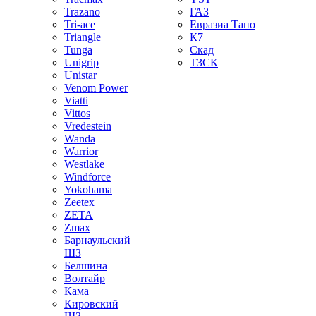
Trazano
ГАЗ
Tri-ace
Евразиа Тапо
Triangle
К7
Tunga
Скад
Unigrip
ТЗСК
Unistar
Venom Power
Viatti
Vittos
Vredestein
Wanda
Warrior
Westlake
Windforce
Yokohama
Zeetex
ZETA
Zmax
Барнаульский
ШЗ
Белшина
Волтайр
Кама
Кировский