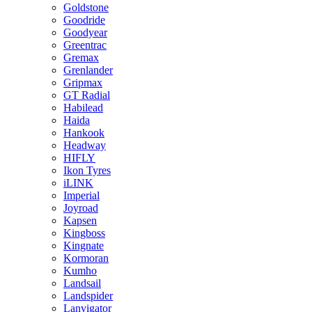
Goldstone
Goodride
Goodyear
Greentrac
Gremax
Grenlander
Gripmax
GT Radial
Habilead
Haida
Hankook
Headway
HIFLY
Ikon Tyres
iLINK
Imperial
Joyroad
Kapsen
Kingboss
Kingnate
Kormoran
Kumho
Landsail
Landspider
Lanvigator