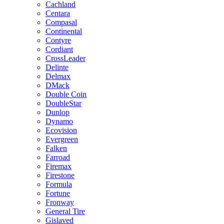
Cachland
Centara
Compasal
Continental
Contyre
Cordiant
CrossLeader
Delinte
Delmax
DMack
Double Coin
DoubleStar
Dunlop
Dynamo
Ecovision
Evergreen
Falken
Farroad
Firemax
Firestone
Formula
Fortune
Fronway
General Tire
Gislaved