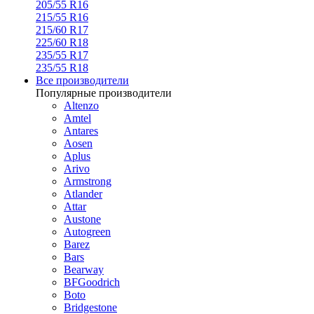
205/55 R16
215/55 R16
215/60 R17
225/60 R18
235/55 R17
235/55 R18
Все производители
Популярные производители
Altenzo
Amtel
Antares
Aosen
Aplus
Arivo
Armstrong
Atlander
Attar
Austone
Autogreen
Barez
Bars
Bearway
BFGoodrich
Boto
Bridgestone