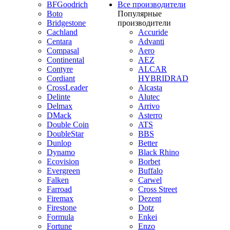
BFGoodrich
Все производители
Boto
Популярные
Bridgestone
производители
Cachland
Accuride
Centara
Advanti
Compasal
Aero
Continental
AEZ
Contyre
ALCAR
Cordiant
HYBRIDRAD
CrossLeader
Alcasta
Delinte
Alutec
Delmax
Arrivo
DMack
Asterro
Double Coin
ATS
DoubleStar
BBS
Dunlop
Better
Dynamo
Black Rhino
Ecovision
Borbet
Evergreen
Buffalo
Falken
Carwel
Farroad
Cross Street
Firemax
Dezent
Firestone
Dotz
Formula
Enkei
Fortune
Enzo