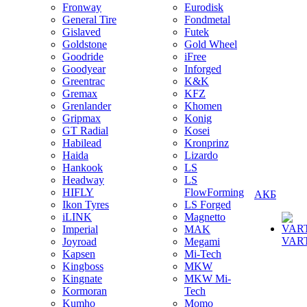
Fronway
Eurodisk
General Tire
Fondmetal
Gislaved
Futek
Goldstone
Gold Wheel
Goodride
iFree
Goodyear
Inforged
Greentrac
K&K
Gremax
KFZ
Grenlander
Khomen
Gripmax
Konig
GT Radial
Kosei
Habilead
Kronprinz
Haida
Lizardo
Hankook
LS
Headway
LS
HIFLY
FlowForming
АКБ
Ikon Tyres
LS Forged
iLINK
Magnetto
Imperial
MAK
VAR
Joyroad
Megami
Kapsen
Mi-Tech
Kingboss
MKW
Kingnate
MKW Mi-
Kormoran
Tech
Kumho
Momo