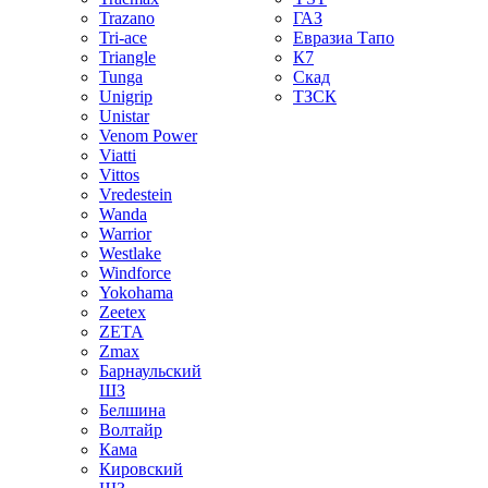
Trazano
ГАЗ
Tri-ace
Евразиа Тапо
Triangle
К7
Tunga
Скад
Unigrip
ТЗСК
Unistar
Venom Power
Viatti
Vittos
Vredestein
Wanda
Warrior
Westlake
Windforce
Yokohama
Zeetex
ZETA
Zmax
Барнаульский
ШЗ
Белшина
Волтайр
Кама
Кировский