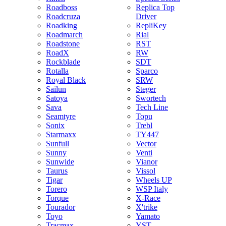
Roadboss
Replica Top
Roadcruza
Driver
Roadking
RepliKey
Roadmarch
Rial
Roadstone
RST
RoadX
RW
Rockblade
SDT
Rotalla
Sparco
Royal Black
SRW
Sailun
Steger
Satoya
Swortech
Sava
Tech Line
Seamtyre
Topu
Sonix
Trebl
Starmaxx
TY447
Sunfull
Vector
Sunny
Venti
Sunwide
Vianor
Taurus
Vissol
Tigar
Wheels UP
Torero
WSP Italy
Torque
X-Race
Tourador
X'trike
Toyo
Yamato
Tracmax
YST