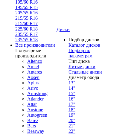
195/60 R16
195/65 R15
205/55 R16
215/55 R16
215/60 R17
225/60 R18
Диски
235/55 R17
235/55 R18
Подбор дисков
Все производители
Каталог дисков
Популярные
Подбор по
производители
параметрам
Altenzo
Тип диска
Amtel
Литые диски
Antares
Стальные диски
Aosen
Диаметр обода
Aplus
13"
Arivo
14"
Armstrong
15"
Atlander
16"
Attar
17"
Austone
18"
Autogreen
19"
Barez
20"
Bars
21"
Bearway
22"