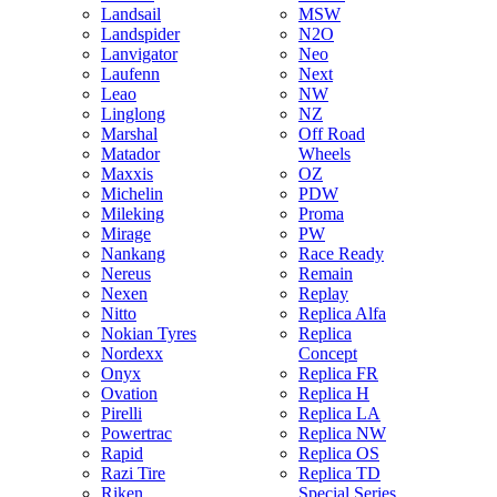
Landsail
MSW
Landspider
N2O
Lanvigator
Neo
Laufenn
Next
Leao
NW
Linglong
NZ
Marshal
Off Road
Matador
Wheels
Maxxis
OZ
Michelin
PDW
Mileking
Proma
Mirage
PW
Nankang
Race Ready
Nereus
Remain
Nexen
Replay
Nitto
Replica Alfa
Nokian Tyres
Replica
Nordexx
Concept
Onyx
Replica FR
Ovation
Replica H
Pirelli
Replica LA
Powertrac
Replica NW
Rapid
Replica OS
Razi Tire
Replica TD
Riken
Special Series