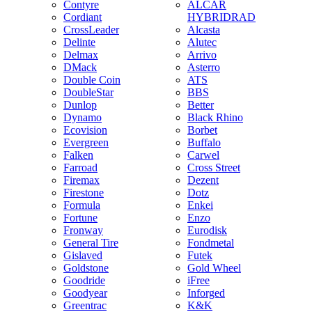
Contyre
ALCAR
Cordiant
HYBRIDRAD
CrossLeader
Alcasta
Delinte
Alutec
Delmax
Arrivo
DMack
Asterro
Double Coin
ATS
DoubleStar
BBS
Dunlop
Better
Dynamo
Black Rhino
Ecovision
Borbet
Evergreen
Buffalo
Falken
Carwel
Farroad
Cross Street
Firemax
Dezent
Firestone
Dotz
Formula
Enkei
Fortune
Enzo
Fronway
Eurodisk
General Tire
Fondmetal
Gislaved
Futek
Goldstone
Gold Wheel
Goodride
iFree
Goodyear
Inforged
Greentrac
K&K