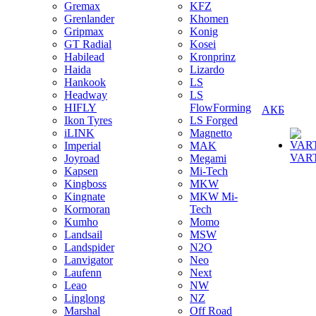
Gremax
KFZ
Grenlander
Khomen
Gripmax
Konig
GT Radial
Kosei
Habilead
Kronprinz
Haida
Lizardo
Hankook
LS
Headway
LS
HIFLY
FlowForming
АКБ
Ikon Tyres
LS Forged
iLINK
Magnetto
Imperial
MAK
VAR
Joyroad
Megami
Kapsen
Mi-Tech
Kingboss
MKW
Kingnate
MKW Mi-
Kormoran
Tech
Kumho
Momo
Landsail
MSW
Landspider
N2O
Lanvigator
Neo
Laufenn
Next
Leao
NW
Linglong
NZ
Marshal
Off Road