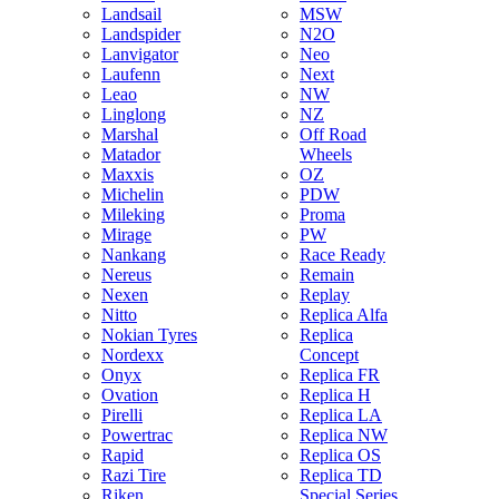
Landsail
MSW
Landspider
N2O
Lanvigator
Neo
Laufenn
Next
Leao
NW
Linglong
NZ
Marshal
Off Road
Matador
Wheels
Maxxis
OZ
Michelin
PDW
Mileking
Proma
Mirage
PW
Nankang
Race Ready
Nereus
Remain
Nexen
Replay
Nitto
Replica Alfa
Nokian Tyres
Replica
Nordexx
Concept
Onyx
Replica FR
Ovation
Replica H
Pirelli
Replica LA
Powertrac
Replica NW
Rapid
Replica OS
Razi Tire
Replica TD
Riken
Special Series