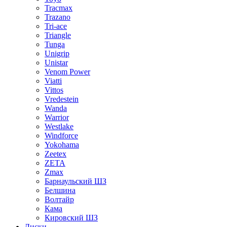
Tracmax
Trazano
Tri-ace
Triangle
Tunga
Unigrip
Unistar
Venom Power
Viatti
Vittos
Vredestein
Wanda
Warrior
Westlake
Windforce
Yokohama
Zeetex
ZETA
Zmax
Барнаульский ШЗ
Белшина
Волтайр
Кама
Кировский ШЗ
Диски