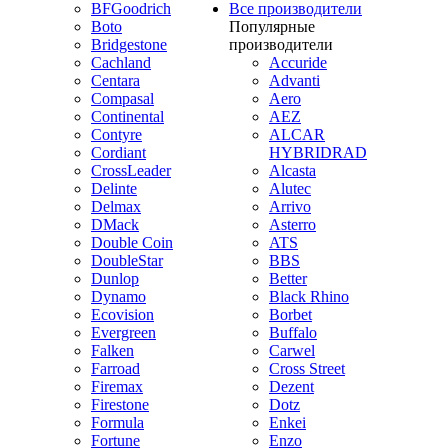
BFGoodrich
Все производители
Boto
Популярные
Bridgestone
производители
Cachland
Accuride
Centara
Advanti
Compasal
Aero
Continental
AEZ
Contyre
ALCAR
Cordiant
HYBRIDRAD
CrossLeader
Alcasta
Delinte
Alutec
Delmax
Arrivo
DMack
Asterro
Double Coin
ATS
DoubleStar
BBS
Dunlop
Better
Dynamo
Black Rhino
Ecovision
Borbet
Evergreen
Buffalo
Falken
Carwel
Farroad
Cross Street
Firemax
Dezent
Firestone
Dotz
Formula
Enkei
Fortune
Enzo