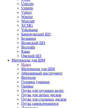
Unicoin
Unigrip
Vglory
Warrior
Worcraft
XCMG
Yokohama
Барнаульский ШЗ
Белшина
Волжский ШЗ
Волтайр
Кама
Омский ШЗ
Материалы для ШМ
Назад
Материалы для ШМ
Абразивный инструмент
Вентили
Головки ударные
Грибки
Грузы для грузовых колес
Грузы для литых дисков
Грузы для стальных дисков
Грузы самоклеющиеся
Домкраты