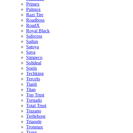
Primex
Pulmox
Razi Tire
Roadboss
RoadX
Royal Black
Safecess
Sailun
Satoya
Sava
Simpeco
Solideal
Sonix
Techking
Tercelo
Tianli
Titan
Top Trust
Tornado
Total Trust
Trazano
Trelleborg
Triangle
Tronmax
Tyrex