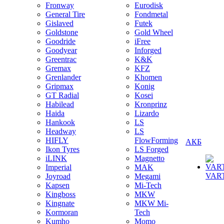
Fronway
Eurodisk
General Tire
Fondmetal
Gislaved
Futek
Goldstone
Gold Wheel
Goodride
iFree
Goodyear
Inforged
Greentrac
K&K
Gremax
KFZ
Grenlander
Khomen
Gripmax
Konig
GT Radial
Kosei
Habilead
Kronprinz
Haida
Lizardo
Hankook
LS
Headway
LS
HIFLY
FlowForming
АКБ
Ikon Tyres
LS Forged
iLINK
Magnetto
Imperial
MAK
VAR
Joyroad
Megami
Kapsen
Mi-Tech
Kingboss
MKW
Kingnate
MKW Mi-
Kormoran
Tech
Kumho
Momo