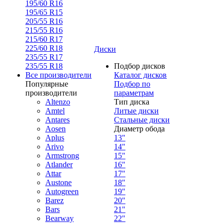
195/60 R16
195/65 R15
205/55 R16
215/55 R16
215/60 R17
225/60 R18
Диски
235/55 R17
235/55 R18
Подбор дисков
Все производители
Каталог дисков
Популярные
Подбор по
производители
параметрам
Altenzo
Тип диска
Amtel
Литые диски
Antares
Стальные диски
Aosen
Диаметр обода
Aplus
13"
Arivo
14"
Armstrong
15"
Atlander
16"
Attar
17"
Austone
18"
Autogreen
19"
Barez
20"
Bars
21"
Bearway
22"