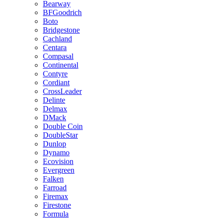
Bearway
BFGoodrich
Boto
Bridgestone
Cachland
Centara
Compasal
Continental
Contyre
Cordiant
CrossLeader
Delinte
Delmax
DMack
Double Coin
DoubleStar
Dunlop
Dynamo
Ecovision
Evergreen
Falken
Farroad
Firemax
Firestone
Formula