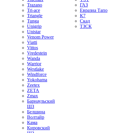
Trazano
ГАЗ
Tri-ace
Евразиа Тапо
Triangle
К7
Tunga
Скад
Unigrip
ТЗСК
Unistar
Venom Power
Viatti
Vittos
Vredestein
Wanda
Warrior
Westlake
Windforce
Yokohama
Zeetex
ZETA
Zmax
Барнаульский
ШЗ
Белшина
Волтайр
Кама
Кировский