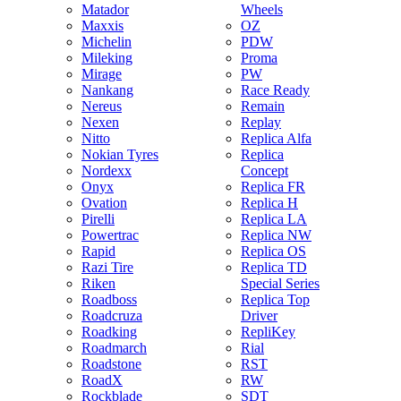
Matador
Wheels
Maxxis
OZ
Michelin
PDW
Mileking
Proma
Mirage
PW
Nankang
Race Ready
Nereus
Remain
Nexen
Replay
Nitto
Replica Alfa
Nokian Tyres
Replica
Nordexx
Concept
Onyx
Replica FR
Ovation
Replica H
Pirelli
Replica LA
Powertrac
Replica NW
Rapid
Replica OS
Razi Tire
Replica TD
Riken
Special Series
Roadboss
Replica Top
Roadcruza
Driver
Roadking
RepliKey
Roadmarch
Rial
Roadstone
RST
RoadX
RW
Rockblade
SDT