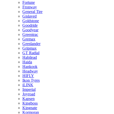
Fortune
Fronway
General Tire
Gislaved
Goldstone
Goodride
Goodyear
Greentrac
Gremax
Grenlander
Gripmax
GT Radial
Habilead
Haida
Hankook
Headway
HIFLY
Ikon Tyres
iLINK
Imperial
Joyroad
Kapsen
Kingboss
Kingnate
Kormoran