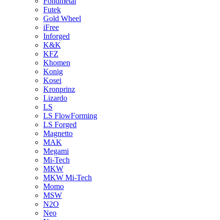
Fondmetal
Futek
Gold Wheel
iFree
Inforged
K&K
KFZ
Khomen
Konig
Kosei
Kronprinz
Lizardo
LS
LS FlowForming
LS Forged
Magnetto
MAK
Megami
Mi-Tech
MKW
MKW Mi-Tech
Momo
MSW
N2O
Neo