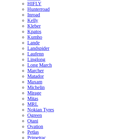
HIFLY
Hunterroad
Inroad
Kelly
Kleber
Kpatos
Kumho
Lande
Landspider
Laufenn
Linglong
Long March
Marcher
Matador
Maxam
Michelin
Mirage
Mitas
MRL
Nokian Tyres
Ogreen
Otani
Ovation
Petlas
Primetrac