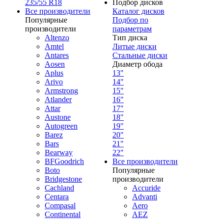
235/55 R18
Подбор дисков
Все производители
Каталог дисков
Популярные
Подбор по
производители
параметрам
Altenzo
Тип диска
Amtel
Литые диски
Antares
Стальные диски
Aosen
Диаметр обода
Aplus
13"
Arivo
14"
Armstrong
15"
Atlander
16"
Attar
17"
Austone
18"
Autogreen
19"
Barez
20"
Bars
21"
Bearway
22"
BFGoodrich
Все производители
Boto
Популярные
Bridgestone
производители
Cachland
Accuride
Centara
Advanti
Compasal
Aero
Continental
AEZ