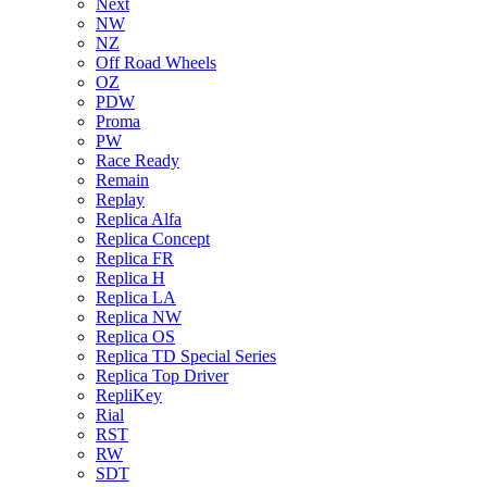
Next
NW
NZ
Off Road Wheels
OZ
PDW
Proma
PW
Race Ready
Remain
Replay
Replica Alfa
Replica Concept
Replica FR
Replica H
Replica LA
Replica NW
Replica OS
Replica TD Special Series
Replica Top Driver
RepliKey
Rial
RST
RW
SDT