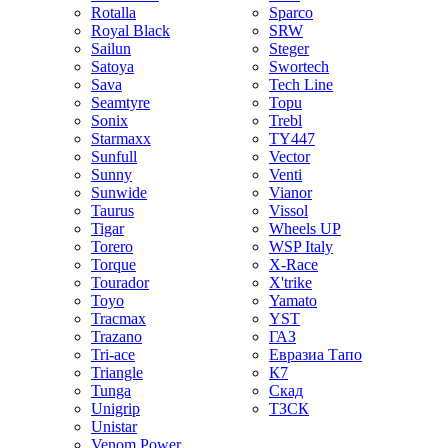
Rotalla
Sparco
Royal Black
SRW
Sailun
Steger
Satoya
Swortech
Sava
Tech Line
Seamtyre
Topu
Sonix
Trebl
Starmaxx
TY447
Sunfull
Vector
Sunny
Venti
Sunwide
Vianor
Taurus
Vissol
Tigar
Wheels UP
Torero
WSP Italy
Torque
X-Race
Tourador
X'trike
Toyo
Yamato
Tracmax
YST
Trazano
ГАЗ
Tri-ace
Евразиа Тапо
Triangle
К7
Tunga
Скад
Unigrip
ТЗСК
Unistar
Venom Power