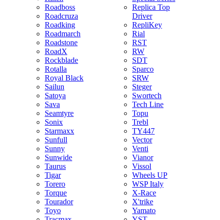
Roadboss
Replica Top
Roadcruza
Driver
Roadking
RepliKey
Roadmarch
Rial
Roadstone
RST
RoadX
RW
Rockblade
SDT
Rotalla
Sparco
Royal Black
SRW
Sailun
Steger
Satoya
Swortech
Sava
Tech Line
Seamtyre
Topu
Sonix
Trebl
Starmaxx
TY447
Sunfull
Vector
Sunny
Venti
Sunwide
Vianor
Taurus
Vissol
Tigar
Wheels UP
Torero
WSP Italy
Torque
X-Race
Tourador
X'trike
Toyo
Yamato
Tracmax
YST