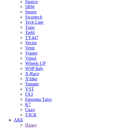
Sparco
SRW
Steger
Swortech
Tech Line
Topu
Trebl
TY447
Vector
Venti
Vianor
Vissol
Wheels UP
WSP Italy
X-Race
X'trike
Yamato
YST
ГАЗ
Евразиа Тапо
К7
Скад
ТЗСК
АКБ
Назад