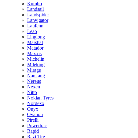
Kumho
Landsail
Landspider
Lanvigator
Laufenn
Leao
Linglong
Marshal
Matador
Maxxis
Michelin
Mileking
Mirage
Nankang
Nereus
Nexen
Nitto
Nokian Tyres
Nordexx
Onyx
Ovation
Pirelli
Powertrac
Rapid
Razi Tire