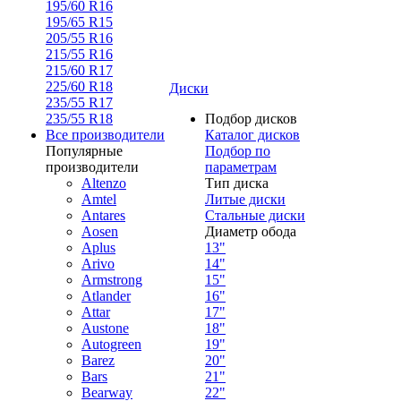
195/60 R16
195/65 R15
205/55 R16
215/55 R16
215/60 R17
225/60 R18
Диски
235/55 R17
235/55 R18
Подбор дисков
Все производители
Каталог дисков
Популярные
Подбор по
производители
параметрам
Altenzo
Тип диска
Amtel
Литые диски
Antares
Стальные диски
Aosen
Диаметр обода
Aplus
13"
Arivo
14"
Armstrong
15"
Atlander
16"
Attar
17"
Austone
18"
Autogreen
19"
Barez
20"
Bars
21"
Bearway
22"