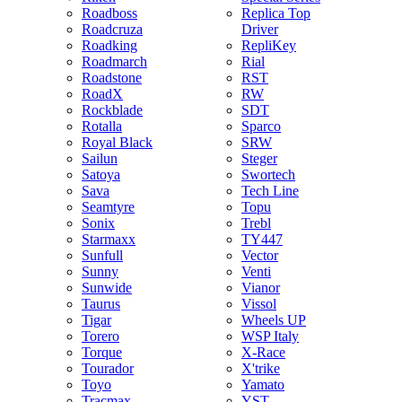
Roadboss
Replica Top
Roadcruza
Driver
Roadking
RepliKey
Roadmarch
Rial
Roadstone
RST
RoadX
RW
Rockblade
SDT
Rotalla
Sparco
Royal Black
SRW
Sailun
Steger
Satoya
Swortech
Sava
Tech Line
Seamtyre
Topu
Sonix
Trebl
Starmaxx
TY447
Sunfull
Vector
Sunny
Venti
Sunwide
Vianor
Taurus
Vissol
Tigar
Wheels UP
Torero
WSP Italy
Torque
X-Race
Tourador
X'trike
Toyo
Yamato
Tracmax
YST