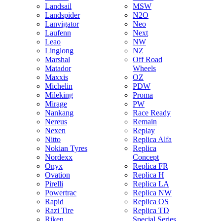
Landsail
MSW
Landspider
N2O
Lanvigator
Neo
Laufenn
Next
Leao
NW
Linglong
NZ
Marshal
Off Road
Matador
Wheels
Maxxis
OZ
Michelin
PDW
Mileking
Proma
Mirage
PW
Nankang
Race Ready
Nereus
Remain
Nexen
Replay
Nitto
Replica Alfa
Nokian Tyres
Replica
Nordexx
Concept
Onyx
Replica FR
Ovation
Replica H
Pirelli
Replica LA
Powertrac
Replica NW
Rapid
Replica OS
Razi Tire
Replica TD
Riken
Special Series