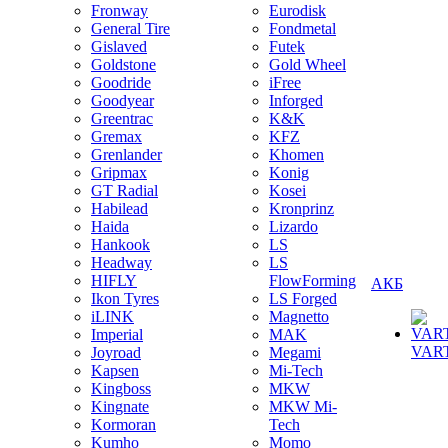
Fronway
Eurodisk
General Tire
Fondmetal
Gislaved
Futek
Goldstone
Gold Wheel
Goodride
iFree
Goodyear
Inforged
Greentrac
K&K
Gremax
KFZ
Grenlander
Khomen
Gripmax
Konig
GT Radial
Kosei
Habilead
Kronprinz
Haida
Lizardo
Hankook
LS
Headway
LS
HIFLY
FlowForming
АКБ
Ikon Tyres
LS Forged
iLINK
Magnetto
Imperial
MAK
VAR
Joyroad
Megami
Kapsen
Mi-Tech
Kingboss
MKW
Kingnate
MKW Mi-
Kormoran
Tech
Kumho
Momo