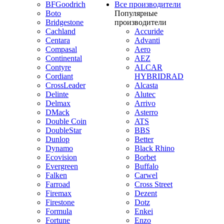
BFGoodrich
Все производители
Boto
Популярные
Bridgestone
производители
Cachland
Accuride
Centara
Advanti
Compasal
Aero
Continental
AEZ
Contyre
ALCAR
Cordiant
HYBRIDRAD
CrossLeader
Alcasta
Delinte
Alutec
Delmax
Arrivo
DMack
Asterro
Double Coin
ATS
DoubleStar
BBS
Dunlop
Better
Dynamo
Black Rhino
Ecovision
Borbet
Evergreen
Buffalo
Falken
Carwel
Farroad
Cross Street
Firemax
Dezent
Firestone
Dotz
Formula
Enkei
Fortune
Enzo