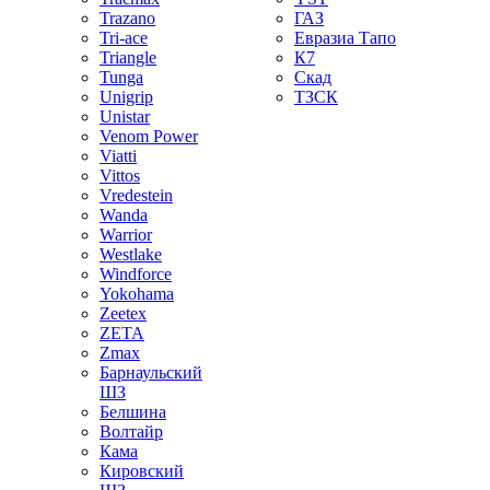
Trazano
ГАЗ
Tri-ace
Евразиа Тапо
Triangle
К7
Tunga
Скад
Unigrip
ТЗСК
Unistar
Venom Power
Viatti
Vittos
Vredestein
Wanda
Warrior
Westlake
Windforce
Yokohama
Zeetex
ZETA
Zmax
Барнаульский
ШЗ
Белшина
Волтайр
Кама
Кировский