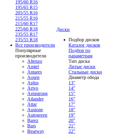
195/60 R16
195/65 R15
205/55 R16
215/55 R16
215/60 R17
225/60 R18
Диски
235/55 R17
235/55 R18
Подбор дисков
Все производители
Каталог дисков
Популярные
Подбор по
производители
параметрам
Altenzo
Тип диска
Amtel
Литые диски
Antares
Стальные диски
Aosen
Диаметр обода
Aplus
13"
Arivo
14"
Armstrong
15"
Atlander
16"
Attar
17"
Austone
18"
Autogreen
19"
Barez
20"
Bars
21"
Bearway
22"