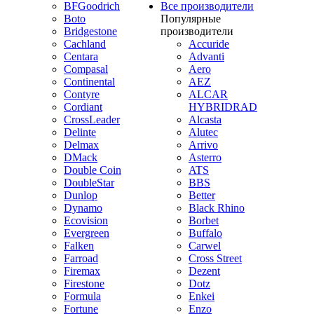
BFGoodrich
Все производители
Boto
Популярные
Bridgestone
производители
Cachland
Accuride
Centara
Advanti
Compasal
Aero
Continental
AEZ
Contyre
ALCAR
Cordiant
HYBRIDRAD
CrossLeader
Alcasta
Delinte
Alutec
Delmax
Arrivo
DMack
Asterro
Double Coin
ATS
DoubleStar
BBS
Dunlop
Better
Dynamo
Black Rhino
Ecovision
Borbet
Evergreen
Buffalo
Falken
Carwel
Farroad
Cross Street
Firemax
Dezent
Firestone
Dotz
Formula
Enkei
Fortune
Enzo