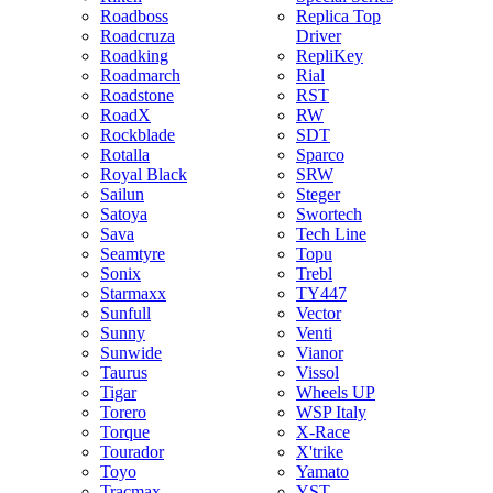
Roadboss
Replica Top
Roadcruza
Driver
Roadking
RepliKey
Roadmarch
Rial
Roadstone
RST
RoadX
RW
Rockblade
SDT
Rotalla
Sparco
Royal Black
SRW
Sailun
Steger
Satoya
Swortech
Sava
Tech Line
Seamtyre
Topu
Sonix
Trebl
Starmaxx
TY447
Sunfull
Vector
Sunny
Venti
Sunwide
Vianor
Taurus
Vissol
Tigar
Wheels UP
Torero
WSP Italy
Torque
X-Race
Tourador
X'trike
Toyo
Yamato
Tracmax
YST