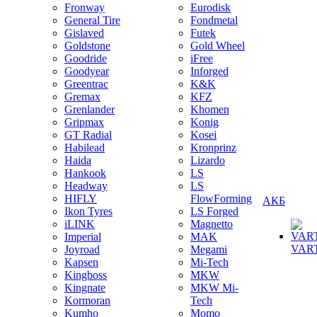
Fronway
Eurodisk
General Tire
Fondmetal
Gislaved
Futek
Goldstone
Gold Wheel
Goodride
iFree
Goodyear
Inforged
Greentrac
K&K
Gremax
KFZ
Grenlander
Khomen
Gripmax
Konig
GT Radial
Kosei
Habilead
Kronprinz
Haida
Lizardo
Hankook
LS
Headway
LS
HIFLY
FlowForming
АКБ
Ikon Tyres
LS Forged
iLINK
Magnetto
Imperial
MAK
VAR
Joyroad
Megami
Kapsen
Mi-Tech
Kingboss
MKW
Kingnate
MKW Mi-
Kormoran
Tech
Kumho
Momo