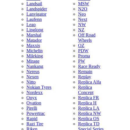
Landsail
MSW
Landspider
N2O
Lanvigator
Neo
Laufenn
Next
Leao
NW
Linglong
NZ
Marshal
Off Road
Matador
Wheels
Maxxis
OZ
Michelin
PDW
Mileking
Proma
Mirage
PW
Nankang
Race Ready
Nereus
Remain
Nexen
Replay
Nitto
Replica Alfa
Nokian Tyres
Replica
Nordexx
Concept
Onyx
Replica FR
Ovation
Replica H
Pirelli
Replica LA
Powertrac
Replica NW
Rapid
Replica OS
Razi Tire
Replica TD
Riken
Special Series