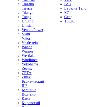
Trazano
ГАЗ
Tri-ace
Евразиа Тапо
Triangle
К7
Tunga
Скад
Unigrip
ТЗСК
Unistar
Venom Power
Viatti
Vittos
Vredestein
Wanda
Warrior
Westlake
Windforce
Yokohama
Zeetex
ZETA
Zmax
Барнаульский
ШЗ
Белшина
Волтайр
Кама
Кировский