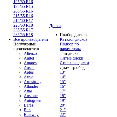
195/60 R16
195/65 R15
205/55 R16
215/55 R16
215/60 R17
225/60 R18
Диски
235/55 R17
235/55 R18
Подбор дисков
Все производители
Каталог дисков
Популярные
Подбор по
производители
параметрам
Altenzo
Тип диска
Amtel
Литые диски
Antares
Стальные диски
Aosen
Диаметр обода
Aplus
13"
Arivo
14"
Armstrong
15"
Atlander
16"
Attar
17"
Austone
18"
Autogreen
19"
Barez
20"
Bars
21"
Bearway
22"