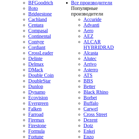
BFGoodrich
Все производители
Boto
Популярные
Bridgestone
производители
Cachland
Accuride
Centara
Advanti
Compasal
Aero
Continental
AEZ
Contyre
ALCAR
Cordiant
HYBRIDRAD
CrossLeader
Alcasta
Delinte
Alutec
Delmax
Arrivo
DMack
Asterro
Double Coin
ATS
DoubleStar
BBS
Dunlop
Better
Dynamo
Black Rhino
Ecovision
Borbet
Evergreen
Buffalo
Falken
Carwel
Farroad
Cross Street
Firemax
Dezent
Firestone
Dotz
Formula
Enkei
Fortune
Enzo