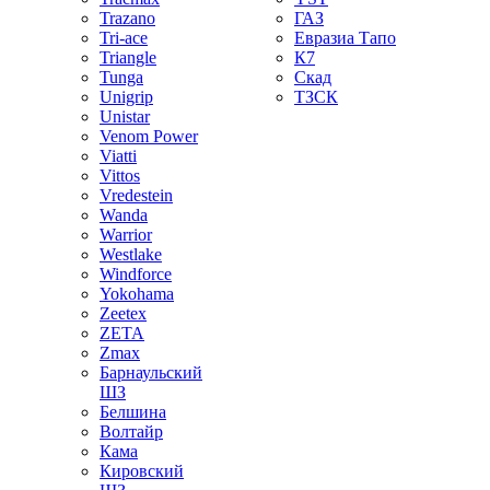
Trazano
ГАЗ
Tri-ace
Евразиа Тапо
Triangle
К7
Tunga
Скад
Unigrip
ТЗСК
Unistar
Venom Power
Viatti
Vittos
Vredestein
Wanda
Warrior
Westlake
Windforce
Yokohama
Zeetex
ZETA
Zmax
Барнаульский
ШЗ
Белшина
Волтайр
Кама
Кировский