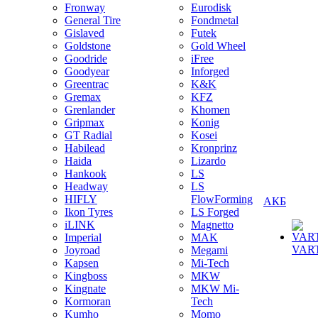
Fronway
Eurodisk
General Tire
Fondmetal
Gislaved
Futek
Goldstone
Gold Wheel
Goodride
iFree
Goodyear
Inforged
Greentrac
K&K
Gremax
KFZ
Grenlander
Khomen
Gripmax
Konig
GT Radial
Kosei
Habilead
Kronprinz
Haida
Lizardo
Hankook
LS
Headway
LS
HIFLY
FlowForming
АКБ
Ikon Tyres
LS Forged
iLINK
Magnetto
Imperial
MAK
VAR
Joyroad
Megami
Kapsen
Mi-Tech
Kingboss
MKW
Kingnate
MKW Mi-
Kormoran
Tech
Kumho
Momo