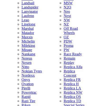
Landsail
MSW
Landspider
N2O
Lanvigator
Neo
Laufenn
Next
Leao
NW
Linglong
NZ
Marshal
Off Road
Matador
Wheels
Maxxis
OZ
Michelin
PDW
Mileking
Proma
Mirage
PW
Nankang
Race Ready
Nereus
Remain
Nexen
Replay
Nitto
Replica Alfa
Nokian Tyres
Replica
Nordexx
Concept
Onyx
Replica FR
Ovation
Replica H
Pirelli
Replica LA
Powertrac
Replica NW
Rapid
Replica OS
Razi Tire
Replica TD
Riken
Special Series