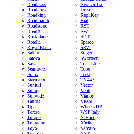
Roadboss
Replica Top
Roadcruza
Driver
Roadking
RepliKey
Roadmarch
Rial
Roadstone
RST
RoadX
RW
Rockblade
SDT
Rotalla
Sparco
Royal Black
SRW
Sailun
Steger
Satoya
Swortech
Sava
Tech Line
Seamtyre
Topu
Sonix
Trebl
Starmaxx
TY447
Sunfull
Vector
Sunny
Venti
Sunwide
Vianor
Taurus
Vissol
Tigar
Wheels UP
Torero
WSP Italy
Torque
X-Race
Tourador
X'trike
Toyo
Yamato
Tracmax
YST