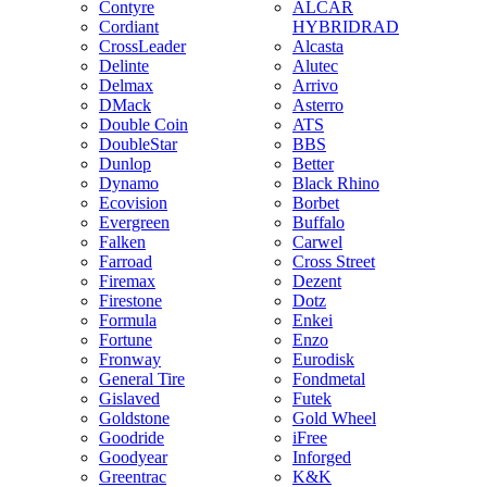
Contyre
ALCAR
Cordiant
HYBRIDRAD
CrossLeader
Alcasta
Delinte
Alutec
Delmax
Arrivo
DMack
Asterro
Double Coin
ATS
DoubleStar
BBS
Dunlop
Better
Dynamo
Black Rhino
Ecovision
Borbet
Evergreen
Buffalo
Falken
Carwel
Farroad
Cross Street
Firemax
Dezent
Firestone
Dotz
Formula
Enkei
Fortune
Enzo
Fronway
Eurodisk
General Tire
Fondmetal
Gislaved
Futek
Goldstone
Gold Wheel
Goodride
iFree
Goodyear
Inforged
Greentrac
K&K