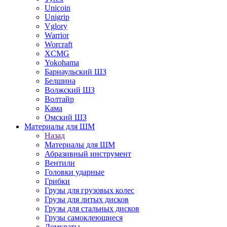
Unicoin
Unigrip
Vglory
Warrior
Worcraft
XCMG
Yokohama
Барнаульский ШЗ
Белшина
Волжский ШЗ
Волтайр
Кама
Омский ШЗ
Материалы для ШМ
Назад
Материалы для ШМ
Абразивный инструмент
Вентили
Головки ударные
Грибки
Грузы для грузовых колес
Грузы для литых дисков
Грузы для стальных дисков
Грузы самоклеющиеся
Домкраты