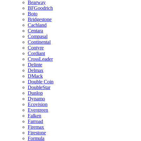
Bearway
BFGoodrich
Boto
Bridgestone
Cachland
Centara
Compasal
Continental
Contyre
Cordiant
CrossLeader
Delinte
Delmax
DMack
Double Coin
DoubleStar
Dunlop
Dynamo
Ecovision
Evergreen
Falken
Farroad
Firemax
Firestone
Formula