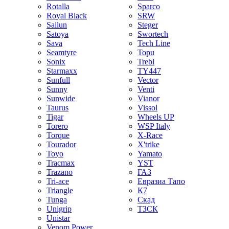
Rotalla
Sparco
Royal Black
SRW
Sailun
Steger
Satoya
Swortech
Sava
Tech Line
Seamtyre
Topu
Sonix
Trebl
Starmaxx
TY447
Sunfull
Vector
Sunny
Venti
Sunwide
Vianor
Taurus
Vissol
Tigar
Wheels UP
Torero
WSP Italy
Torque
X-Race
Tourador
X'trike
Toyo
Yamato
Tracmax
YST
Trazano
ГАЗ
Tri-ace
Евразиа Тапо
Triangle
К7
Tunga
Скад
Unigrip
ТЗСК
Unistar
Venom Power