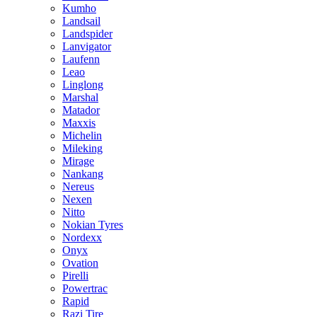
Kumho
Landsail
Landspider
Lanvigator
Laufenn
Leao
Linglong
Marshal
Matador
Maxxis
Michelin
Mileking
Mirage
Nankang
Nereus
Nexen
Nitto
Nokian Tyres
Nordexx
Onyx
Ovation
Pirelli
Powertrac
Rapid
Razi Tire