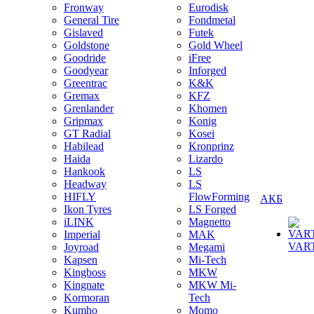
Fronway
Eurodisk
General Tire
Fondmetal
Gislaved
Futek
Goldstone
Gold Wheel
Goodride
iFree
Goodyear
Inforged
Greentrac
K&K
Gremax
KFZ
Grenlander
Khomen
Gripmax
Konig
GT Radial
Kosei
Habilead
Kronprinz
Haida
Lizardo
Hankook
LS
Headway
LS
HIFLY
FlowForming
АКБ
Ikon Tyres
LS Forged
iLINK
Magnetto
Imperial
MAK
VAR
Joyroad
Megami
Kapsen
Mi-Tech
Kingboss
MKW
Kingnate
MKW Mi-
Kormoran
Tech
Kumho
Momo