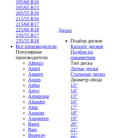
195/60 R16
195/65 R15
205/55 R16
215/55 R16
215/60 R17
225/60 R18
Диски
235/55 R17
235/55 R18
Подбор дисков
Все производители
Каталог дисков
Популярные
Подбор по
производители
параметрам
Altenzo
Тип диска
Amtel
Литые диски
Antares
Стальные диски
Aosen
Диаметр обода
Aplus
13"
Arivo
14"
Armstrong
15"
Atlander
16"
Attar
17"
Austone
18"
Autogreen
19"
Barez
20"
Bars
21"
Bearway
22"