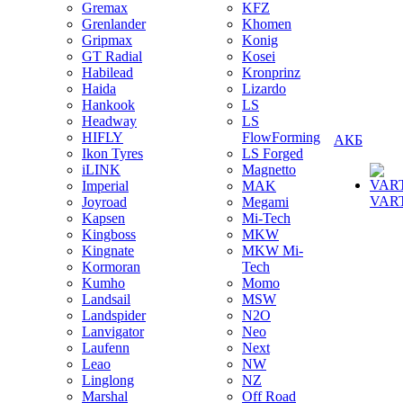
Gremax
KFZ
Grenlander
Khomen
Gripmax
Konig
GT Radial
Kosei
Habilead
Kronprinz
Haida
Lizardo
Hankook
LS
Headway
LS
HIFLY
FlowForming
АКБ
Ikon Tyres
LS Forged
iLINK
Magnetto
Imperial
MAK
VAR
Joyroad
Megami
Kapsen
Mi-Tech
Kingboss
MKW
Kingnate
MKW Mi-
Kormoran
Tech
Kumho
Momo
Landsail
MSW
Landspider
N2O
Lanvigator
Neo
Laufenn
Next
Leao
NW
Linglong
NZ
Marshal
Off Road