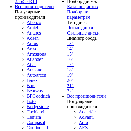
235/55 R18
Подбор дисков
Все производители
Каталог дисков
Популярные
Подбор по
производители
параметрам
Altenzo
Тип диска
Amtel
Литые диски
Antares
Стальные диски
Aosen
Диаметр обода
Aplus
13"
Arivo
14"
Armstrong
15"
Atlander
16"
Attar
17"
Austone
18"
Autogreen
19"
Barez
20"
Bars
21"
Bearway
22"
BFGoodrich
Все производители
Boto
Популярные
Bridgestone
производители
Cachland
Accuride
Centara
Advanti
Compasal
Aero
Continental
AEZ