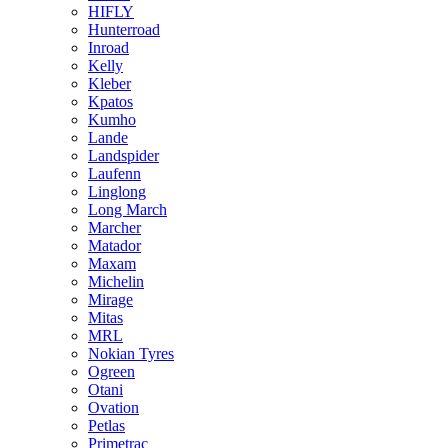
HIFLY
Hunterroad
Inroad
Kelly
Kleber
Kpatos
Kumho
Lande
Landspider
Laufenn
Linglong
Long March
Marcher
Matador
Maxam
Michelin
Mirage
Mitas
MRL
Nokian Tyres
Ogreen
Otani
Ovation
Petlas
Primetrac