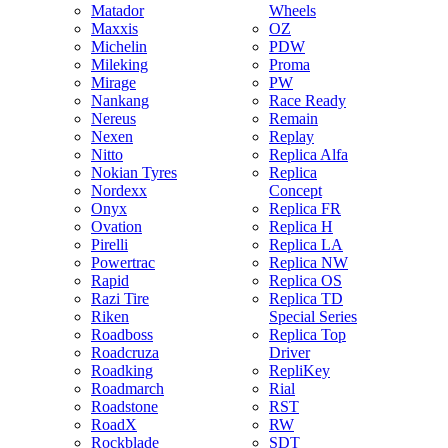
Matador
Wheels
Maxxis
OZ
Michelin
PDW
Mileking
Proma
Mirage
PW
Nankang
Race Ready
Nereus
Remain
Nexen
Replay
Nitto
Replica Alfa
Nokian Tyres
Replica
Nordexx
Concept
Onyx
Replica FR
Ovation
Replica H
Pirelli
Replica LA
Powertrac
Replica NW
Rapid
Replica OS
Razi Tire
Replica TD
Riken
Special Series
Roadboss
Replica Top
Roadcruza
Driver
Roadking
RepliKey
Roadmarch
Rial
Roadstone
RST
RoadX
RW
Rockblade
SDT