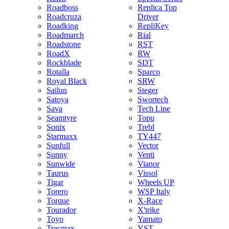
Roadboss
Replica Top
Roadcruza
Driver
Roadking
RepliKey
Roadmarch
Rial
Roadstone
RST
RoadX
RW
Rockblade
SDT
Rotalla
Sparco
Royal Black
SRW
Sailun
Steger
Satoya
Swortech
Sava
Tech Line
Seamtyre
Topu
Sonix
Trebl
Starmaxx
TY447
Sunfull
Vector
Sunny
Venti
Sunwide
Vianor
Taurus
Vissol
Tigar
Wheels UP
Torero
WSP Italy
Torque
X-Race
Tourador
X'trike
Toyo
Yamato
Tracmax
YST