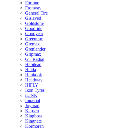
Fortune
Fronway
General Tire
Gislaved
Goldstone
Goodride
Goodyear
Greentrac
Gremax
Grenlander
Gripmax
GT Radial
Habilead
Haida
Hankook
Headway
HIFLY
Ikon Tyres
iLINK
Imperial
Joyroad
Kapsen
Kingboss
Kingnate
Kormoran