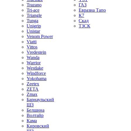
Trazano
ГАЗ
Tri-ace
Евразиа Тапо
Triangle
К7
Tunga
Скад
Unigrip
ТЗСК
Unistar
Venom Power
Viatti
Vittos
Vredestein
Wanda
Warrior
Westlake
Windforce
Yokohama
Zeetex
ZETA
Zmax
Барнаульский
ШЗ
Белшина
Волтайр
Кама
Кировский