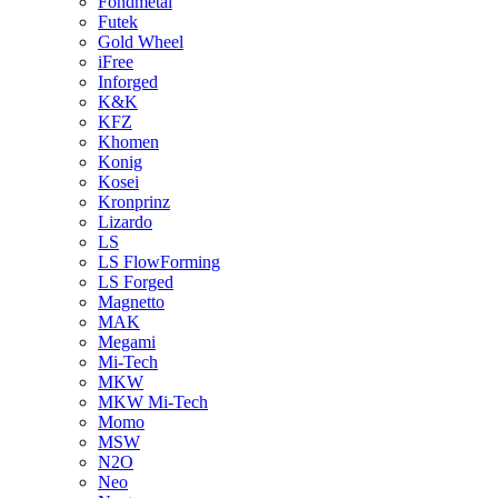
Fondmetal
Futek
Gold Wheel
iFree
Inforged
K&K
KFZ
Khomen
Konig
Kosei
Kronprinz
Lizardo
LS
LS FlowForming
LS Forged
Magnetto
MAK
Megami
Mi-Tech
MKW
MKW Mi-Tech
Momo
MSW
N2O
Neo