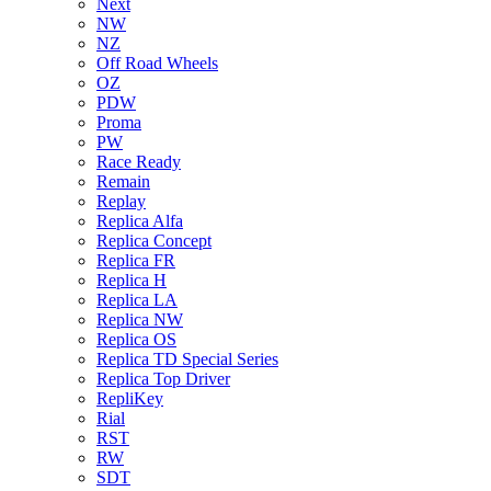
Next
NW
NZ
Off Road Wheels
OZ
PDW
Proma
PW
Race Ready
Remain
Replay
Replica Alfa
Replica Concept
Replica FR
Replica H
Replica LA
Replica NW
Replica OS
Replica TD Special Series
Replica Top Driver
RepliKey
Rial
RST
RW
SDT