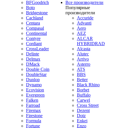
BFGoodrich
Все производители
Boto
Популярные
Bridgestone
производители
Cachland
Accuride
Centara
Advanti
Compasal
Aero
Continental
AEZ
Contyre
ALCAR
Cordiant
HYBRIDRAD
CrossLeader
Alcasta
Delinte
Alutec
Delmax
Arrivo
DMack
Asterro
Double Coin
ATS
DoubleStar
BBS
Dunlop
Better
Dynamo
Black Rhino
Ecovision
Borbet
Evergreen
Buffalo
Falken
Carwel
Farroad
Cross Street
Firemax
Dezent
Firestone
Dotz
Formula
Enkei
Fortune
Enzo