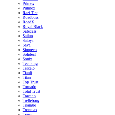
Primex
Pulmox
Razi Tire
Roadboss
RoadX
Royal Black
Safecess
Sailun
Satoya
Sava
Simpeco
Solideal
Sonix
Techking
Tercelo
Tianli
Titan
Top Trust
Tornado
Total Trust
Trazano
Trelleborg
Triangle
Tronmax
Tyrex