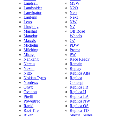
Landsail
MSW
Landspider
N2O
Lanvigator
Neo
Laufenn
Next
Leao
NW
Linglong
NZ
Marshal
Off Road
Matador
Wheels
Maxxis
OZ
Michelin
PDW
Mileking
Proma
Mirage
PW
Nankang
Race Ready
Nereus
Remain
Nexen
Replay
Nitto
Replica Alfa
Nokian Tyres
Replica
Nordexx
Concept
Onyx
Replica FR
Ovation
Replica H
Pirelli
Replica LA
Powertrac
Replica NW
Rapid
Replica OS
Razi Tire
Replica TD
Riken
Special Series