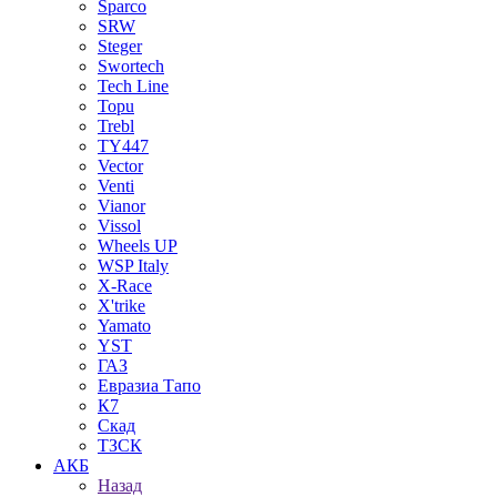
Sparco
SRW
Steger
Swortech
Tech Line
Topu
Trebl
TY447
Vector
Venti
Vianor
Vissol
Wheels UP
WSP Italy
X-Race
X'trike
Yamato
YST
ГАЗ
Евразиа Тапо
К7
Скад
ТЗСК
АКБ
Назад