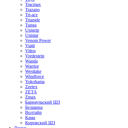
Tracmax
Trazano
Tri-ace
Triangle
Tunga
Unigrip
Unistar
Venom Power
Viatti
Vittos
Vredestein
Wanda
Warrior
Westlake
Windforce
Yokohama
Zeetex
ZETA
Zmax
Барнаульский ШЗ
Белшина
Волтайр
Кама
Кировский ШЗ
Диски