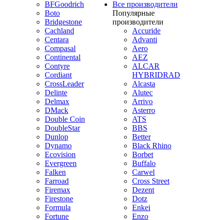
BFGoodrich
Все производители
Boto
Популярные
Bridgestone
производители
Cachland
Accuride
Centara
Advanti
Compasal
Aero
Continental
AEZ
Contyre
ALCAR
Cordiant
HYBRIDRAD
CrossLeader
Alcasta
Delinte
Alutec
Delmax
Arrivo
DMack
Asterro
Double Coin
ATS
DoubleStar
BBS
Dunlop
Better
Dynamo
Black Rhino
Ecovision
Borbet
Evergreen
Buffalo
Falken
Carwel
Farroad
Cross Street
Firemax
Dezent
Firestone
Dotz
Formula
Enkei
Fortune
Enzo