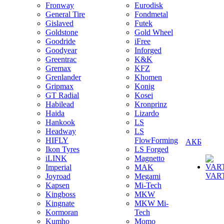
Fronway
Eurodisk
General Tire
Fondmetal
Gislaved
Futek
Goldstone
Gold Wheel
Goodride
iFree
Goodyear
Inforged
Greentrac
K&K
Gremax
KFZ
Grenlander
Khomen
Gripmax
Konig
GT Radial
Kosei
Habilead
Kronprinz
Haida
Lizardo
Hankook
LS
Headway
LS
HIFLY
FlowForming
АКБ
Ikon Tyres
LS Forged
iLINK
Magnetto
Imperial
MAK
VAR
Joyroad
Megami
Kapsen
Mi-Tech
Kingboss
MKW
Kingnate
MKW Mi-
Kormoran
Tech
Kumho
Momo