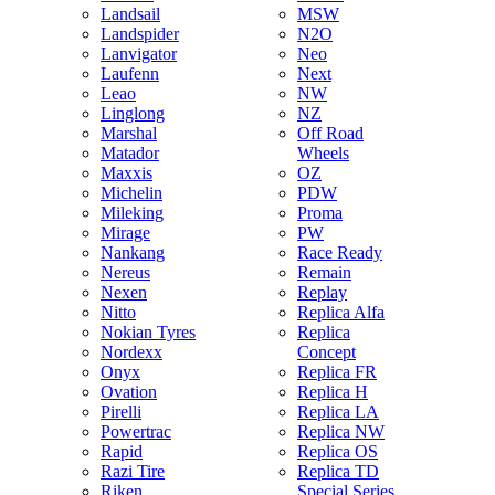
Landsail
MSW
Landspider
N2O
Lanvigator
Neo
Laufenn
Next
Leao
NW
Linglong
NZ
Marshal
Off Road
Matador
Wheels
Maxxis
OZ
Michelin
PDW
Mileking
Proma
Mirage
PW
Nankang
Race Ready
Nereus
Remain
Nexen
Replay
Nitto
Replica Alfa
Nokian Tyres
Replica
Nordexx
Concept
Onyx
Replica FR
Ovation
Replica H
Pirelli
Replica LA
Powertrac
Replica NW
Rapid
Replica OS
Razi Tire
Replica TD
Riken
Special Series