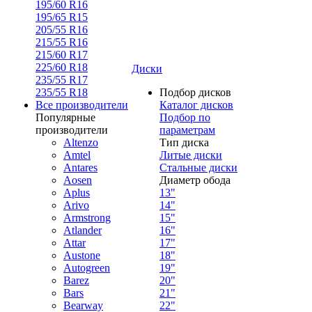
195/60 R16
195/65 R15
205/55 R16
215/55 R16
215/60 R17
225/60 R18
Диски
235/55 R17
235/55 R18
Подбор дисков
Все производители
Каталог дисков
Популярные
Подбор по
производители
параметрам
Altenzo
Тип диска
Amtel
Литые диски
Antares
Стальные диски
Aosen
Диаметр обода
Aplus
13"
Arivo
14"
Armstrong
15"
Atlander
16"
Attar
17"
Austone
18"
Autogreen
19"
Barez
20"
Bars
21"
Bearway
22"