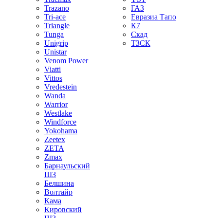
Trazano
ГАЗ
Tri-ace
Евразиа Тапо
Triangle
К7
Tunga
Скад
Unigrip
ТЗСК
Unistar
Venom Power
Viatti
Vittos
Vredestein
Wanda
Warrior
Westlake
Windforce
Yokohama
Zeetex
ZETA
Zmax
Барнаульский
ШЗ
Белшина
Волтайр
Кама
Кировский