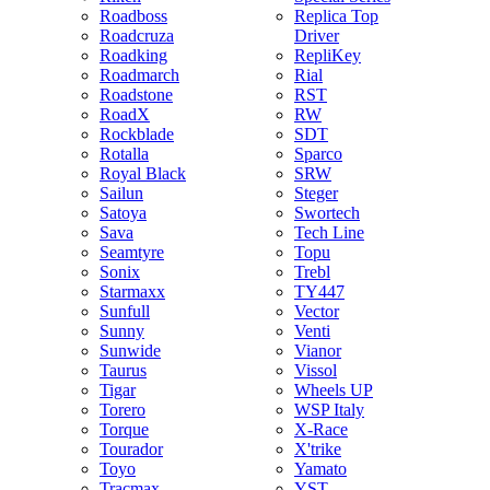
Roadboss
Replica Top
Roadcruza
Driver
Roadking
RepliKey
Roadmarch
Rial
Roadstone
RST
RoadX
RW
Rockblade
SDT
Rotalla
Sparco
Royal Black
SRW
Sailun
Steger
Satoya
Swortech
Sava
Tech Line
Seamtyre
Topu
Sonix
Trebl
Starmaxx
TY447
Sunfull
Vector
Sunny
Venti
Sunwide
Vianor
Taurus
Vissol
Tigar
Wheels UP
Torero
WSP Italy
Torque
X-Race
Tourador
X'trike
Toyo
Yamato
Tracmax
YST