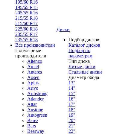
195/60 R16
195/65 R15
205/55 R16
215/55 R16
215/60 R17
225/60 R18
Диски
235/55 R17
235/55 R18
Подбор дисков
Все производители
Каталог дисков
Популярные
Подбор по
производители
параметрам
Altenzo
Тип диска
Amtel
Литые диски
Antares
Стальные диски
Aosen
Диаметр обода
Aplus
13"
Arivo
14"
Armstrong
15"
Atlander
16"
Attar
17"
Austone
18"
Autogreen
19"
Barez
20"
Bars
21"
Bearway
22"