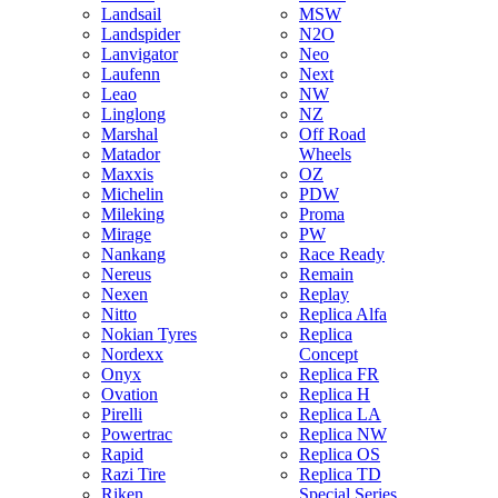
Landsail
MSW
Landspider
N2O
Lanvigator
Neo
Laufenn
Next
Leao
NW
Linglong
NZ
Marshal
Off Road
Matador
Wheels
Maxxis
OZ
Michelin
PDW
Mileking
Proma
Mirage
PW
Nankang
Race Ready
Nereus
Remain
Nexen
Replay
Nitto
Replica Alfa
Nokian Tyres
Replica
Nordexx
Concept
Onyx
Replica FR
Ovation
Replica H
Pirelli
Replica LA
Powertrac
Replica NW
Rapid
Replica OS
Razi Tire
Replica TD
Riken
Special Series