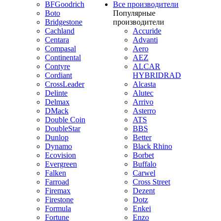
BFGoodrich
Все производители
Boto
Популярные
Bridgestone
производители
Cachland
Accuride
Centara
Advanti
Compasal
Aero
Continental
AEZ
Contyre
ALCAR
Cordiant
HYBRIDRAD
CrossLeader
Alcasta
Delinte
Alutec
Delmax
Arrivo
DMack
Asterro
Double Coin
ATS
DoubleStar
BBS
Dunlop
Better
Dynamo
Black Rhino
Ecovision
Borbet
Evergreen
Buffalo
Falken
Carwel
Farroad
Cross Street
Firemax
Dezent
Firestone
Dotz
Formula
Enkei
Fortune
Enzo