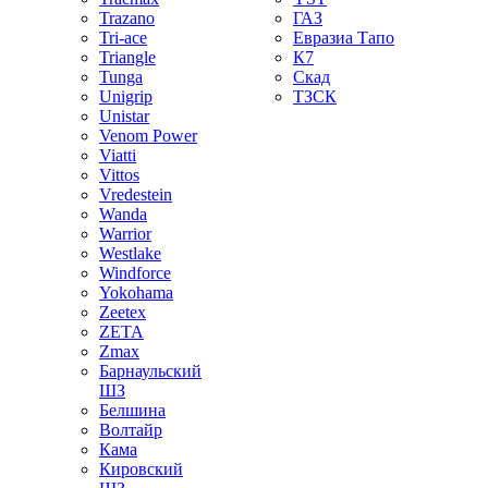
Trazano
ГАЗ
Tri-ace
Евразиа Тапо
Triangle
К7
Tunga
Скад
Unigrip
ТЗСК
Unistar
Venom Power
Viatti
Vittos
Vredestein
Wanda
Warrior
Westlake
Windforce
Yokohama
Zeetex
ZETA
Zmax
Барнаульский
ШЗ
Белшина
Волтайр
Кама
Кировский