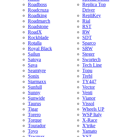
Roadboss
Replica Top
Roadcruza
Driver
Roadking
RepliKey
Roadmarch
Rial
Roadstone
RST
RoadX
RW
Rockblade
SDT
Rotalla
Sparco
Royal Black
SRW
Sailun
Steger
Satoya
Swortech
Sava
Tech Line
Seamtyre
Topu
Sonix
Trebl
Starmaxx
TY447
Sunfull
Vector
Sunny
Venti
Sunwide
Vianor
Taurus
Vissol
Tigar
Wheels UP
Torero
WSP Italy
Torque
X-Race
Tourador
X'trike
Toyo
Yamato
Tracmax
YST