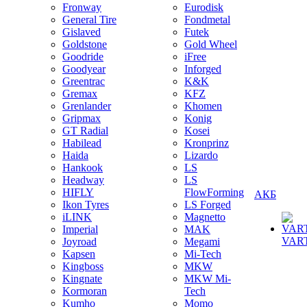
Fronway
Eurodisk
General Tire
Fondmetal
Gislaved
Futek
Goldstone
Gold Wheel
Goodride
iFree
Goodyear
Inforged
Greentrac
K&K
Gremax
KFZ
Grenlander
Khomen
Gripmax
Konig
GT Radial
Kosei
Habilead
Kronprinz
Haida
Lizardo
Hankook
LS
Headway
LS
HIFLY
FlowForming
АКБ
Ikon Tyres
LS Forged
iLINK
Magnetto
Imperial
MAK
VAR
Joyroad
Megami
Kapsen
Mi-Tech
Kingboss
MKW
Kingnate
MKW Mi-
Kormoran
Tech
Kumho
Momo