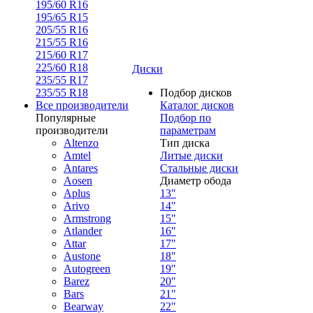
195/60 R16
195/65 R15
205/55 R16
215/55 R16
215/60 R17
225/60 R18
Диски
235/55 R17
235/55 R18
Подбор дисков
Все производители
Каталог дисков
Популярные
Подбор по
производители
параметрам
Altenzo
Тип диска
Amtel
Литые диски
Antares
Стальные диски
Aosen
Диаметр обода
Aplus
13"
Arivo
14"
Armstrong
15"
Atlander
16"
Attar
17"
Austone
18"
Autogreen
19"
Barez
20"
Bars
21"
Bearway
22"