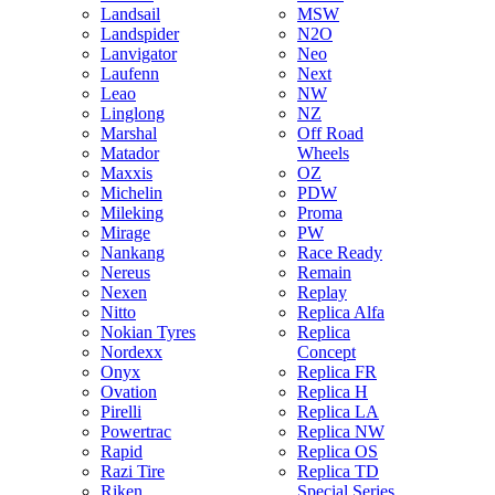
Landsail
MSW
Landspider
N2O
Lanvigator
Neo
Laufenn
Next
Leao
NW
Linglong
NZ
Marshal
Off Road
Matador
Wheels
Maxxis
OZ
Michelin
PDW
Mileking
Proma
Mirage
PW
Nankang
Race Ready
Nereus
Remain
Nexen
Replay
Nitto
Replica Alfa
Nokian Tyres
Replica
Nordexx
Concept
Onyx
Replica FR
Ovation
Replica H
Pirelli
Replica LA
Powertrac
Replica NW
Rapid
Replica OS
Razi Tire
Replica TD
Riken
Special Series