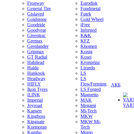
Fronway
Eurodisk
General Tire
Fondmetal
Gislaved
Futek
Goldstone
Gold Wheel
Goodride
iFree
Goodyear
Inforged
Greentrac
K&K
Gremax
KFZ
Grenlander
Khomen
Gripmax
Konig
GT Radial
Kosei
Habilead
Kronprinz
Haida
Lizardo
Hankook
LS
Headway
LS
HIFLY
FlowForming
АКБ
Ikon Tyres
LS Forged
iLINK
Magnetto
Imperial
MAK
VAR
Joyroad
Megami
Kapsen
Mi-Tech
Kingboss
MKW
Kingnate
MKW Mi-
Kormoran
Tech
Kumho
Momo