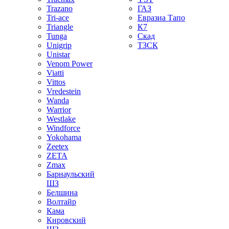
Trazano
ГАЗ
Tri-ace
Евразиа Тапо
Triangle
К7
Tunga
Скад
Unigrip
ТЗСК
Unistar
Venom Power
Viatti
Vittos
Vredestein
Wanda
Warrior
Westlake
Windforce
Yokohama
Zeetex
ZETA
Zmax
Барнаульский
ШЗ
Белшина
Волтайр
Кама
Кировский