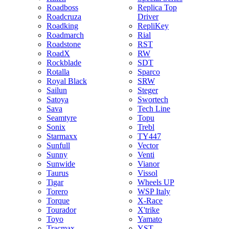
Roadboss
Replica Top
Roadcruza
Driver
Roadking
RepliKey
Roadmarch
Rial
Roadstone
RST
RoadX
RW
Rockblade
SDT
Rotalla
Sparco
Royal Black
SRW
Sailun
Steger
Satoya
Swortech
Sava
Tech Line
Seamtyre
Topu
Sonix
Trebl
Starmaxx
TY447
Sunfull
Vector
Sunny
Venti
Sunwide
Vianor
Taurus
Vissol
Tigar
Wheels UP
Torero
WSP Italy
Torque
X-Race
Tourador
X'trike
Toyo
Yamato
Tracmax
YST