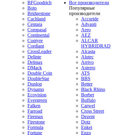
BFGoodrich
Все производители
Boto
Популярные
Bridgestone
производители
Cachland
Accuride
Centara
Advanti
Compasal
Aero
Continental
AEZ
Contyre
ALCAR
Cordiant
HYBRIDRAD
CrossLeader
Alcasta
Delinte
Alutec
Delmax
Arrivo
DMack
Asterro
Double Coin
ATS
DoubleStar
BBS
Dunlop
Better
Dynamo
Black Rhino
Ecovision
Borbet
Evergreen
Buffalo
Falken
Carwel
Farroad
Cross Street
Firemax
Dezent
Firestone
Dotz
Formula
Enkei
Fortune
Enzo