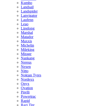
Kumho
Landsail
Landspider
Lanvigator
Laufenn
Leao
Linglong
Marshal
Matador
Maxxis
Michelin
Mileking
Mirage
Nankang
Nereus
Nexen
Nitto
Nokian Tyres
Nordexx
Onyx
Ovation
Pirelli
Powertrac
Rapid
Razi Tire