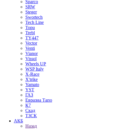
Sparco
SRW
Steger
Swortech
Tech Line
Topu
Trebl
TY447
Vector
Venti
Vianor
Vissol
Wheels UP
WSP Italy
X-Race
X'trike
Yamato
YST
ГАЗ
Евразиа Тапо
К7
Скад
ТЗСК
АКБ
Назад