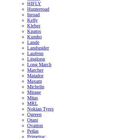
HIFLY
Hunterroad
Inroad
Kelly
Kleber
Kpatos
Kumho
Lande
Landspider
Laufenn
Linglong
Long March
Marcher
Matador
Maxam
Michelin
Mirage
Mitas
MRL
Nokian Tyres
Ogreen
Otani
Ovation
Petlas
Primetrac