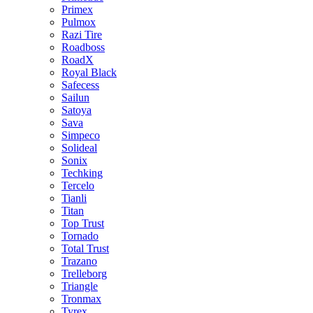
Primex
Pulmox
Razi Tire
Roadboss
RoadX
Royal Black
Safecess
Sailun
Satoya
Sava
Simpeco
Solideal
Sonix
Techking
Tercelo
Tianli
Titan
Top Trust
Tornado
Total Trust
Trazano
Trelleborg
Triangle
Tronmax
Tyrex