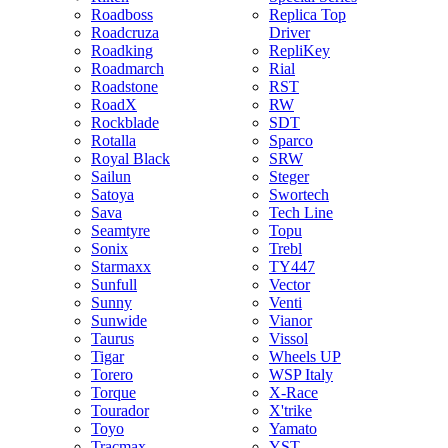
Roadboss
Replica Top
Roadcruza
Driver
Roadking
RepliKey
Roadmarch
Rial
Roadstone
RST
RoadX
RW
Rockblade
SDT
Rotalla
Sparco
Royal Black
SRW
Sailun
Steger
Satoya
Swortech
Sava
Tech Line
Seamtyre
Topu
Sonix
Trebl
Starmaxx
TY447
Sunfull
Vector
Sunny
Venti
Sunwide
Vianor
Taurus
Vissol
Tigar
Wheels UP
Torero
WSP Italy
Torque
X-Race
Tourador
X'trike
Toyo
Yamato
Tracmax
YST