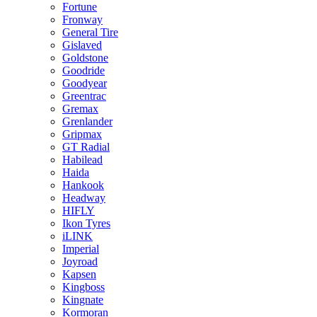
Fortune
Fronway
General Tire
Gislaved
Goldstone
Goodride
Goodyear
Greentrac
Gremax
Grenlander
Gripmax
GT Radial
Habilead
Haida
Hankook
Headway
HIFLY
Ikon Tyres
iLINK
Imperial
Joyroad
Kapsen
Kingboss
Kingnate
Kormoran