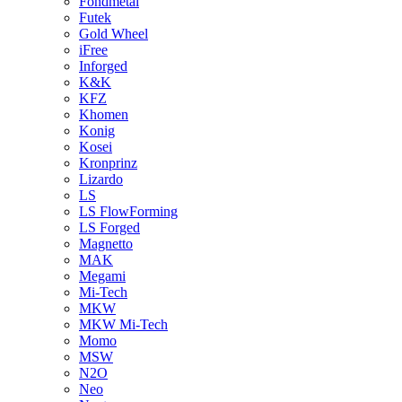
Fondmetal
Futek
Gold Wheel
iFree
Inforged
K&K
KFZ
Khomen
Konig
Kosei
Kronprinz
Lizardo
LS
LS FlowForming
LS Forged
Magnetto
MAK
Megami
Mi-Tech
MKW
MKW Mi-Tech
Momo
MSW
N2O
Neo