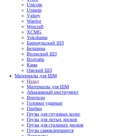
Unicoin
Unigrip
Vglory
Warrior
Worcraft
XCMG
Yokohama
Барнаульский ШЗ
Белшина
Волжский ШЗ
Волтайр
Кама
Омский ШЗ
Материалы для ШМ
Назад
Материалы для ШМ
Абразивный инструмент
Вентили
Головки ударные
Грибки
Грузы для грузовых колес
Грузы для литых дисков
Грузы для стальных дисков
Грузы самоклеющиеся
Домкраты