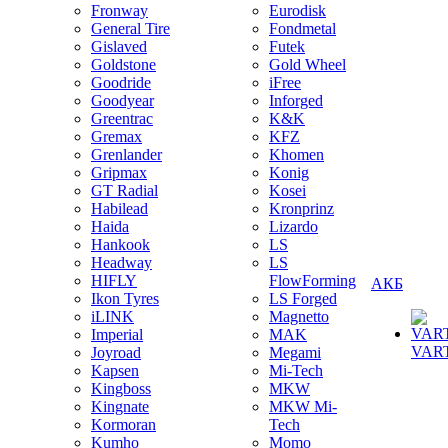
Fronway
Eurodisk
General Tire
Fondmetal
Gislaved
Futek
Goldstone
Gold Wheel
Goodride
iFree
Goodyear
Inforged
Greentrac
K&K
Gremax
KFZ
Grenlander
Khomen
Gripmax
Konig
GT Radial
Kosei
Habilead
Kronprinz
Haida
Lizardo
Hankook
LS
Headway
LS
HIFLY
FlowForming
АКБ
Ikon Tyres
LS Forged
iLINK
Magnetto
Imperial
MAK
VAR
Joyroad
Megami
Kapsen
Mi-Tech
Kingboss
MKW
Kingnate
MKW Mi-
Kormoran
Tech
Kumho
Momo