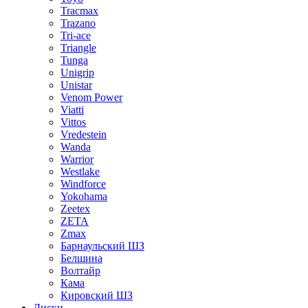
Tracmax
Trazano
Tri-ace
Triangle
Tunga
Unigrip
Unistar
Venom Power
Viatti
Vittos
Vredestein
Wanda
Warrior
Westlake
Windforce
Yokohama
Zeetex
ZETA
Zmax
Барнаульский ШЗ
Белшина
Волтайр
Кама
Кировский ШЗ
Диски