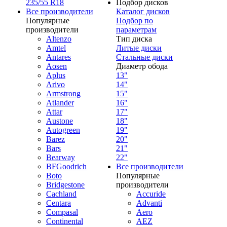
235/55 R18
Подбор дисков
Все производители
Каталог дисков
Популярные
Подбор по
производители
параметрам
Altenzo
Тип диска
Amtel
Литые диски
Antares
Стальные диски
Aosen
Диаметр обода
Aplus
13"
Arivo
14"
Armstrong
15"
Atlander
16"
Attar
17"
Austone
18"
Autogreen
19"
Barez
20"
Bars
21"
Bearway
22"
BFGoodrich
Все производители
Boto
Популярные
Bridgestone
производители
Cachland
Accuride
Centara
Advanti
Compasal
Aero
Continental
AEZ