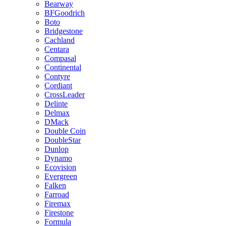
Bearway
BFGoodrich
Boto
Bridgestone
Cachland
Centara
Compasal
Continental
Contyre
Cordiant
CrossLeader
Delinte
Delmax
DMack
Double Coin
DoubleStar
Dunlop
Dynamo
Ecovision
Evergreen
Falken
Farroad
Firemax
Firestone
Formula