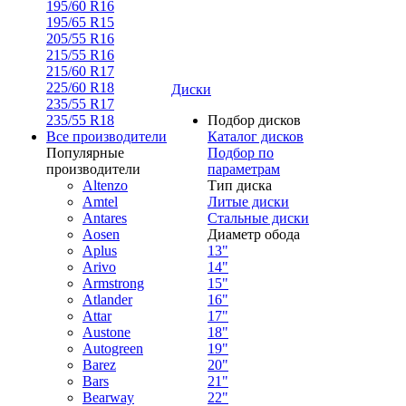
195/60 R16
195/65 R15
205/55 R16
215/55 R16
215/60 R17
225/60 R18
Диски
235/55 R17
235/55 R18
Подбор дисков
Все производители
Каталог дисков
Популярные
Подбор по
производители
параметрам
Altenzo
Тип диска
Amtel
Литые диски
Antares
Стальные диски
Aosen
Диаметр обода
Aplus
13"
Arivo
14"
Armstrong
15"
Atlander
16"
Attar
17"
Austone
18"
Autogreen
19"
Barez
20"
Bars
21"
Bearway
22"