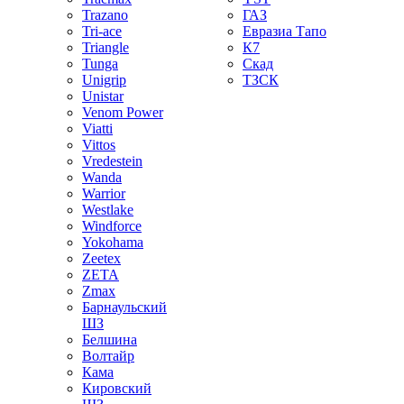
Trazano
ГАЗ
Tri-ace
Евразиа Тапо
Triangle
К7
Tunga
Скад
Unigrip
ТЗСК
Unistar
Venom Power
Viatti
Vittos
Vredestein
Wanda
Warrior
Westlake
Windforce
Yokohama
Zeetex
ZETA
Zmax
Барнаульский
ШЗ
Белшина
Волтайр
Кама
Кировский