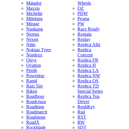
Matador
Wheels
Maxxis
OZ
Michelin
PDW
Mileking
Proma
Mirage
PW
Nankang
Race Ready
Nereus
Remain
Nexen
Replay
Nitto
Replica Alfa
Nokian Tyres
Replica
Nordexx
Concept
Onyx
Replica FR
Ovation
Replica H
Pirelli
Replica LA
Powertrac
Replica NW
Rapid
Replica OS
Razi Tire
Replica TD
Riken
Special Series
Roadboss
Replica Top
Roadcruza
Driver
Roadking
RepliKey
Roadmarch
Rial
Roadstone
RST
RoadX
RW
Rockblade
SDT