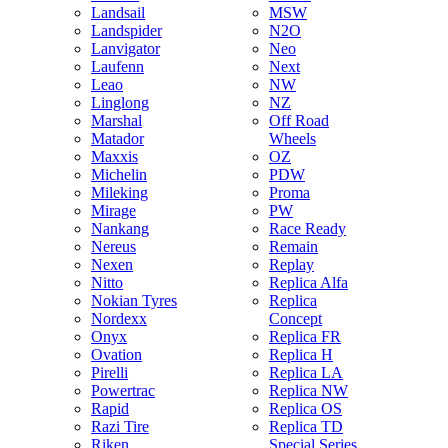
Landsail
MSW
Landspider
N2O
Lanvigator
Neo
Laufenn
Next
Leao
NW
Linglong
NZ
Marshal
Off Road
Matador
Wheels
Maxxis
OZ
Michelin
PDW
Mileking
Proma
Mirage
PW
Nankang
Race Ready
Nereus
Remain
Nexen
Replay
Nitto
Replica Alfa
Nokian Tyres
Replica
Nordexx
Concept
Onyx
Replica FR
Ovation
Replica H
Pirelli
Replica LA
Powertrac
Replica NW
Rapid
Replica OS
Razi Tire
Replica TD
Riken
Special Series