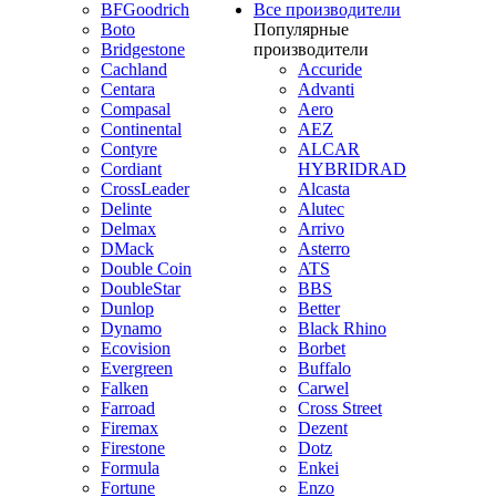
BFGoodrich
Все производители
Boto
Популярные
Bridgestone
производители
Cachland
Accuride
Centara
Advanti
Compasal
Aero
Continental
AEZ
Contyre
ALCAR
Cordiant
HYBRIDRAD
CrossLeader
Alcasta
Delinte
Alutec
Delmax
Arrivo
DMack
Asterro
Double Coin
ATS
DoubleStar
BBS
Dunlop
Better
Dynamo
Black Rhino
Ecovision
Borbet
Evergreen
Buffalo
Falken
Carwel
Farroad
Cross Street
Firemax
Dezent
Firestone
Dotz
Formula
Enkei
Fortune
Enzo