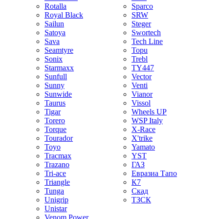
Rotalla
Sparco
Royal Black
SRW
Sailun
Steger
Satoya
Swortech
Sava
Tech Line
Seamtyre
Topu
Sonix
Trebl
Starmaxx
TY447
Sunfull
Vector
Sunny
Venti
Sunwide
Vianor
Taurus
Vissol
Tigar
Wheels UP
Torero
WSP Italy
Torque
X-Race
Tourador
X'trike
Toyo
Yamato
Tracmax
YST
Trazano
ГАЗ
Tri-ace
Евразиа Тапо
Triangle
К7
Tunga
Скад
Unigrip
ТЗСК
Unistar
Venom Power