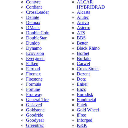
Contyre
ALCAR
Cordiant
HYBRIDRAD
CrossLeader
Alcasta
Delinte
Alutec
Delmax
Arrivo
DMack
Asterro
Double Coin
ATS
DoubleStar
BBS
Dunlop
Better
Dynamo
Black Rhino
Ecovision
Borbet
Evergreen
Buffalo
Falken
Carwel
Farroad
Cross Street
Firemax
Dezent
Firestone
Dotz
Formula
Enkei
Fortune
Enzo
Fronway
Eurodisk
General Tire
Fondmetal
Gislaved
Futek
Goldstone
Gold Wheel
Goodride
iFree
Goodyear
Inforged
Greentrac
K&K