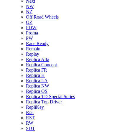
Next
NW
NZ
Off Road Wheels
OZ
PDW
Proma
PW
Race Ready
Remain
Replay
Replica Alfa
Replica Concept
Replica FR
Replica H
Replica LA
Replica NW
Replica OS
Replica TD Special Series
Replica Top Driver
RepliKey
Rial
RST
RW
SDT