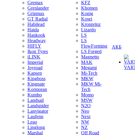
Gremax
KFZ
Grenlander
Khomen
Gripmax
Konig
GT Radial
Kosei
Habilead
Kronprinz
Haida
Lizardo
Hankook
LS
Headway
LS
HIFLY
FlowForming
АКБ
Ikon Tyres
LS Forged
iLINK
Magnetto
Imperial
MAK
VAR
Joyroad
Megami
Kapsen
Mi-Tech
Kingboss
MKW
Kingnate
MKW Mi-
Kormoran
Tech
Kumho
Momo
Landsail
MSW
Landspider
N2O
Lanvigator
Neo
Laufenn
Next
Leao
NW
Linglong
NZ
Marshal
Off Road