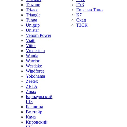
Trazano
ГАЗ
Tri-ace
Евразиа Тапо
Triangle
К7
Tunga
Скад
Unigrip
ТЗСК
Unistar
Venom Power
Viatti
Vittos
Vredestein
Wanda
Warrior
Westlake
Windforce
Yokohama
Zeetex
ZETA
Zmax
Барнаульский
ШЗ
Белшина
Волтайр
Кама
Кировский