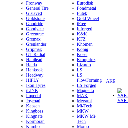
Fronway
Eurodisk
General Tire
Fondmetal
Gislaved
Futek
Goldstone
Gold Wheel
Goodride
iFree
Goodyear
Inforged
Greentrac
K&K
Gremax
KFZ
Grenlander
Khomen
Gripmax
Konig
GT Radial
Kosei
Habilead
Kronprinz
Haida
Lizardo
Hankook
LS
Headway
LS
HIFLY
FlowForming
АКБ
Ikon Tyres
LS Forged
iLINK
Magnetto
Imperial
MAK
VAR
Joyroad
Megami
Kapsen
Mi-Tech
Kingboss
MKW
Kingnate
MKW Mi-
Kormoran
Tech
Kumho
Momo