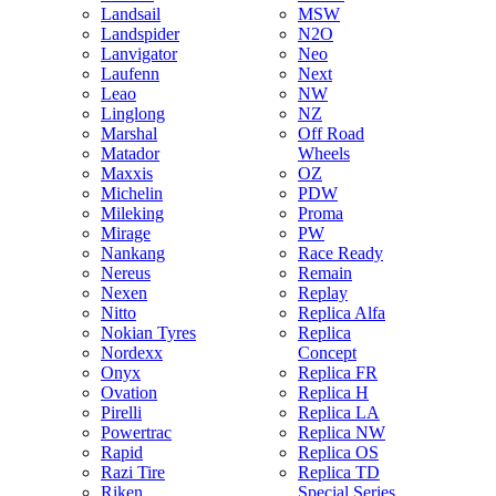
Landsail
MSW
Landspider
N2O
Lanvigator
Neo
Laufenn
Next
Leao
NW
Linglong
NZ
Marshal
Off Road
Matador
Wheels
Maxxis
OZ
Michelin
PDW
Mileking
Proma
Mirage
PW
Nankang
Race Ready
Nereus
Remain
Nexen
Replay
Nitto
Replica Alfa
Nokian Tyres
Replica
Nordexx
Concept
Onyx
Replica FR
Ovation
Replica H
Pirelli
Replica LA
Powertrac
Replica NW
Rapid
Replica OS
Razi Tire
Replica TD
Riken
Special Series