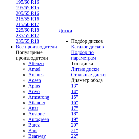
195/60 R16
195/65 R15
205/55 R16
215/55 R16
215/60 R17
225/60 R18
Диски
235/55 R17
235/55 R18
Подбор дисков
Все производители
Каталог дисков
Популярные
Подбор по
производители
параметрам
Altenzo
Тип диска
Amtel
Литые диски
Antares
Стальные диски
Aosen
Диаметр обода
Aplus
13"
Arivo
14"
Armstrong
15"
Atlander
16"
Attar
17"
Austone
18"
Autogreen
19"
Barez
20"
Bars
21"
Bearway
22"