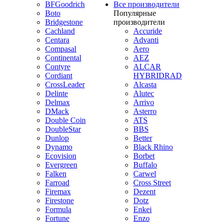
BFGoodrich
Все производители
Boto
Популярные
Bridgestone
производители
Cachland
Accuride
Centara
Advanti
Compasal
Aero
Continental
AEZ
Contyre
ALCAR
Cordiant
HYBRIDRAD
CrossLeader
Alcasta
Delinte
Alutec
Delmax
Arrivo
DMack
Asterro
Double Coin
ATS
DoubleStar
BBS
Dunlop
Better
Dynamo
Black Rhino
Ecovision
Borbet
Evergreen
Buffalo
Falken
Carwel
Farroad
Cross Street
Firemax
Dezent
Firestone
Dotz
Formula
Enkei
Fortune
Enzo