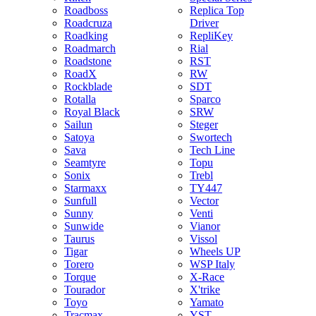
Roadboss
Replica Top
Roadcruza
Driver
Roadking
RepliKey
Roadmarch
Rial
Roadstone
RST
RoadX
RW
Rockblade
SDT
Rotalla
Sparco
Royal Black
SRW
Sailun
Steger
Satoya
Swortech
Sava
Tech Line
Seamtyre
Topu
Sonix
Trebl
Starmaxx
TY447
Sunfull
Vector
Sunny
Venti
Sunwide
Vianor
Taurus
Vissol
Tigar
Wheels UP
Torero
WSP Italy
Torque
X-Race
Tourador
X'trike
Toyo
Yamato
Tracmax
YST