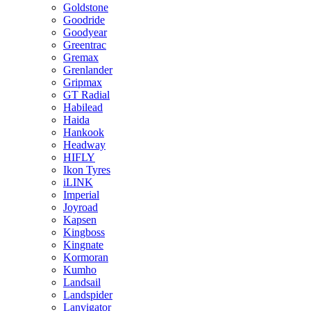
Goldstone
Goodride
Goodyear
Greentrac
Gremax
Grenlander
Gripmax
GT Radial
Habilead
Haida
Hankook
Headway
HIFLY
Ikon Tyres
iLINK
Imperial
Joyroad
Kapsen
Kingboss
Kingnate
Kormoran
Kumho
Landsail
Landspider
Lanvigator