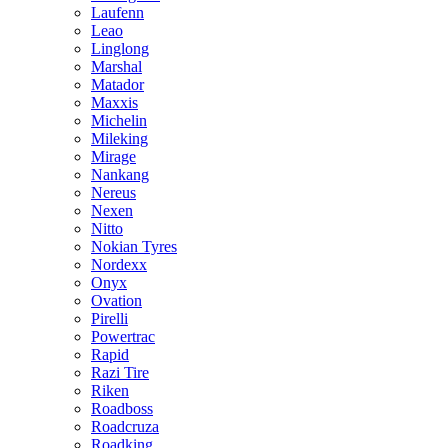
Laufenn
Leao
Linglong
Marshal
Matador
Maxxis
Michelin
Mileking
Mirage
Nankang
Nereus
Nexen
Nitto
Nokian Tyres
Nordexx
Onyx
Ovation
Pirelli
Powertrac
Rapid
Razi Tire
Riken
Roadboss
Roadcruza
Roadking