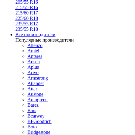
205/55 R16
215/55 R16
215/60 R17
225/60 R18
235/55 R17
235/55 R18
Все производители
Популярные производители
Altenzo
Amtel
Antares
Aosen
Aplus
Arivo
Armstrong
Atlander
Attar
Austone
Autogreen
Barez
Bars
Bearway
BFGoodrich
Boto
Bridgestone