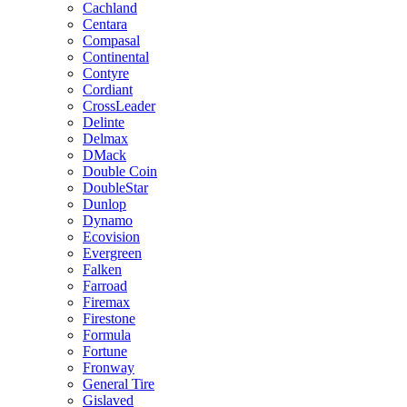
Cachland
Centara
Compasal
Continental
Contyre
Cordiant
CrossLeader
Delinte
Delmax
DMack
Double Coin
DoubleStar
Dunlop
Dynamo
Ecovision
Evergreen
Falken
Farroad
Firemax
Firestone
Formula
Fortune
Fronway
General Tire
Gislaved