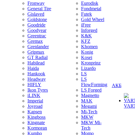
Fronway
Eurodisk
General Tire
Fondmetal
Gislaved
Futek
Goldstone
Gold Wheel
Goodride
iFree
Goodyear
Inforged
Greentrac
K&K
Gremax
KFZ
Grenlander
Khomen
Gripmax
Konig
GT Radial
Kosei
Habilead
Kronprinz
Haida
Lizardo
Hankook
LS
Headway
LS
HIFLY
FlowForming
АКБ
Ikon Tyres
LS Forged
iLINK
Magnetto
Imperial
MAK
VAR
Joyroad
Megami
Kapsen
Mi-Tech
Kingboss
MKW
Kingnate
MKW Mi-
Kormoran
Tech
Kumho
Momo