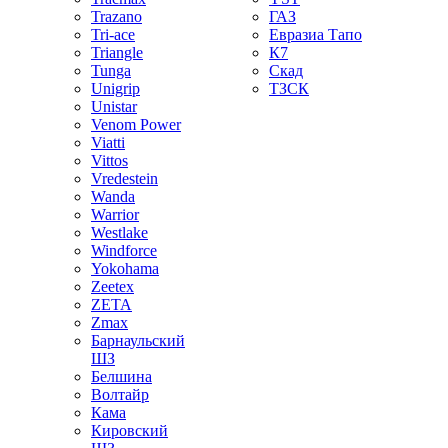
Trazano
ГАЗ
Tri-ace
Евразиа Тапо
Triangle
К7
Tunga
Скад
Unigrip
ТЗСК
Unistar
Venom Power
Viatti
Vittos
Vredestein
Wanda
Warrior
Westlake
Windforce
Yokohama
Zeetex
ZETA
Zmax
Барнаульский
ШЗ
Белшина
Волтайр
Кама
Кировский