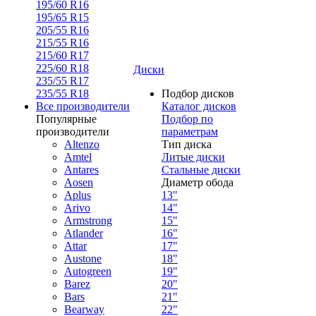
195/60 R16
195/65 R15
205/55 R16
215/55 R16
215/60 R17
225/60 R18
Диски
235/55 R17
235/55 R18
Подбор дисков
Все производители
Каталог дисков
Популярные
Подбор по
производители
параметрам
Altenzo
Тип диска
Amtel
Литые диски
Antares
Стальные диски
Aosen
Диаметр обода
Aplus
13"
Arivo
14"
Armstrong
15"
Atlander
16"
Attar
17"
Austone
18"
Autogreen
19"
Barez
20"
Bars
21"
Bearway
22"