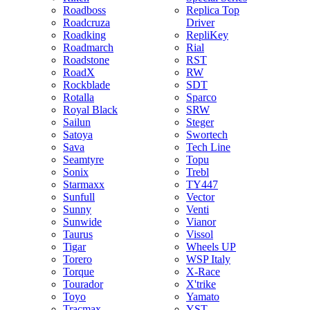
Roadboss
Replica Top
Roadcruza
Driver
Roadking
RepliKey
Roadmarch
Rial
Roadstone
RST
RoadX
RW
Rockblade
SDT
Rotalla
Sparco
Royal Black
SRW
Sailun
Steger
Satoya
Swortech
Sava
Tech Line
Seamtyre
Topu
Sonix
Trebl
Starmaxx
TY447
Sunfull
Vector
Sunny
Venti
Sunwide
Vianor
Taurus
Vissol
Tigar
Wheels UP
Torero
WSP Italy
Torque
X-Race
Tourador
X'trike
Toyo
Yamato
Tracmax
YST