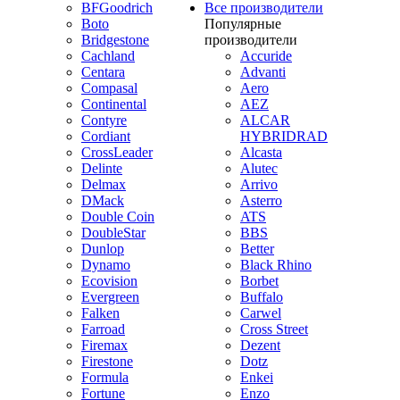
BFGoodrich
Все производители
Boto
Популярные
Bridgestone
производители
Cachland
Accuride
Centara
Advanti
Compasal
Aero
Continental
AEZ
Contyre
ALCAR
Cordiant
HYBRIDRAD
CrossLeader
Alcasta
Delinte
Alutec
Delmax
Arrivo
DMack
Asterro
Double Coin
ATS
DoubleStar
BBS
Dunlop
Better
Dynamo
Black Rhino
Ecovision
Borbet
Evergreen
Buffalo
Falken
Carwel
Farroad
Cross Street
Firemax
Dezent
Firestone
Dotz
Formula
Enkei
Fortune
Enzo