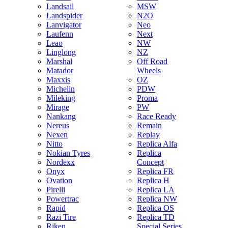
Landsail
MSW
Landspider
N2O
Lanvigator
Neo
Laufenn
Next
Leao
NW
Linglong
NZ
Marshal
Off Road
Matador
Wheels
Maxxis
OZ
Michelin
PDW
Mileking
Proma
Mirage
PW
Nankang
Race Ready
Nereus
Remain
Nexen
Replay
Nitto
Replica Alfa
Nokian Tyres
Replica
Nordexx
Concept
Onyx
Replica FR
Ovation
Replica H
Pirelli
Replica LA
Powertrac
Replica NW
Rapid
Replica OS
Razi Tire
Replica TD
Riken
Special Series