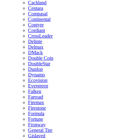
Cachland
Centara
Compasal
Continental
Contyre
Cordiant
CrossLeader
Delinte
Delmax
DMack
Double Coin
DoubleStar
Dunlop
Dynamo
Ecovision
Evergreen
Falken
Farroad
Firemax
Firestone
Formula
Fortune
Fronway
General Tire
Gislaved