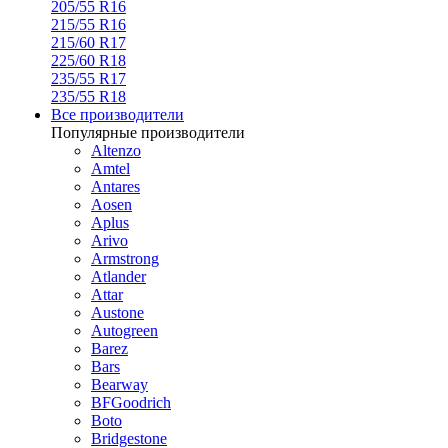
205/55 R16
215/55 R16
215/60 R17
225/60 R18
235/55 R17
235/55 R18
Все производители
Популярные производители
Altenzo
Amtel
Antares
Aosen
Aplus
Arivo
Armstrong
Atlander
Attar
Austone
Autogreen
Barez
Bars
Bearway
BFGoodrich
Boto
Bridgestone