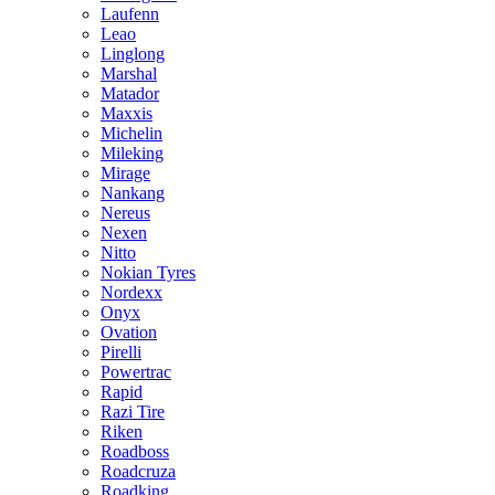
Laufenn
Leao
Linglong
Marshal
Matador
Maxxis
Michelin
Mileking
Mirage
Nankang
Nereus
Nexen
Nitto
Nokian Tyres
Nordexx
Onyx
Ovation
Pirelli
Powertrac
Rapid
Razi Tire
Riken
Roadboss
Roadcruza
Roadking