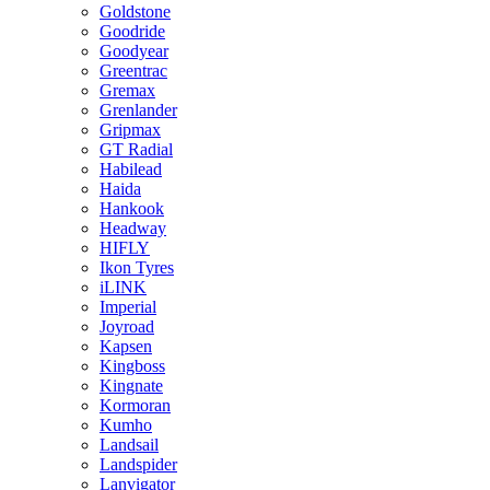
Goldstone
Goodride
Goodyear
Greentrac
Gremax
Grenlander
Gripmax
GT Radial
Habilead
Haida
Hankook
Headway
HIFLY
Ikon Tyres
iLINK
Imperial
Joyroad
Kapsen
Kingboss
Kingnate
Kormoran
Kumho
Landsail
Landspider
Lanvigator