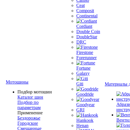
Camso
Ceat
Composit
Continental
Cordiant
Double Coin
DoubleStar
DRC
Firestone
Forerunner
Fortune
Galaxy
Мотошины
Giti
Материалы 
Подбор мотошин
Goodride
Каталог шин
Подбор по
Абраз
Goodyear
параметрам
инстр
GRI
Применение
Бездорожье
Венти
Hankook
Городские
Henan
Смешанные