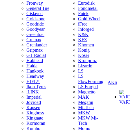
Fronway
Eurodisk
General Tire
Fondmetal
Gislaved
Futek
Goldstone
Gold Wheel
Goodride
iFree
Goodyear
Inforged
Greentrac
K&K
Gremax
KFZ
Grenlander
Khomen
Gripmax
Konig
GT Radial
Kosei
Habilead
Kronprinz
Haida
Lizardo
Hankook
LS
Headway
LS
HIFLY
FlowForming
АКБ
Ikon Tyres
LS Forged
iLINK
Magnetto
Imperial
MAK
VAR
Joyroad
Megami
Kapsen
Mi-Tech
Kingboss
MKW
Kingnate
MKW Mi-
Kormoran
Tech
Kumho
Momo