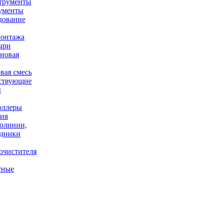
ументы
дование
онтажа
ыри
вая смесь
ствующие
ы
оллеры
ния
олинии,
одники
очистителя
тные