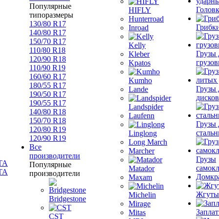
Популярные
Голов
HIFLY
типоразмеры
Hunterroad
130/80 R17
Грибк
Inroad
140/80 R17
150/70 R17
Kelly
110/80 R18
Грузы 
Kleber
120/90 R18
грузов
Kpatos
110/90 R19
160/60 R17
Kumho
180/55 R17
Грузы 
Lande
190/50 R17
дисков
190/55 R17
Landspider
140/80 R18
Laufenn
150/70 R18
Грузы 
120/80 R19
стальн
Linglong
120/90 R19
Long March
Все
Marcher
производители
Грузы
Популярные
самок
Matador
TA
производители
Домкр
Maxam
Жгуты
Michelin
Bridgestone
Mirage
Запла
Mitas
CST