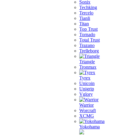
Sonix
Techking
Tercelo
Tianli
Titan
Top Trust
Tornado
Total Trust
Trazano
Trelleborg
Triangle
Tronmax
Tyrex
Unicoin
Unigrip
Vglory
Warrior
Worcraft
XCMG
Yokohama