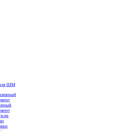
для ШМ
ивный
умент
ли