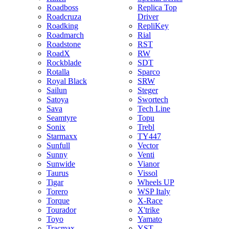
Roadboss
Replica Top
Roadcruza
Driver
Roadking
RepliKey
Roadmarch
Rial
Roadstone
RST
RoadX
RW
Rockblade
SDT
Rotalla
Sparco
Royal Black
SRW
Sailun
Steger
Satoya
Swortech
Sava
Tech Line
Seamtyre
Topu
Sonix
Trebl
Starmaxx
TY447
Sunfull
Vector
Sunny
Venti
Sunwide
Vianor
Taurus
Vissol
Tigar
Wheels UP
Torero
WSP Italy
Torque
X-Race
Tourador
X'trike
Toyo
Yamato
Tracmax
YST