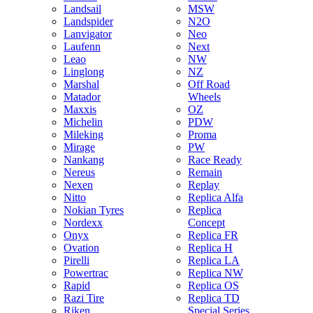
Landsail
MSW
Landspider
N2O
Lanvigator
Neo
Laufenn
Next
Leao
NW
Linglong
NZ
Marshal
Off Road
Matador
Wheels
Maxxis
OZ
Michelin
PDW
Mileking
Proma
Mirage
PW
Nankang
Race Ready
Nereus
Remain
Nexen
Replay
Nitto
Replica Alfa
Nokian Tyres
Replica
Nordexx
Concept
Onyx
Replica FR
Ovation
Replica H
Pirelli
Replica LA
Powertrac
Replica NW
Rapid
Replica OS
Razi Tire
Replica TD
Riken
Special Series