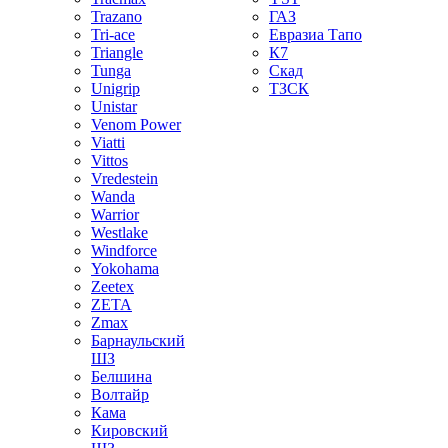
Trazano
ГАЗ
Tri-ace
Евразиа Тапо
Triangle
К7
Tunga
Скад
Unigrip
ТЗСК
Unistar
Venom Power
Viatti
Vittos
Vredestein
Wanda
Warrior
Westlake
Windforce
Yokohama
Zeetex
ZETA
Zmax
Барнаульский
ШЗ
Белшина
Волтайр
Кама
Кировский