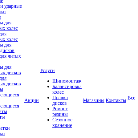
ки ударные
и
для
ых колес
для литых
Услуги
для
Шиномонтаж
ых дисков
Балансировка
колес
Правка
Все
Акции
Магазины
Контакты
дисков
леющиеся
Ремонт
аты
резины
Сезонное
хранение
тки