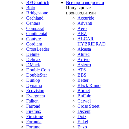
BFGoodrich
Все производители
Boto
Популярные
Bridgestone
производители
Cachland
Accuride
Centara
Advanti
Compasal
Aero
Continental
AEZ
Contyre
ALCAR
Cordiant
HYBRIDRAD
CrossLeader
Alcasta
Delinte
Alutec
Delmax
Arrivo
DMack
Asterro
Double Coin
ATS
DoubleStar
BBS
Dunlop
Better
Dynamo
Black Rhino
Ecovision
Borbet
Evergreen
Buffalo
Falken
Carwel
Farroad
Cross Street
Firemax
Dezent
Firestone
Dotz
Formula
Enkei
Fortune
Enzo