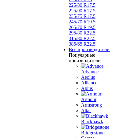
225/80 R17.5
225/90 R17.5
235/75 R17.5
245/70 R19.5
265/70 R19.5
295/80 R22.5
315/80 R22.5
385/65 R22.5
Все производители
Популярные
производители
Advance
Aeolus
Alliance
Aplus
Armour
Armstrong
Attar
Blackhawk
Bridgestone