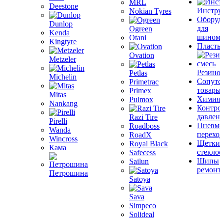
MRL
Deestone
Инстр
Nokian Tyres
Обору
Dunlop
для
Ogreen
Kenda
шином
Otani
Kingtyre
Пласт
Ovation
Metzeler
Резино
Petlas
Michelin
Сопут
Primetrac
товар
Primex
Mitas
Химия
Pulmox
Nankang
Контр
давле
Razi Tire
Pirelli
Пневм
Roadboss
Wanda
перех
RoadX
Wincross
Щетки
Royal Black
Кама
стекло
Safecess
Шипы
Sailun
ремон
Петрошина
Satoya
Sava
Simpeco
Solideal