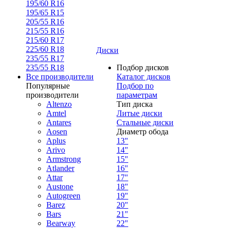
195/60 R16
195/65 R15
205/55 R16
215/55 R16
215/60 R17
225/60 R18
Диски
235/55 R17
235/55 R18
Подбор дисков
Все производители
Каталог дисков
Популярные
Подбор по
производители
параметрам
Altenzo
Тип диска
Amtel
Литые диски
Antares
Стальные диски
Aosen
Диаметр обода
Aplus
13"
Arivo
14"
Armstrong
15"
Atlander
16"
Attar
17"
Austone
18"
Autogreen
19"
Barez
20"
Bars
21"
Bearway
22"