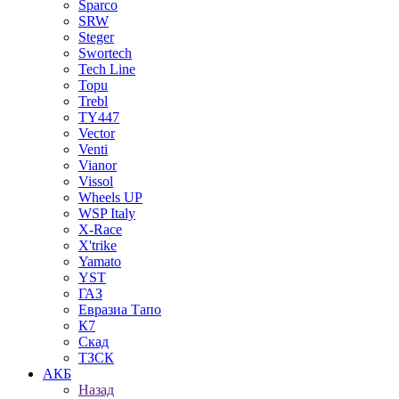
Sparco
SRW
Steger
Swortech
Tech Line
Topu
Trebl
TY447
Vector
Venti
Vianor
Vissol
Wheels UP
WSP Italy
X-Race
X'trike
Yamato
YST
ГАЗ
Евразиа Тапо
К7
Скад
ТЗСК
АКБ
Назад