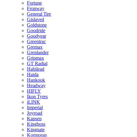
Fortune
Fronway
General Tire
Gislaved
Goldstone
Goodride
Goodyear
Greentrac
Gremax
Grenlander
Gripmax
GT Radial
Habilead
Haida
Hankook
Headway
HIFLY
Ikon Tyres
iLINK
Imperial
Joyroad
Kapsen
Kingboss
Kingnate
Kormoran