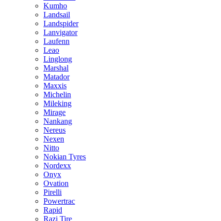
Kumho
Landsail
Landspider
Lanvigator
Laufenn
Leao
Linglong
Marshal
Matador
Maxxis
Michelin
Mileking
Mirage
Nankang
Nereus
Nexen
Nitto
Nokian Tyres
Nordexx
Onyx
Ovation
Pirelli
Powertrac
Rapid
Razi Tire