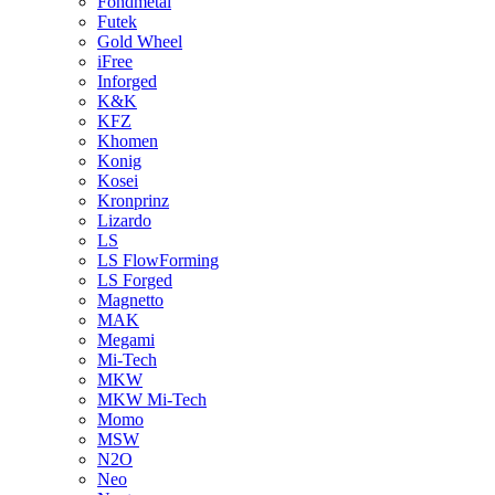
Fondmetal
Futek
Gold Wheel
iFree
Inforged
K&K
KFZ
Khomen
Konig
Kosei
Kronprinz
Lizardo
LS
LS FlowForming
LS Forged
Magnetto
MAK
Megami
Mi-Tech
MKW
MKW Mi-Tech
Momo
MSW
N2O
Neo