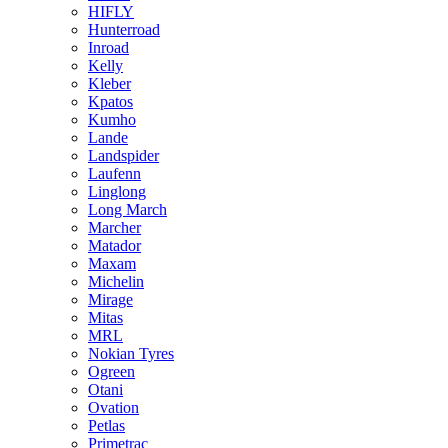
HIFLY
Hunterroad
Inroad
Kelly
Kleber
Kpatos
Kumho
Lande
Landspider
Laufenn
Linglong
Long March
Marcher
Matador
Maxam
Michelin
Mirage
Mitas
MRL
Nokian Tyres
Ogreen
Otani
Ovation
Petlas
Primetrac