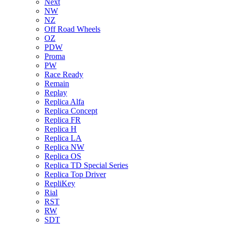
Next
NW
NZ
Off Road Wheels
OZ
PDW
Proma
PW
Race Ready
Remain
Replay
Replica Alfa
Replica Concept
Replica FR
Replica H
Replica LA
Replica NW
Replica OS
Replica TD Special Series
Replica Top Driver
RepliKey
Rial
RST
RW
SDT