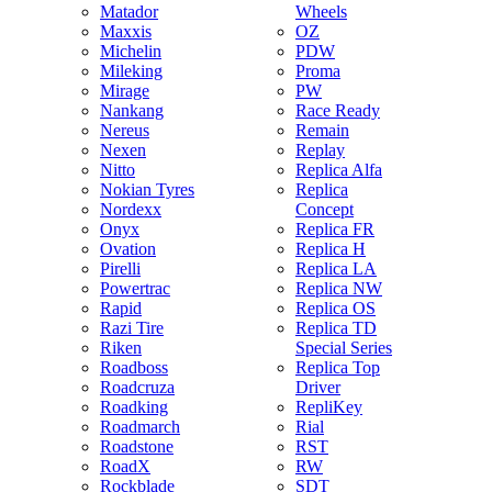
Matador
Wheels
Maxxis
OZ
Michelin
PDW
Mileking
Proma
Mirage
PW
Nankang
Race Ready
Nereus
Remain
Nexen
Replay
Nitto
Replica Alfa
Nokian Tyres
Replica
Nordexx
Concept
Onyx
Replica FR
Ovation
Replica H
Pirelli
Replica LA
Powertrac
Replica NW
Rapid
Replica OS
Razi Tire
Replica TD
Riken
Special Series
Roadboss
Replica Top
Roadcruza
Driver
Roadking
RepliKey
Roadmarch
Rial
Roadstone
RST
RoadX
RW
Rockblade
SDT