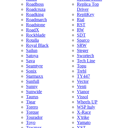
Roadboss
Replica Top
Roadcruza
Driver
Roadking
RepliKey
Roadmarch
Rial
Roadstone
RST
RoadX
RW
Rockblade
SDT
Rotalla
Sparco
Royal Black
SRW
Sailun
Steger
Satoya
Swortech
Sava
Tech Line
Seamtyre
Topu
Sonix
Trebl
Starmaxx
TY447
Sunfull
Vector
Sunny
Venti
Sunwide
Vianor
Taurus
Vissol
Tigar
Wheels UP
Torero
WSP Italy
Torque
X-Race
Tourador
X'trike
Toyo
Yamato
Tracmax
YST