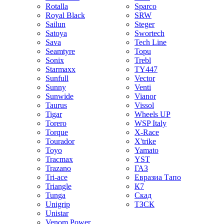
Rotalla
Sparco
Royal Black
SRW
Sailun
Steger
Satoya
Swortech
Sava
Tech Line
Seamtyre
Topu
Sonix
Trebl
Starmaxx
TY447
Sunfull
Vector
Sunny
Venti
Sunwide
Vianor
Taurus
Vissol
Tigar
Wheels UP
Torero
WSP Italy
Torque
X-Race
Tourador
X'trike
Toyo
Yamato
Tracmax
YST
Trazano
ГАЗ
Tri-ace
Евразиа Тапо
Triangle
К7
Tunga
Скад
Unigrip
ТЗСК
Unistar
Venom Power