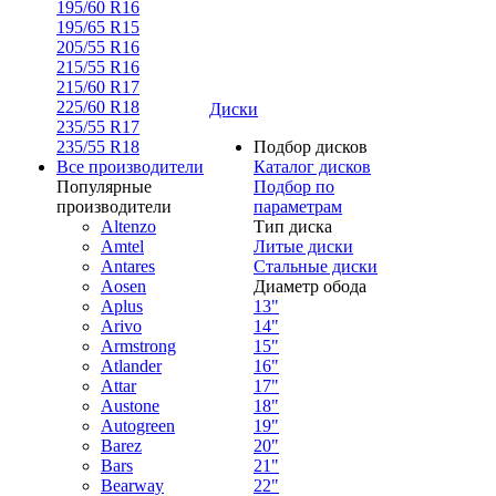
195/60 R16
195/65 R15
205/55 R16
215/55 R16
215/60 R17
225/60 R18
Диски
235/55 R17
235/55 R18
Подбор дисков
Все производители
Каталог дисков
Популярные
Подбор по
производители
параметрам
Altenzo
Тип диска
Amtel
Литые диски
Antares
Стальные диски
Aosen
Диаметр обода
Aplus
13"
Arivo
14"
Armstrong
15"
Atlander
16"
Attar
17"
Austone
18"
Autogreen
19"
Barez
20"
Bars
21"
Bearway
22"