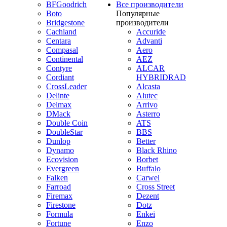
BFGoodrich
Все производители
Boto
Популярные
Bridgestone
производители
Cachland
Accuride
Centara
Advanti
Compasal
Aero
Continental
AEZ
Contyre
ALCAR
Cordiant
HYBRIDRAD
CrossLeader
Alcasta
Delinte
Alutec
Delmax
Arrivo
DMack
Asterro
Double Coin
ATS
DoubleStar
BBS
Dunlop
Better
Dynamo
Black Rhino
Ecovision
Borbet
Evergreen
Buffalo
Falken
Carwel
Farroad
Cross Street
Firemax
Dezent
Firestone
Dotz
Formula
Enkei
Fortune
Enzo