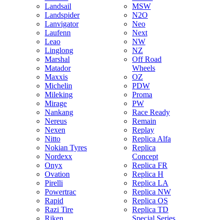
Landsail
MSW
Landspider
N2O
Lanvigator
Neo
Laufenn
Next
Leao
NW
Linglong
NZ
Marshal
Off Road
Matador
Wheels
Maxxis
OZ
Michelin
PDW
Mileking
Proma
Mirage
PW
Nankang
Race Ready
Nereus
Remain
Nexen
Replay
Nitto
Replica Alfa
Nokian Tyres
Replica
Nordexx
Concept
Onyx
Replica FR
Ovation
Replica H
Pirelli
Replica LA
Powertrac
Replica NW
Rapid
Replica OS
Razi Tire
Replica TD
Riken
Special Series