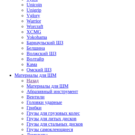
Unicoin
Unigrip
Vglory
Warrior
Worcraft
XCMG
Yokohama
Барнаульский ШЗ
Белшина
Волжский ШЗ
Волтайр
Кама
Омский ШЗ
Материалы для ШМ
Назад
Материалы для ШМ
Абразивный инструмент
Вентили
Головки ударные
Грибки
Грузы для грузовых колес
Грузы для литых дисков
Грузы для стальных дисков
Грузы самоклеющиеся
Домкраты