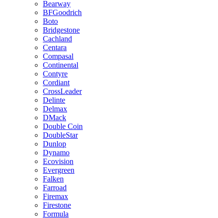
Bearway
BFGoodrich
Boto
Bridgestone
Cachland
Centara
Compasal
Continental
Contyre
Cordiant
CrossLeader
Delinte
Delmax
DMack
Double Coin
DoubleStar
Dunlop
Dynamo
Ecovision
Evergreen
Falken
Farroad
Firemax
Firestone
Formula