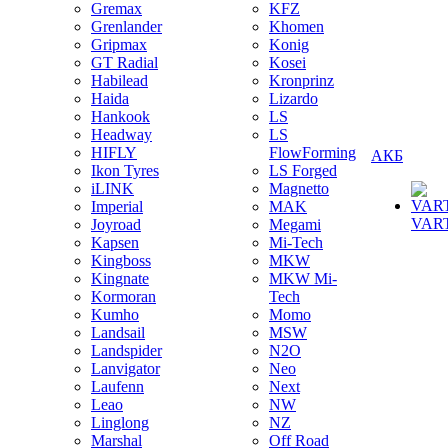
Gremax
KFZ
Grenlander
Khomen
Gripmax
Konig
GT Radial
Kosei
Habilead
Kronprinz
Haida
Lizardo
Hankook
LS
Headway
LS
HIFLY
FlowForming
АКБ
Ikon Tyres
LS Forged
iLINK
Magnetto
Imperial
MAK
VAR
Joyroad
Megami
Kapsen
Mi-Tech
Kingboss
MKW
Kingnate
MKW Mi-
Kormoran
Tech
Kumho
Momo
Landsail
MSW
Landspider
N2O
Lanvigator
Neo
Laufenn
Next
Leao
NW
Linglong
NZ
Marshal
Off Road