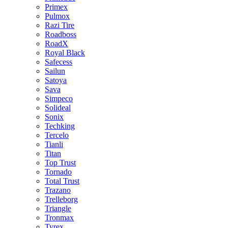
Primex
Pulmox
Razi Tire
Roadboss
RoadX
Royal Black
Safecess
Sailun
Satoya
Sava
Simpeco
Solideal
Sonix
Techking
Tercelo
Tianli
Titan
Top Trust
Tornado
Total Trust
Trazano
Trelleborg
Triangle
Tronmax
Tyrex