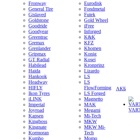
Fronway
Eurodisk
General Tire
Fondmetal
Gislaved
Futek
Goldstone
Gold Wheel
Goodride
iFree
Goodyear
Inforged
Greentrac
K&K
Gremax
KFZ
Grenlander
Khomen
Gripmax
Konig
GT Radial
Kosei
Habilead
Kronprinz
Haida
Lizardo
Hankook
LS
Headway
LS
HIFLY
FlowForming
АКБ
Ikon Tyres
LS Forged
iLINK
Magnetto
Imperial
MAK
VAR
Joyroad
Megami
Kapsen
Mi-Tech
Kingboss
MKW
Kingnate
MKW Mi-
Kormoran
Tech
Kumho
Momo