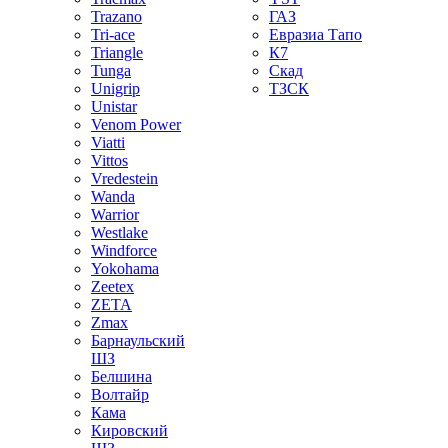
Trazano
ГАЗ
Tri-ace
Евразиа Тапо
Triangle
К7
Tunga
Скад
Unigrip
ТЗСК
Unistar
Venom Power
Viatti
Vittos
Vredestein
Wanda
Warrior
Westlake
Windforce
Yokohama
Zeetex
ZETA
Zmax
Барнаульский
ШЗ
Белшина
Волтайр
Кама
Кировский