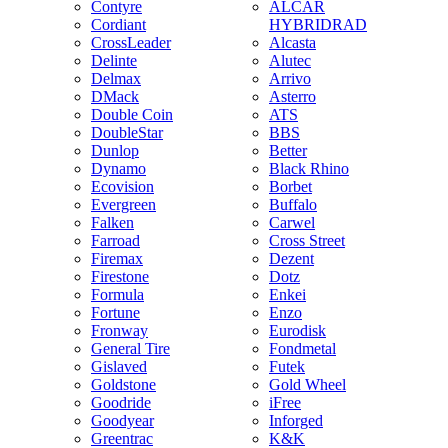
Contyre
ALCAR
Cordiant
HYBRIDRAD
CrossLeader
Alcasta
Delinte
Alutec
Delmax
Arrivo
DMack
Asterro
Double Coin
ATS
DoubleStar
BBS
Dunlop
Better
Dynamo
Black Rhino
Ecovision
Borbet
Evergreen
Buffalo
Falken
Carwel
Farroad
Cross Street
Firemax
Dezent
Firestone
Dotz
Formula
Enkei
Fortune
Enzo
Fronway
Eurodisk
General Tire
Fondmetal
Gislaved
Futek
Goldstone
Gold Wheel
Goodride
iFree
Goodyear
Inforged
Greentrac
K&K