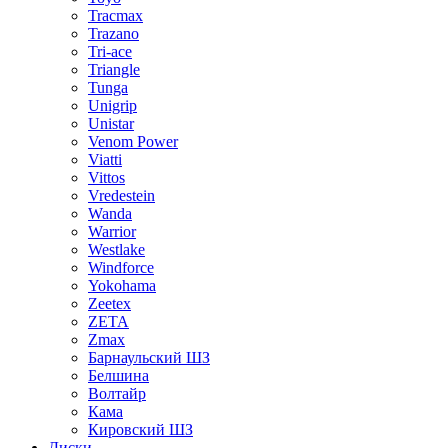
Tracmax
Trazano
Tri-ace
Triangle
Tunga
Unigrip
Unistar
Venom Power
Viatti
Vittos
Vredestein
Wanda
Warrior
Westlake
Windforce
Yokohama
Zeetex
ZETA
Zmax
Барнаульский ШЗ
Белшина
Волтайр
Кама
Кировский ШЗ
Диски