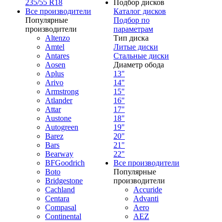
235/55 R18
Подбор дисков
Все производители
Каталог дисков
Популярные
Подбор по
производители
параметрам
Altenzo
Тип диска
Amtel
Литые диски
Antares
Стальные диски
Aosen
Диаметр обода
Aplus
13"
Arivo
14"
Armstrong
15"
Atlander
16"
Attar
17"
Austone
18"
Autogreen
19"
Barez
20"
Bars
21"
Bearway
22"
BFGoodrich
Все производители
Boto
Популярные
Bridgestone
производители
Cachland
Accuride
Centara
Advanti
Compasal
Aero
Continental
AEZ