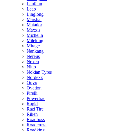
Laufenn
Leao
Linglong
Marshal
Matador
Maxxis
Michelin
Mileking
Mirage
Nankang
Nereus
Nexen
Nitto
Nokian Tyres
Nordexx
Onyx
Ovation
Pirelli
Powertrac
Rapid
Razi Tire
Riken
Roadboss
Roadcruza
Roadking