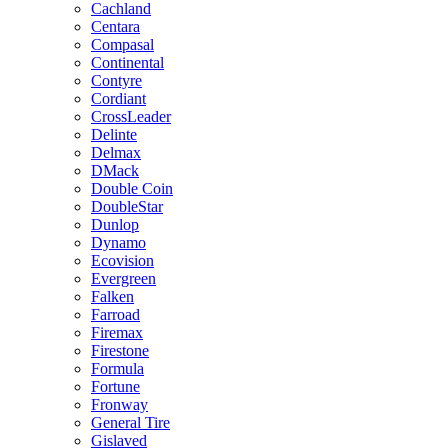
Cachland
Centara
Compasal
Continental
Contyre
Cordiant
CrossLeader
Delinte
Delmax
DMack
Double Coin
DoubleStar
Dunlop
Dynamo
Ecovision
Evergreen
Falken
Farroad
Firemax
Firestone
Formula
Fortune
Fronway
General Tire
Gislaved