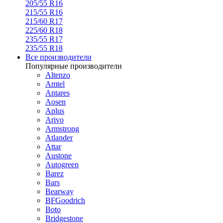
205/55 R16
215/55 R16
215/60 R17
225/60 R18
235/55 R17
235/55 R18
Все производители
Популярные производители
Altenzo
Amtel
Antares
Aosen
Aplus
Arivo
Armstrong
Atlander
Attar
Austone
Autogreen
Barez
Bars
Bearway
BFGoodrich
Boto
Bridgestone