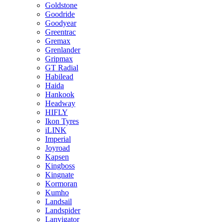
Goldstone
Goodride
Goodyear
Greentrac
Gremax
Grenlander
Gripmax
GT Radial
Habilead
Haida
Hankook
Headway
HIFLY
Ikon Tyres
iLINK
Imperial
Joyroad
Kapsen
Kingboss
Kingnate
Kormoran
Kumho
Landsail
Landspider
Lanvigator