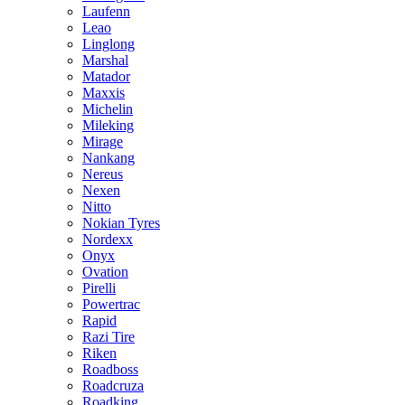
Laufenn
Leao
Linglong
Marshal
Matador
Maxxis
Michelin
Mileking
Mirage
Nankang
Nereus
Nexen
Nitto
Nokian Tyres
Nordexx
Onyx
Ovation
Pirelli
Powertrac
Rapid
Razi Tire
Riken
Roadboss
Roadcruza
Roadking