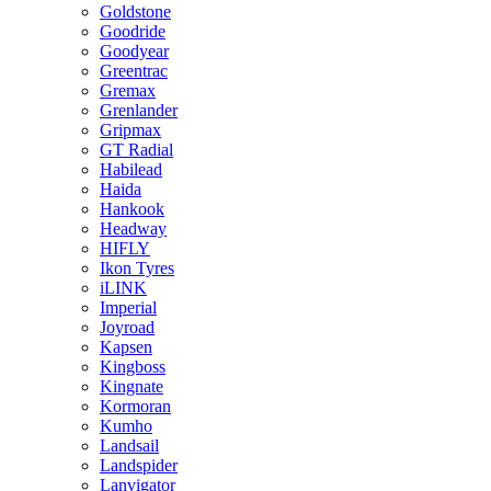
Goldstone
Goodride
Goodyear
Greentrac
Gremax
Grenlander
Gripmax
GT Radial
Habilead
Haida
Hankook
Headway
HIFLY
Ikon Tyres
iLINK
Imperial
Joyroad
Kapsen
Kingboss
Kingnate
Kormoran
Kumho
Landsail
Landspider
Lanvigator