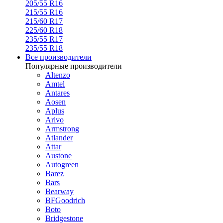
205/55 R16
215/55 R16
215/60 R17
225/60 R18
235/55 R17
235/55 R18
Все производители
Популярные производители
Altenzo
Amtel
Antares
Aosen
Aplus
Arivo
Armstrong
Atlander
Attar
Austone
Autogreen
Barez
Bars
Bearway
BFGoodrich
Boto
Bridgestone