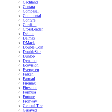
Cachland
Centara
Compasal
Continental
Contyre
Cordiant
CrossLeader
Delinte
Delmax
DMack
Double Coin
DoubleStar
Dunlop
Dynamo
Ecovision
Evergreen
Falken
Farroad
Firemax
Firestone
Formula
Fortune
Fronway
General Tire
Gislaved