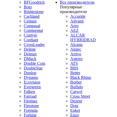
BFGoodrich
Все производители
Boto
Популярные
Bridgestone
производители
Cachland
Accuride
Centara
Advanti
Compasal
Aero
Continental
AEZ
Contyre
ALCAR
Cordiant
HYBRIDRAD
CrossLeader
Alcasta
Delinte
Alutec
Delmax
Arrivo
DMack
Asterro
Double Coin
ATS
DoubleStar
BBS
Dunlop
Better
Dynamo
Black Rhino
Ecovision
Borbet
Evergreen
Buffalo
Falken
Carwel
Farroad
Cross Street
Firemax
Dezent
Firestone
Dotz
Formula
Enkei
Fortune
Enzo