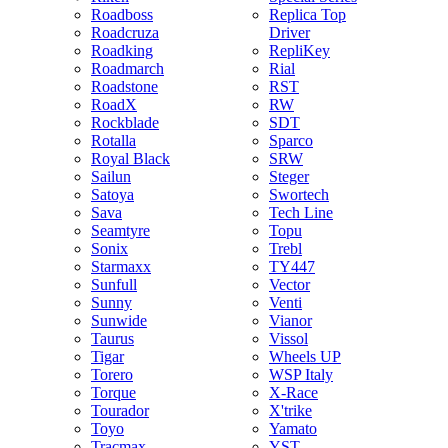
Roadboss
Replica Top
Roadcruza
Driver
Roadking
RepliKey
Roadmarch
Rial
Roadstone
RST
RoadX
RW
Rockblade
SDT
Rotalla
Sparco
Royal Black
SRW
Sailun
Steger
Satoya
Swortech
Sava
Tech Line
Seamtyre
Topu
Sonix
Trebl
Starmaxx
TY447
Sunfull
Vector
Sunny
Venti
Sunwide
Vianor
Taurus
Vissol
Tigar
Wheels UP
Torero
WSP Italy
Torque
X-Race
Tourador
X'trike
Toyo
Yamato
Tracmax
YST