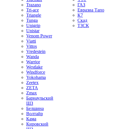
Trazano
ГАЗ
Tri-ace
Евразиа Тапо
Triangle
К7
Tunga
Скад
Unigrip
ТЗСК
Unistar
Venom Power
Viatti
Vittos
Vredestein
Wanda
Warrior
Westlake
Windforce
Yokohama
Zeetex
ZETA
Zmax
Барнаульский
ШЗ
Белшина
Волтайр
Кама
Кировский