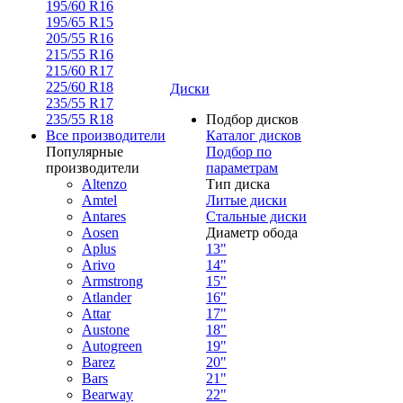
195/60 R16
195/65 R15
205/55 R16
215/55 R16
215/60 R17
225/60 R18
Диски
235/55 R17
235/55 R18
Подбор дисков
Все производители
Каталог дисков
Популярные
Подбор по
производители
параметрам
Altenzo
Тип диска
Amtel
Литые диски
Antares
Стальные диски
Aosen
Диаметр обода
Aplus
13"
Arivo
14"
Armstrong
15"
Atlander
16"
Attar
17"
Austone
18"
Autogreen
19"
Barez
20"
Bars
21"
Bearway
22"