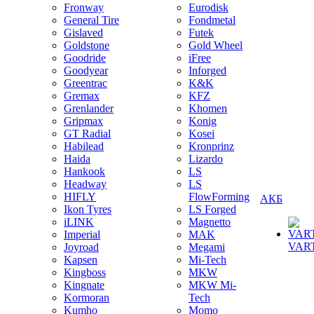
Fronway
Eurodisk
General Tire
Fondmetal
Gislaved
Futek
Goldstone
Gold Wheel
Goodride
iFree
Goodyear
Inforged
Greentrac
K&K
Gremax
KFZ
Grenlander
Khomen
Gripmax
Konig
GT Radial
Kosei
Habilead
Kronprinz
Haida
Lizardo
Hankook
LS
Headway
LS
HIFLY
FlowForming
АКБ
Ikon Tyres
LS Forged
iLINK
Magnetto
Imperial
MAK
VAR
Joyroad
Megami
Kapsen
Mi-Tech
Kingboss
MKW
Kingnate
MKW Mi-
Kormoran
Tech
Kumho
Momo