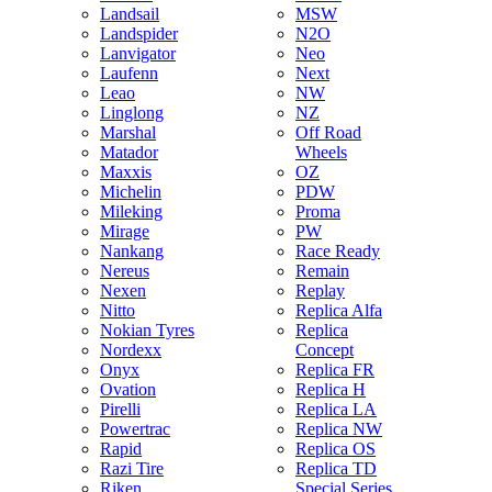
Landsail
MSW
Landspider
N2O
Lanvigator
Neo
Laufenn
Next
Leao
NW
Linglong
NZ
Marshal
Off Road
Matador
Wheels
Maxxis
OZ
Michelin
PDW
Mileking
Proma
Mirage
PW
Nankang
Race Ready
Nereus
Remain
Nexen
Replay
Nitto
Replica Alfa
Nokian Tyres
Replica
Nordexx
Concept
Onyx
Replica FR
Ovation
Replica H
Pirelli
Replica LA
Powertrac
Replica NW
Rapid
Replica OS
Razi Tire
Replica TD
Riken
Special Series