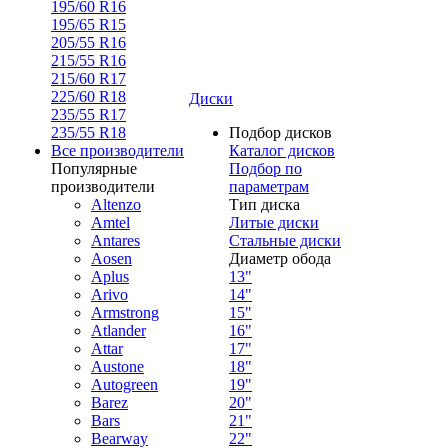
195/60 R16
195/65 R15
205/55 R16
215/55 R16
215/60 R17
225/60 R18
Диски
235/55 R17
235/55 R18
Подбор дисков
Все производители
Каталог дисков
Популярные
Подбор по
производители
параметрам
Altenzo
Тип диска
Amtel
Литые диски
Antares
Стальные диски
Aosen
Диаметр обода
Aplus
13"
Arivo
14"
Armstrong
15"
Atlander
16"
Attar
17"
Austone
18"
Autogreen
19"
Barez
20"
Bars
21"
Bearway
22"