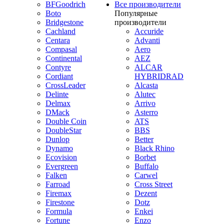
BFGoodrich
Все производители
Boto
Популярные
Bridgestone
производители
Cachland
Accuride
Centara
Advanti
Compasal
Aero
Continental
AEZ
Contyre
ALCAR
Cordiant
HYBRIDRAD
CrossLeader
Alcasta
Delinte
Alutec
Delmax
Arrivo
DMack
Asterro
Double Coin
ATS
DoubleStar
BBS
Dunlop
Better
Dynamo
Black Rhino
Ecovision
Borbet
Evergreen
Buffalo
Falken
Carwel
Farroad
Cross Street
Firemax
Dezent
Firestone
Dotz
Formula
Enkei
Fortune
Enzo