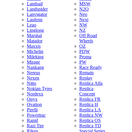
Landsail
MSW
Landspider
N2O
Lanvigator
Neo
Laufenn
Next
Leao
NW
Linglong
NZ
Marshal
Off Road
Matador
Wheels
Maxxis
OZ
Michelin
PDW
Mileking
Proma
Mirage
PW
Nankang
Race Ready
Nereus
Remain
Nexen
Replay
Nitto
Replica Alfa
Nokian Tyres
Replica
Nordexx
Concept
Onyx
Replica FR
Ovation
Replica H
Pirelli
Replica LA
Powertrac
Replica NW
Rapid
Replica OS
Razi Tire
Replica TD
Riken
Special Series