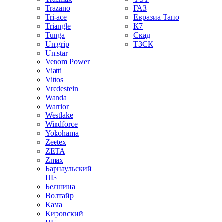
Trazano
ГАЗ
Tri-ace
Евразиа Тапо
Triangle
К7
Tunga
Скад
Unigrip
ТЗСК
Unistar
Venom Power
Viatti
Vittos
Vredestein
Wanda
Warrior
Westlake
Windforce
Yokohama
Zeetex
ZETA
Zmax
Барнаульский
ШЗ
Белшина
Волтайр
Кама
Кировский