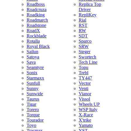
Roadboss
Replica Top
Roadcruza
Driver
Roadking
RepliKey
Roadmarch
Rial
Roadstone
RST
RoadX
RW
Rockblade
SDT
Rotalla
Sparco
Royal Black
SRW
Sailun
Steger
Satoya
Swortech
Sava
Tech Line
Seamtyre
Topu
Sonix
Trebl
Starmaxx
TY447
Sunfull
Vector
Sunny
Venti
Sunwide
Vianor
Taurus
Vissol
Tigar
Wheels UP
Torero
WSP Italy
Torque
X-Race
Tourador
X'trike
Toyo
Yamato
Tracmax
YST