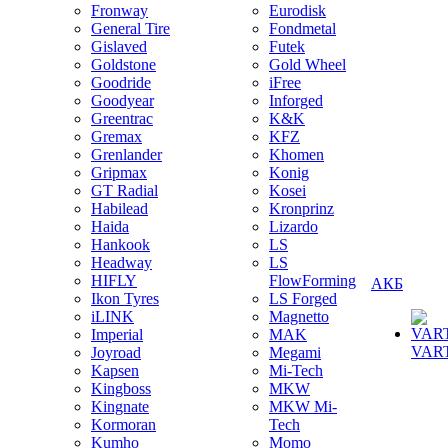
Fronway
Eurodisk
General Tire
Fondmetal
Gislaved
Futek
Goldstone
Gold Wheel
Goodride
iFree
Goodyear
Inforged
Greentrac
K&K
Gremax
KFZ
Grenlander
Khomen
Gripmax
Konig
GT Radial
Kosei
Habilead
Kronprinz
Haida
Lizardo
Hankook
LS
Headway
LS
HIFLY
FlowForming
АКБ
Ikon Tyres
LS Forged
iLINK
Magnetto
Imperial
MAK
VAR
Joyroad
Megami
Kapsen
Mi-Tech
Kingboss
MKW
Kingnate
MKW Mi-
Kormoran
Tech
Kumho
Momo